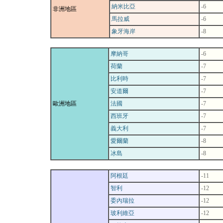
納米比亞
-6
非洲地區
馬拉威
-6
象牙海岸
-8
摩納哥
-6
荷蘭
-7
比利時
-7
安道爾
-7
歐洲地區
法國
-7
西班牙
-7
義大利
-7
愛爾蘭
-8
冰島
-8
阿根廷
-11
智利
-12
委內瑞拉
-12
玻利維亞
-12