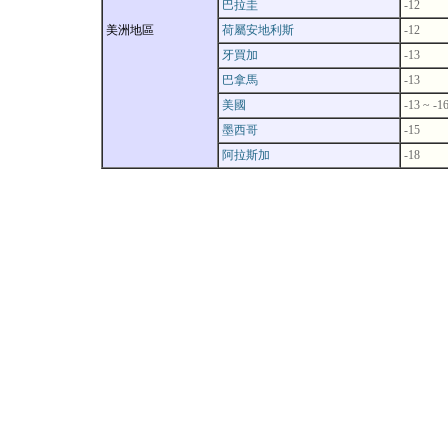
巴拉圭
-12
美洲地區
荷屬安地利斯
-12
牙買加
-13
巴拿馬
-13
美國
-13 ~ -1
墨西哥
-15
阿拉斯加
-18