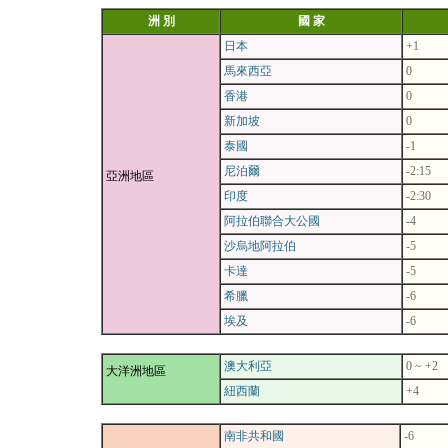
洲 別
國 家
日本
+1
馬來西亞
0
香港
0
新加坡
0
泰國
-1
尼泊爾
-2:15
亞洲地區
印度
-2:30
阿拉伯聯合大公國
-4
沙烏地阿拉伯
-5
卡達
-5
希臘
-6
埃及
-6
澳大利亞
0 ~ +2
大洋洲地區
紐西蘭
+4
南非共和國
-6