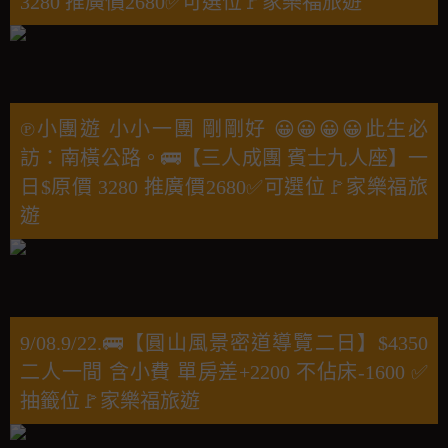
3280 推廣價2680✅可選位🚩家樂福旅遊
℗小團遊 小小一團 剛剛好 😀😀😀😀此生必
訪：南橫公路。🚌【三人成團 賓士九人座】一
日$原價 3280 推廣價2680✅可選位🚩家樂福旅
遊
9/08.9/22.🚌【圓山風景密道導覽二日】$4350
二人一間 含小費 單房差+2200 不佔床-1600 ✅
抽籤位🚩家樂福旅遊