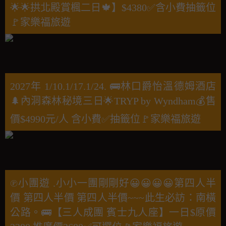
🌟🌟拱北殿賞楓二日🍁】$4380✅含小費抽籤位
🚩家樂福旅遊
2027年 1/10.1/17.1/24. 🚌林口爵怡溫德姆酒店
🌲內洞森林秘境三日🌟TRYP by Wyndham💰售
價$4990元/人 含小費✅抽籤位🚩家樂福旅遊
℗小團遊 .小小一團剛剛好😀😀😀😀第四人半
價 第四人半價 第四人半價~~~此生必訪：南橫
公路。🚌【三人成團 賓士九人座】一日$原價