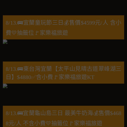
8/13.🚌宜蘭童玩節三日💰售價$4599元/人 含小
費💛抽籤位🚩家樂福旅遊
8/13.🚌東台灣宜蘭【太平山見晴古道翠峰湖三
日】$4880✅含小費🚩家樂福旅遊KT
8/13.🚌宜蘭龜山島三日 最美牛奶海💰售價$468
8元/人 不含小費💛抽籤位🚩家樂福旅遊