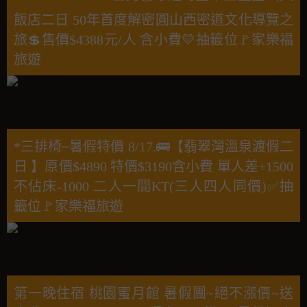
飯店二日 50年首度解密圓山西密道文化導覽之
旅💲售價$4388元/人 含小費💛抽籤位🚩家樂福
旅遊
*三排椅~暑假特價 8/17.🚌【翡翠灣溫泉渡假二
日 】原價$4890 特價$3190含小費 單人差+1500
不佔床-1000 二人一間KT(三人四人同價)✅抽
籤位🚩家樂福旅遊
第一晚住宿 桃園蜜月館 暑假團~絕不漲價~送