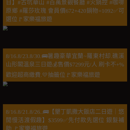
日】#古坑華山 #百萬景觀餐廳 #火鍋控 #咖啡
原鄉 #羅莎玫瑰 會員價672+420鍋物=1092✅可
選位🚩家樂福旅遊
8/16.8/23.8/30.🚌暑趣豪華宜蘭~羅東村却.礁溪
山形閣溫泉三日遊💰售價$7299元/人 刷卡不+%
歡迎超商繳費.💛抽籤位🚩家樂福旅遊
8/16.8/21.8/26..🚌【墾丁凱撒大飯店二日遊｜悠
閒慢活渡假趣】$3599✅先付款先選位 銀髮補
助 🚩家樂福旅遊