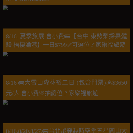
8/16. 夏季旅展 含小費🚌【台中 東勢梨採果體
驗 梧棲漁港】一日$799✅可選位🚩家樂福旅遊
8/16 🚌大雪山森林裕二日 (包含門票)💰$3650
元/人 含小費💛抽籤位🚩家樂福旅遊
8/16.8/20.8/27.🚌台北💰穿越時空💐五星圓山大