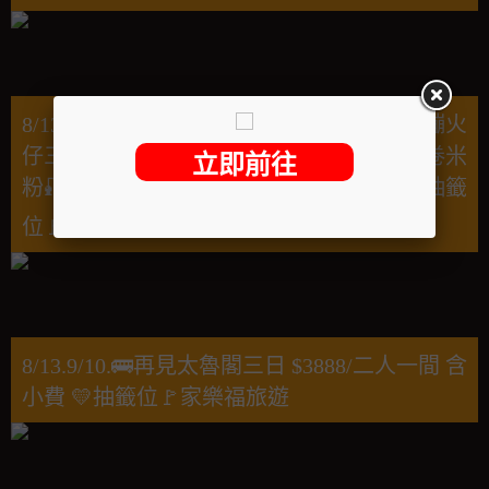
8/13.8/16.8/30.🚌追逐黑暗裡的太陽🌞金山蹦火
仔三日 薆悅酒店野柳渡假館🦑船上漁夫小卷米
粉🎣海釣體驗💰售價$6288元/人 含小費💛抽籤
位🚩家樂福旅遊
8/13.9/10.🚌再見太魯閣三日 $3888/二人一間 含
小費 💛抽籤位🚩家樂福旅遊