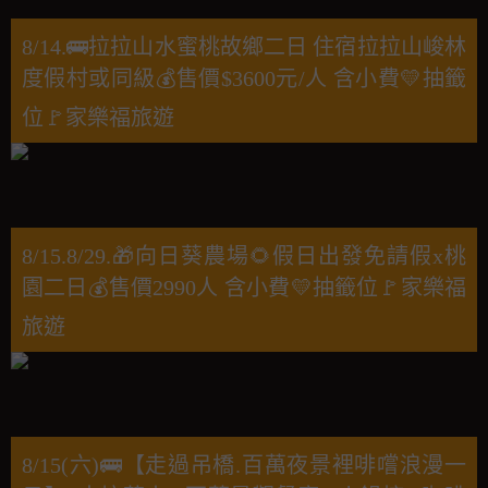
8/14.🚌拉拉山水蜜桃故鄉二日 住宿拉拉山峻林
度假村或同級💰售價$3600元/人 含小費💛抽籤
位🚩家樂福旅遊
8/15.8/29.🎁向日葵農場🌻假日出發免請假x桃
園二日💰售價2990人 含小費💛抽籤位🚩家樂福
旅遊
8/15(六)🚌【走過吊橋.百萬夜景裡啡嚐浪漫一