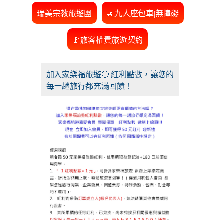
瑞美宗教旅遊團
🚙九人座包車|無障礙
🚩旅客權責旅遊契約
加入家樂福旅遊🔴 紅利點數，讓您的
每一趟旅行都充滿回饋！