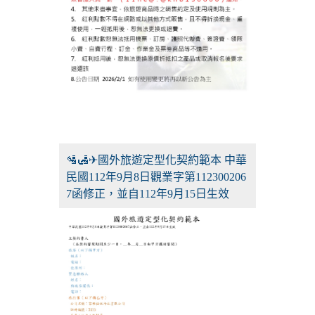
🛂🛃✈國外旅遊定型化契約範本 中華
民國112年9月8日觀業字第112300206
7函修正，並自112年9月15日生效