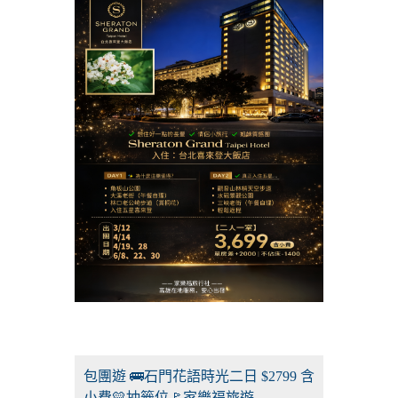
包團遊 🚌石門花語時光二日 $2799 含
小費💛抽籤位🚩家樂福旅遊