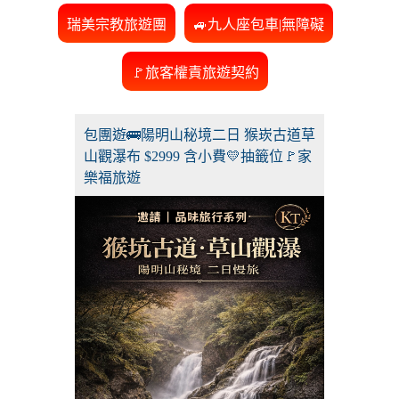
瑞美宗教旅遊團
🚙九人座包車|無障礙
🚩旅客權責旅遊契約
包團遊🚌陽明山秘境二日 猴崁古道草
山觀瀑布 $2999 含小費💛抽籤位🚩家
樂福旅遊