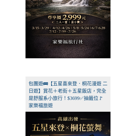
包團遊🚌【五星喜來登．桐花漫遊 二
日遊】賞花＋老街＋五星飯店，完全
是舒服系小旅行！$3699✅抽籤位🚩
家樂福旅遊