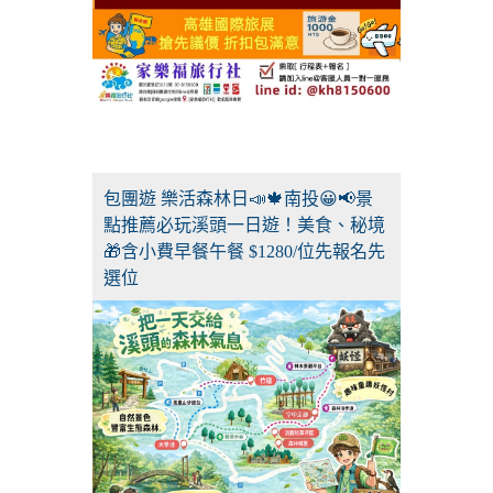
包團遊 樂活森林日📣🍁南投😀📢景
點推薦必玩溪頭一日遊！美食、秘境
🎁含小費早餐午餐 $1280/位先報名先
選位