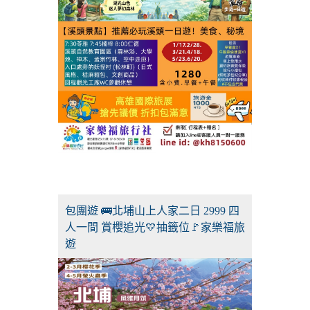
包團遊 🚌北埔山上人家二日 2999 四
人一間 賞櫻追光💛抽籤位🚩家樂福旅
遊