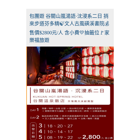
包團遊 谷關山嵐湯語·沈浸系二日 捎
來步道芬多精🍃文人古風磺溪書院💰
售價$2800元/人 含小費💛抽籤位🚩家
樂福旅遊