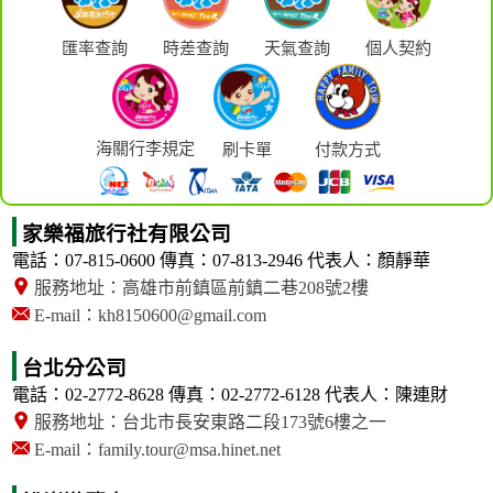
匯率查詢
時差查詢
天氣查詢
個人契約
海關行李規定
刷卡單
付款方式
家樂福旅行社有限公司
電話：07-815-0600
傳真：07-813-2946
代表人：顏靜華
服務地址：高雄市前鎮區前鎮二巷208號2樓
E-mail：kh8150600@gmail.com
台北分公司
電話：02-2772-8628
傳真：02-2772-6128
代表人：陳連財
服務地址：台北市長安東路二段173號6樓之一
E-mail：family.tour@msa.hinet.net