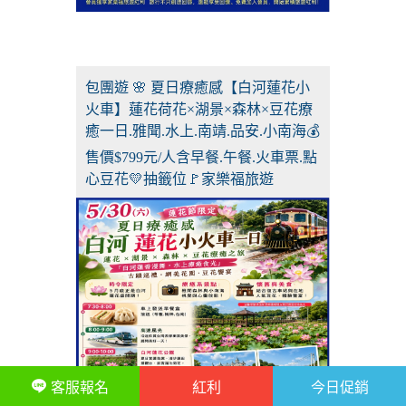
包團遊 🌸 夏日療癒感【白河蓮花小
火車】蓮花荷花×湖景×森林×豆花療
癒一日.雅聞.水上.南靖.品安.小南海💰
售價$799元/人含早餐.午餐.火車票.點
心豆花💛抽籤位🚩家樂福旅遊
客服報名
紅利
今日促銷