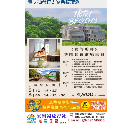
費💛抽籤位🚩家樂福旅遊