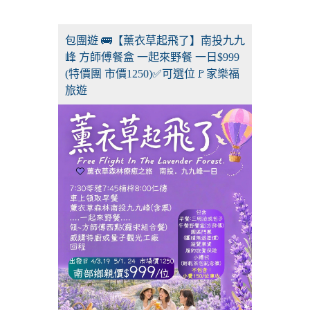
包團遊 🚌【薰衣草起飛了】南投九九
峰 方師傅餐盒 一起來野餐 一日$999
(特價團 市價1250)✅可選位🚩家樂福
旅遊