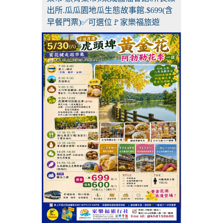
出所.瓜瓜園地瓜生態故事館.$699(含
早餐門票)✅可選位🚩家樂福旅遊