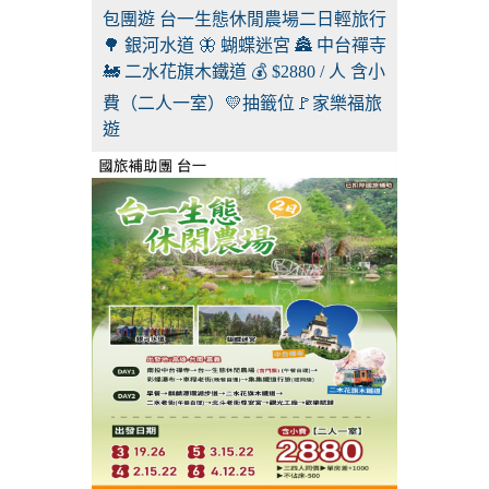
包團遊 台一生態休閒農場二日輕旅行
🌳 銀河水道 🦋 蝴蝶迷宮 🏯 中台禪寺
🚂 二水花旗木鐵道 💰 $2880 / 人 含小
費（二人一室）💛抽籤位🚩家樂福旅
遊