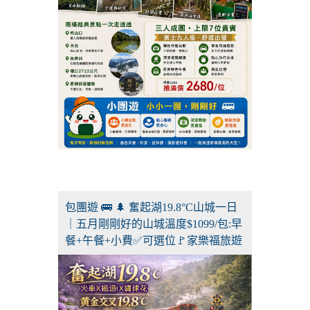
包團遊 🚌 🌲 奮起湖19.8°C山城一日
｜五月剛剛好的山城溫度$1099/包:早
餐+午餐+小費✅可選位🚩家樂福旅遊