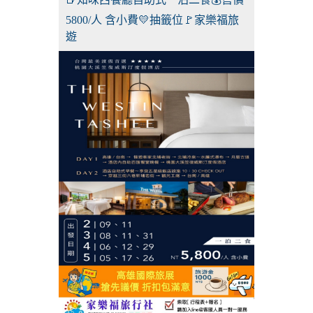
5800/人 含小費💛抽籤位🚩家樂福旅
遊