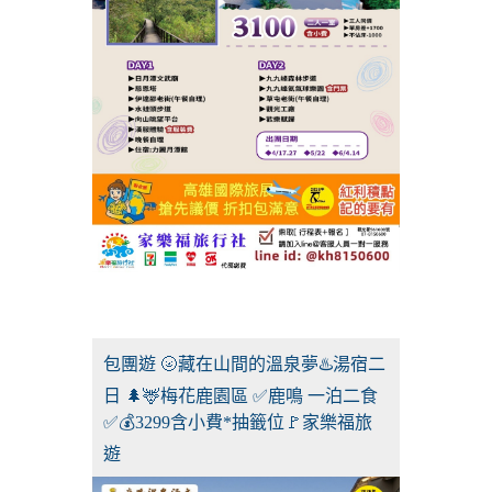
包團遊 🌝藏在山間的溫泉夢♨️湯宿二
日 🌲🦌梅花鹿園區 ✅鹿鳴 一泊二食
✅💰3299含小費*抽籤位🚩家樂福旅
遊