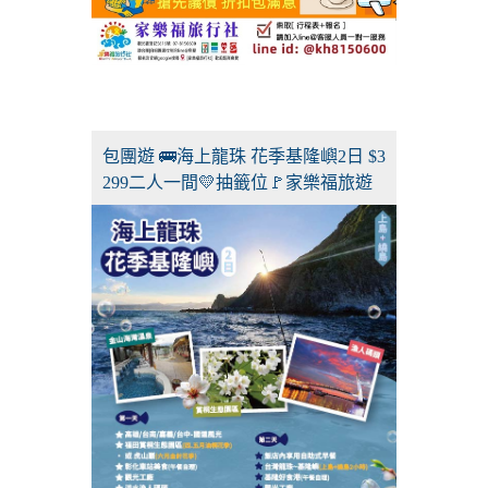
包團遊 🚌海上龍珠 花季基隆嶼2日 $3
299二人一間💛抽籤位🚩家樂福旅遊