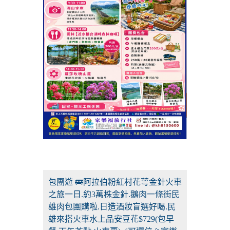
包團遊 🚌阿拉伯粉紅村花萼金針火車
之旅一日.約3萬株金針.鵝肉一條街民
雄肉包團購啦.日造酒妝盲選好喝.民
雄來搭火車水上品安豆花$729(包早