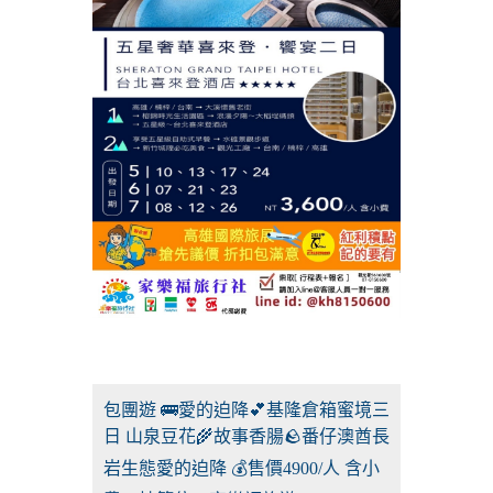
包團遊 🚌愛的迫降💕基隆倉箱蜜境三
日 山泉豆花🌾故事香腸🪨番仔澳酋長
岩生態愛的迫降 💰售價4900/人 含小