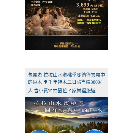
包團遊 拉拉山水蜜桃季🍑徜徉雲霧中
的巨木 🌳千年神木三日💰售價3800/
人 含小費💛抽籤位🚩家樂福旅遊