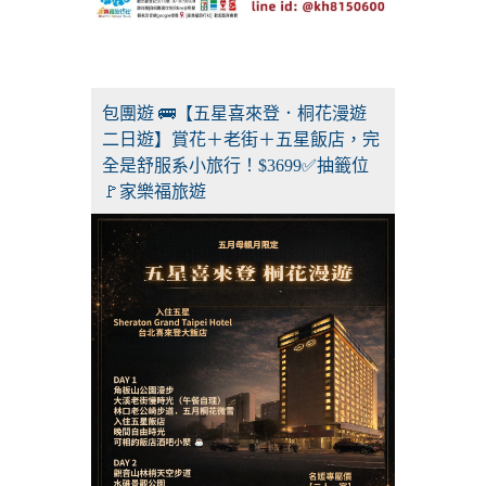
包團遊 🚌【五星喜來登．桐花漫遊
二日遊】賞花＋老街＋五星飯店，完
全是舒服系小旅行！$3699✅抽籤位
🚩家樂福旅遊