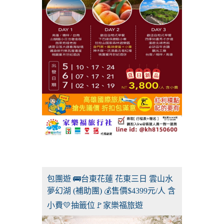
包團遊 🚌台東花蓮 花東三日 雲山水
夢幻湖 (補助團) 💰售價$4399元/人 含
小費💛抽籤位🚩家樂福旅遊