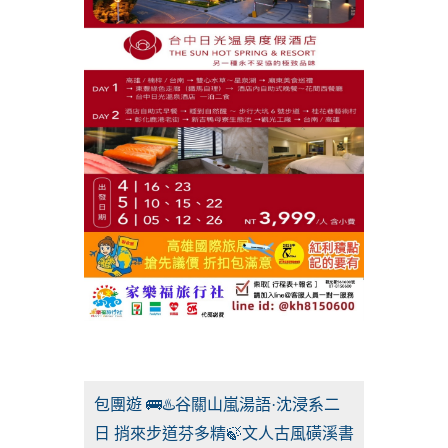
包團遊 🚌♨️谷關山嵐湯語·沈浸系二
日 捎來步道芬多精🍃文人古風磺溪書