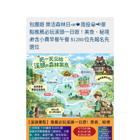
包團遊 樂活森林日📣🍁南投😀📢景
點推薦必玩溪頭一日遊！美食、秘境
🎁含小費早餐午餐 $1280/位先報名先
選位