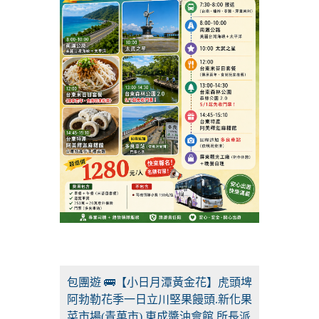
包團遊 🚌【小日月潭黃金花】虎頭埤
阿勃勒花季一日立川堅果饅頭.新化果
菜市場(青菓市).東成醬油會館.所長派