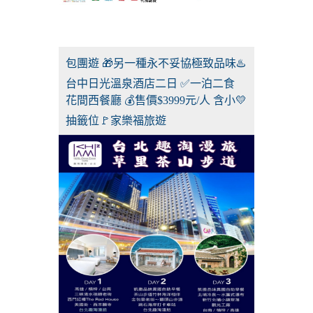
包團遊 🎁另一種永不妥協極致品味♨️
台中日光溫泉酒店二日 ✅一泊二食
花間西餐廳 💰售價$3999元/人 含小💛
抽籤位🚩家樂福旅遊