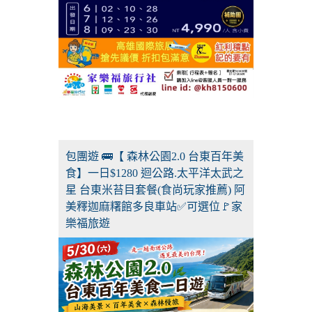
包團遊 🚌【 森林公園2.0 台東百年美
食】一日$1280 迴公路.太平洋太武之
星 台東米苔目套餐(食尚玩家推薦) 阿
美釋迦麻糬館多良車站✅可選位🚩家
樂福旅遊