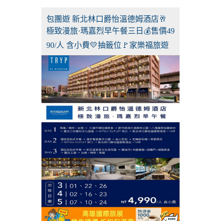
包團遊 新北林口爵怡溫德姆酒店🥂
極致漫旅·瑪嘉烈早午餐三日💰售價49
90/人 含小費💛抽籤位🚩家樂福旅遊