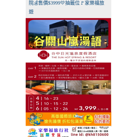
院💰售價$3999💛抽籤位🚩家樂福旅
遊