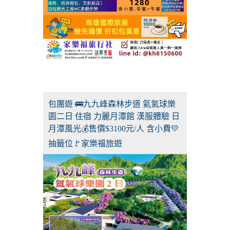
包團遊 🚌九九峰森林步道 氦氣球樂
園二日 住宿 力麗月潭館 漢服體驗 日
月潭風光💰售價$3100元/人 含小費💛
抽籤位🚩家樂福旅遊