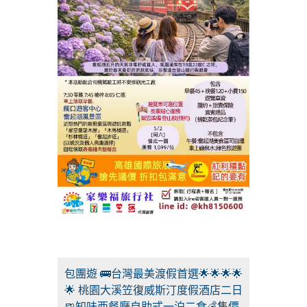
包團遊 🚌台灣最美渡假首選🌟🌟🌟🌟
🌟 桃園大溪笠復威斯汀度假酒店二日
🍺知味西餐廳自助式一泊二食💰售價