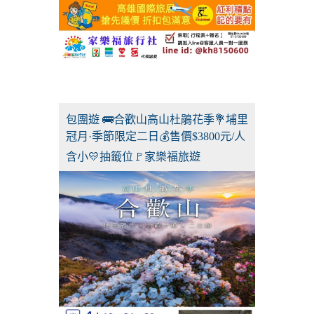
包團遊 🚌合歡山高山杜鵑花季💐埔里
冠月·季節限定二日💰售價$3800元/人
含小💛抽籤位🚩家樂福旅遊