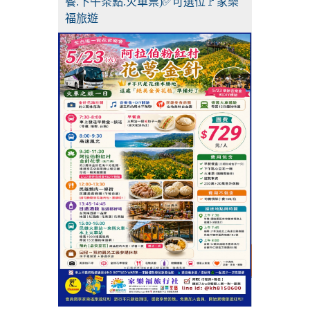
餐.下午茶點.火車票)✅可選位🚩家樂
福旅遊