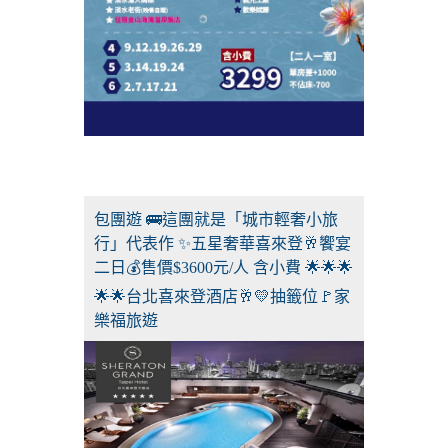
包團遊 🚌這團就是「城市輕奢小旅
行」代表作 ✨五星奢華喜來登🥂饗宴
二日💰售價$3600元/人 含小費 🌟🌟🌟
🌟🌟台北喜來登酒店🥂💛抽籤位🚩家
樂福旅遊