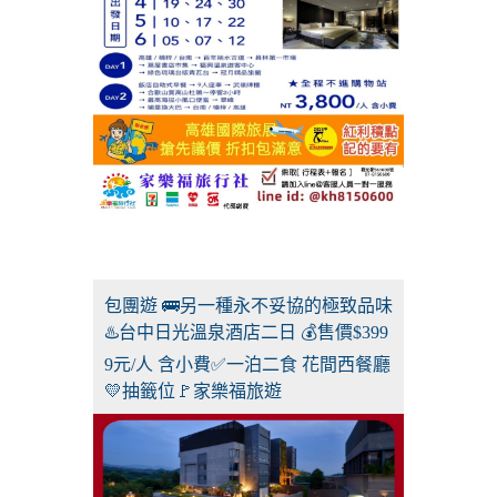
包團遊 🚌另一種永不妥協的極致品味
♨️台中日光溫泉酒店二日 💰售價$399
9元/人 含小費✅一泊二食 花間西餐廳
💛抽籤位🚩家樂福旅遊