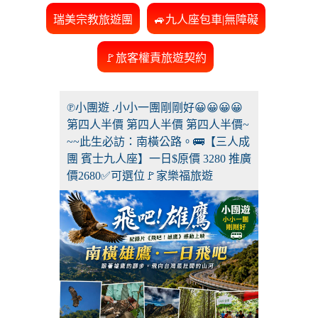
瑞美宗教旅遊團
🚙九人座包車|無障礙
🚩旅客權責旅遊契約
℗小團遊 .小小一團剛剛好😀😀😀😀
第四人半價 第四人半價 第四人半價~
~~此生必訪：南橫公路。🚌【三人成
團 賓士九人座】一日$原價 3280 推廣
價2680✅可選位🚩家樂福旅遊