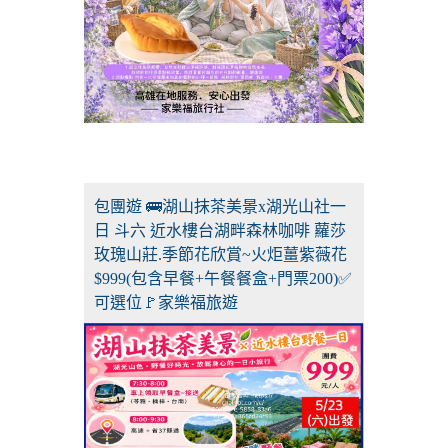
包團遊 🚌湖山抹茶美景x湖光山社一
日 斗六 近水樓台湖畔森林咖啡 蘿莎
玫瑰山莊.季節花欣賞~火炬薑紫薇花
$999(包含早餐+午餐餐盒+門票200)✅
可選位🚩家樂福旅遊