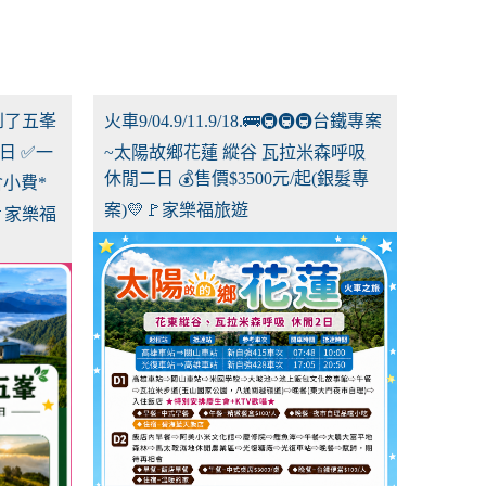
風吹到了五峯
火車9/04.9/11.9/18.🚌🚇🚇🚇台鐵專案
日 ✅一
~太陽故鄉花蓮 縱谷 瓦拉米森呼吸
休閒二日 💰售價$3500元/起(銀髮專
人含小費*
案)💛🚩家樂福旅遊
家樂福