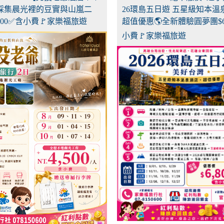
🌟採集晨光裡的豆實與山嵐二
26環島五日遊 五星級知本溫
500✅含小費🚩家樂福旅遊
超值優惠🌎全新體驗圓夢團$68
小費🚩家樂福旅遊