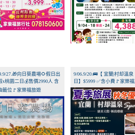
9/19.9/27.🎁向日葵農場🌻假日出
9/06.9/20.🚌【 宜蘭|村却溫泉
x桃園二日💰售價2990人 含
日】$5999 ✅含小費🚩家樂
抽籤位🚩家樂福旅遊