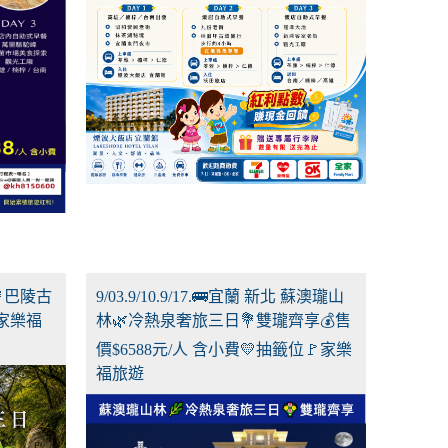
吸💐巴陵古
9/03.9/10.9/17.🚌宜蘭 新北 蘇澳瓏山
家樂福
林🌿冷熱泉奢旅三日💐雙瓏齊享💰售
價$6588元/人 含小費💛抽籤位🚩家樂
福旅遊