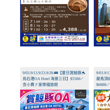
9/03.9/13.9/23.9/28.🚌【夏日賞鯨豚🐬
9/03.9
烏石港OA Hotel 海景三日】$5500✅
屋馬頂
含小費🚩家樂福旅遊
$688