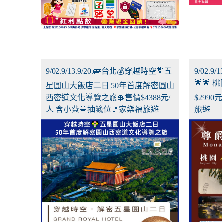
9/02.9/13.9/20.🚌台北💰穿越時空💐五
9/02.9
🌟🌟
星圓山大飯店二日 50年首度解密圓山
西密道文化導覽之旅💲售價$4388元/
$299
人 含小費💛抽籤位🚩家樂福旅遊
旅遊