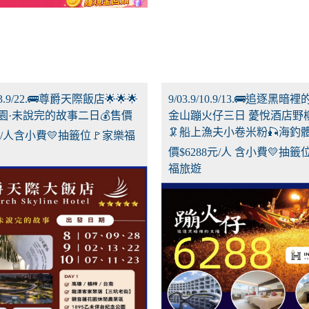
/13.9/22.🚌尊爵天際飯店🌟🌟🌟
9/03.9/10.9/13.🚌追逐黑暗
 桃園·未說完的故事二日💰售價
金山蹦火仔三日 薆悅酒店野
🦑船上漁夫小卷米粉🎣海釣體
0元/人含小費💛抽籤位🚩家樂福
價$6288元/人 含小費💛抽籤
福旅遊