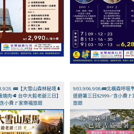
/13.9/28. 🚌【大雪山森林秘境🌲
9/03.9/06.9/08.🚌北橫森呼
級燒肉🥩 台中大毅老爺三日】
道避暑三日$2999✅含小費
8✅含小費🚩家樂福旅遊
旅遊