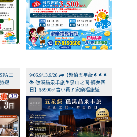
 SPA三
9/06.9/13.9/28.🚌【超值五星級🌟🌟🌟
福旅遊
🌟 礁溪晶泉丰旅💐泉山之間·醉美四
日】$5990✅含小費🚩家樂福旅遊