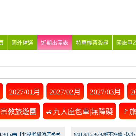
頁
國外精選
近期出團表
特惠機票簽證
國旅甲乙
2027/01月
2027/02月
2027/03月
2
美宗教旅遊團
🚙九人座包車|無障礙
🚩
/04.9/15.🚌【北投老爺酒店🌟🌟
9/01.9/15.9/29.絕不漲價~送小