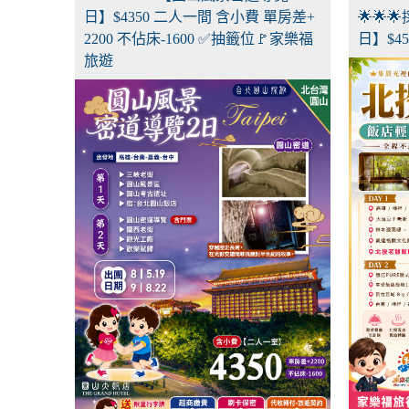
日】$4350 二人一間 含小費 單房差+
🌟🌟
2200 不佔床-1600 ✅抽籤位🚩家樂福
日】$4
旅遊