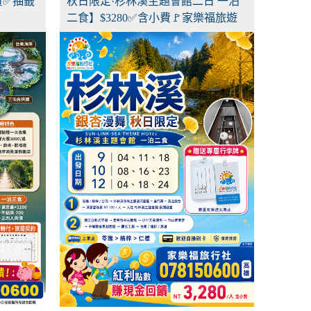
費✅抽籤
秋日限定·杉林溪主題會館二日 一泊
二食】$3280✅含小費🚩家樂福旅遊