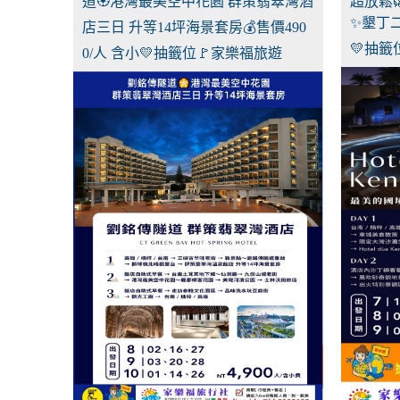
道🏵️港灣最美空中花園 群策翡翠灣酒
超放鬆
✨墾丁二
店三日 升等14坪海景套房💰售價490
💛抽籤
0/人 含小💛抽籤位🚩家樂福旅遊