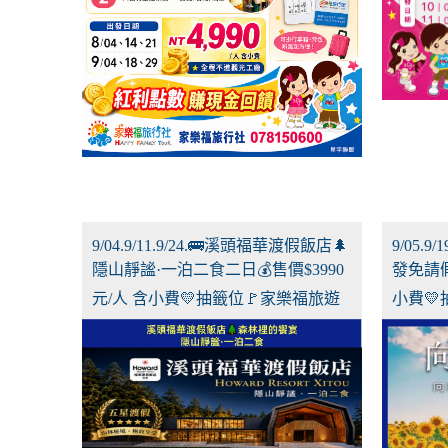
9/04.9/11.9/24.🚌溪頭福華渡假飯店🌲
9/05.
隱山靜謐·一泊二食二日💰售價$3990
發免請假
元/人 含小費💛抽籤位🚩家樂福旅遊
小費💛