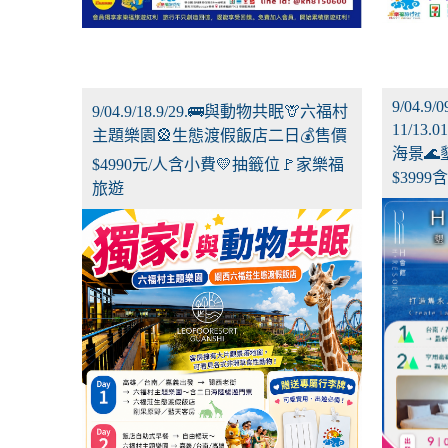
9/04.9/0
9/04.9/18.9/29.🚌與動物共眠🦒六福村
11/13
主題樂園🎡生態渡假飯店二日💰售價
海景🌊
$4990元/人含小費💛抽籤位🚩家樂福
$399
旅遊