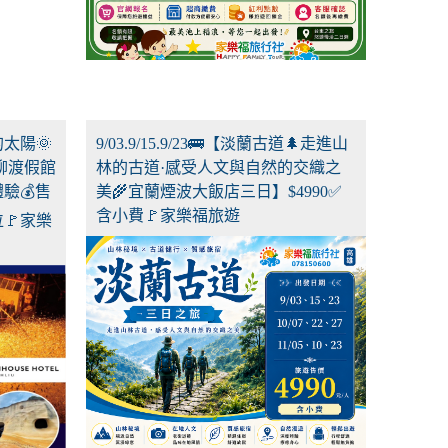
裡的太陽🌞
9/03.9/15.9/23🚌【淡蘭古道🌲走進山
柳渡假館
林的古道·感受人文與自然的交織之
驗💰售
美🌾宜蘭煙波大飯店三日】$4990✅
含小費🚩家樂福旅遊
位🚩家樂