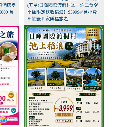
泉酒店🌟
(五星)日暉國際渡假村🌺一泊二食🌾
00 含
季節限定秋收稻浪】$3999✅含小費
🤏抽籤🚩家樂福旅遊