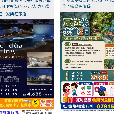
🌿超有質感～最美的國境之南
瓦拉米步道二日 $2780 含小
日💰售價$4688元/人 含小費
位🚩家樂福旅遊
位🚩家樂福旅遊