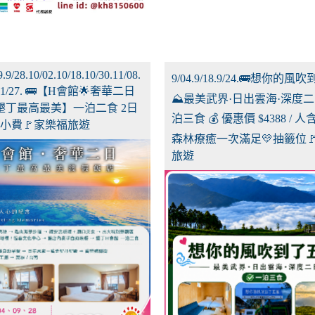
9.9/28.10/02.10/18.10/30.11/08.
9/04.9/18.9/24.🚌想你的
.011/27. 🚌【H會館🌟奢華二日
⛰️最美武界·日出雲海·深度二
墾丁最高最美】一泊二食 2日
泊三食 💰 優惠價 $4388 / 
9含小費🚩家樂福旅遊
森林療癒一次滿足💛抽籤位
旅遊