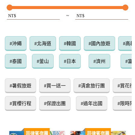
~
NT$
NT$
#沖繩
#北海道
#韓國
#國內旅遊
#高
#泰國
#釜山
#日本
#濟州
#富
#暑假旅遊
#買一送一
#清倉旅行團
#賞花行
#賞櫻行程
#保證出團
#過年出國
#限時限
菲律賓宿霧
菲律賓宿霧