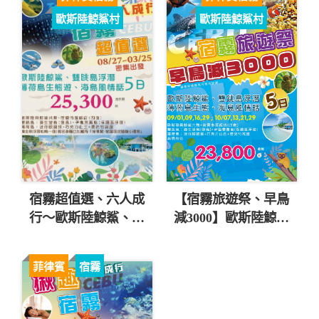
歐斯陸鯨鯊村
歐斯陸鯨鯊村
宿霧超值選、六人成
【宿霧旅遊祭、早鳥
行～歐斯陸鯨鯊、雙
減3000】歐斯陸鯨
跳島浮潛、薄荷島五
鯊、雙跳島浮潛五日
日 直售25,300起 💎
直售23,800起 💎
菲律賓
宿霧