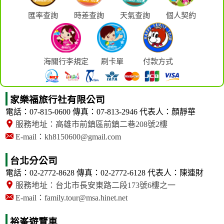
匯率查詢
時差查詢
天氣查詢
個人契約
海關行李規定
刷卡單
付款方式
家樂福旅行社有限公司
電話：07-815-0600
傳真：07-813-2946
代表人：顏靜華
服務地址：高雄市前鎮區前鎮二巷208號2樓
E-mail：kh8150600@gmail.com
台北分公司
電話：02-2772-8628
傳真：02-2772-6128
代表人：陳連財
服務地址：台北市長安東路二段173號6樓之一
E-mail：family.tour@msa.hinet.net
裕峯遊覽車