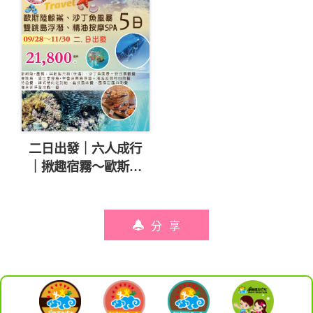
二日出發｜六人成行
｜揪趣宿霧～歐斯陸
鯨鯊、沙丁魚風暴五
日 直售21,800起💎
分享