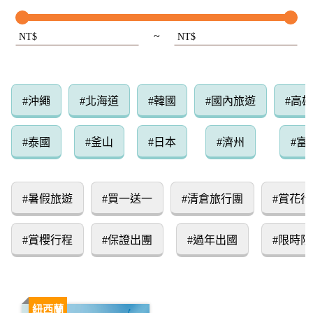
~
NT$
NT$
#沖繩
#北海道
#韓國
#國內旅遊
#高
#泰國
#釜山
#日本
#濟州
#富
#暑假旅遊
#買一送一
#清倉旅行團
#賞花行
#賞櫻行程
#保證出團
#過年出國
#限時限
紐西蘭