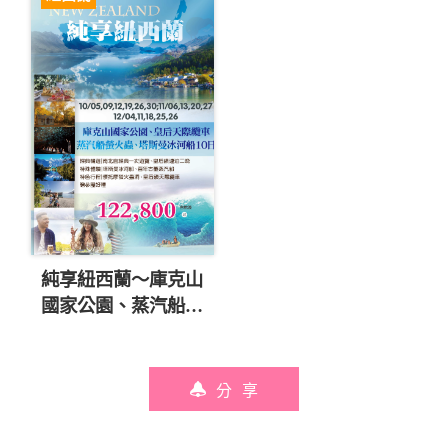
純享紐西蘭～庫克山
國家公園、蒸汽船螢
火蟲、塔斯曼冰河船
10日 直售122,800起
💎
分享