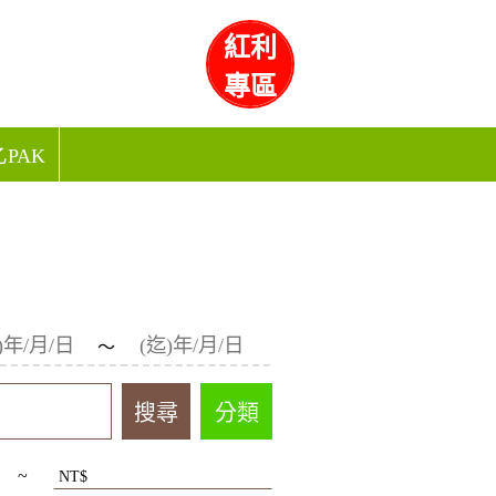
紅利
專區
PAK
～
分類
~
NT$