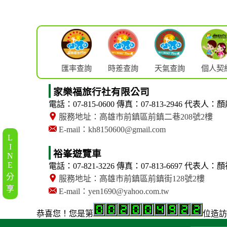
匯率查詢
時差查詢
天氣查詢
個人契
家樂福旅行社有限公司
電話：07-815-0600
傳真：07-813-2946
代表人：顏
服務地址：高雄市前鎮區前鎮二巷208號2樓
E-mail：kh8150600@gmail.com
L
I
裕峯遊覽車
N
E
電話：07-821-3226
傳真：07-813-6697
代表人：顏
分
服務地址：高雄市前鎮區前鎮街128號2樓
享
E-mail：yen1690@yahoo.com.tw
恭喜您！
您是第
位造訪