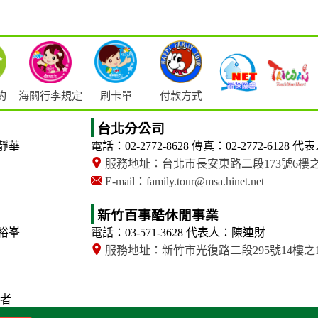
海關行李規定
約
刷卡單
付款方式
台北分公司
靜華
電話：02-2772-8628
傳真：02-2772-6128
代表
服務地址：台北市長安東路二段173號6樓
E-mail：family.tour@msa.hinet.net
新竹百事酷休閒事業
裕峯
電話：03-571-3628
代表人：陳連財
服務地址：新竹市光復路二段295號14樓之
者