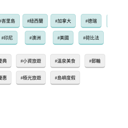
#峇里島
#紐西蘭
#加拿大
#德瑞
#土耳其
#印尼
#澳洲
#美國
#荷比法
#埃及
慶典
#小資旅遊
#溫泉美食
#郵輪
優惠
#極光旅遊
#島嶼度假