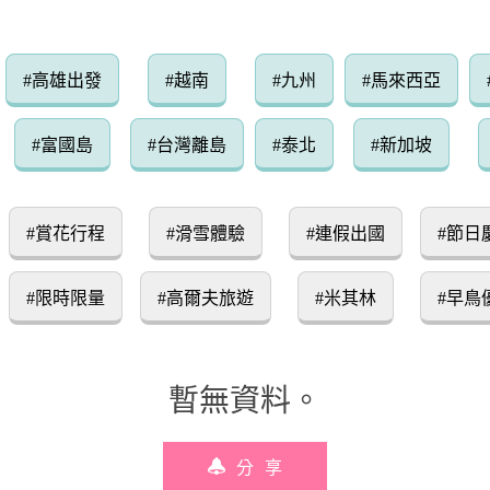
#高雄出發
#越南
#九州
#馬來西亞
#富國島
#台灣離島
#泰北
#新加坡
#賞花行程
#滑雪體驗
#連假出國
#節日
#限時限量
#高爾夫旅遊
#米其林
#早鳥
暫無資料。
分享