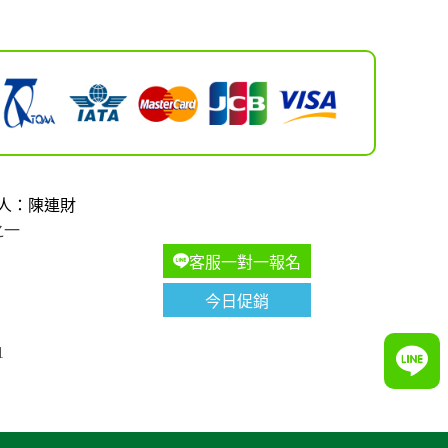
人：陳連財
之一
客服一對一報名
今日促銷
1