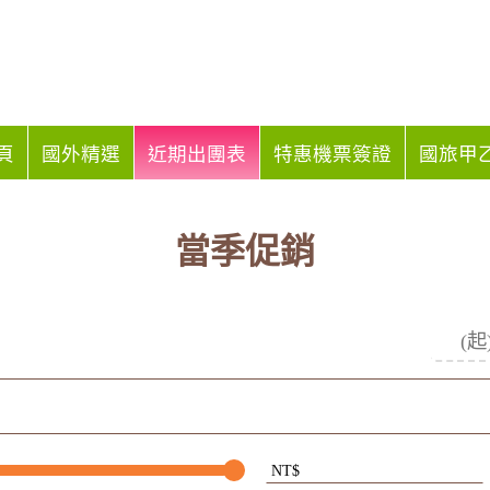
頁
國外精選
近期出團表
特惠機票簽證
國旅甲乙
當季促銷
NT$