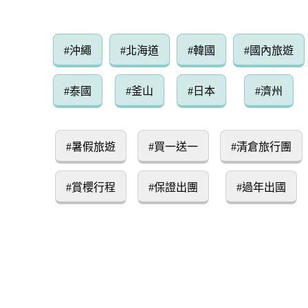
#沖繩
#北海道
#韓國
#國內旅遊
#泰國
#釜山
#日本
#濟州
#暑假旅遊
#買一送一
#清倉旅行團
#賞櫻行程
#保證出團
#過年出國