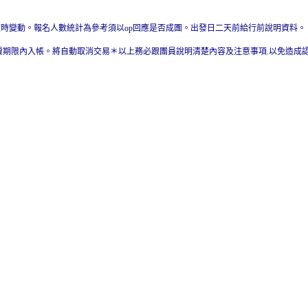
隨時變動。報名人數統計為參考須以op回應是否成團。出發日二天前給行前說明資料。
費期限內入帳。將自動取消交易＊以上務必跟團員說明清楚內容及注意事項.以免造成認