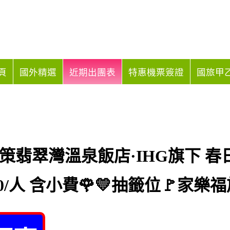
頁
國外精選
近期出團表
特惠機票簽證
國旅甲乙
群策翡翠灣溫泉飯店·IHG旗下 春
00/人 含小費🌹💛抽籤位🚩家樂