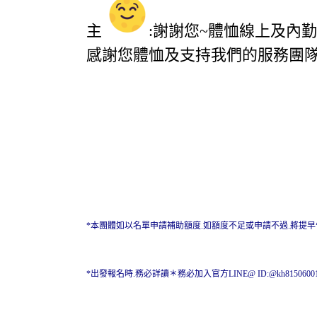
主
:謝謝您~體恤線上及內
感謝您體恤及支持我們的服務團隊
*本團體如以名單申請補助額度.如額度不足或申請不過.將提
*出發報名時.務必詳讀＊務必加入官方LINE@ ID:@kh81506