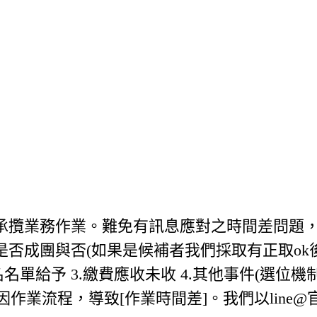
業承攬業務作業。難免有訊息應對之時間差問題
通知是否成團與否(如果是候補者我們採取有正取ok
報名名單給予 3.繳費應收未收 4.其他事件(選位機
 如因作業流程，導致[作業時間差]。我們以line@