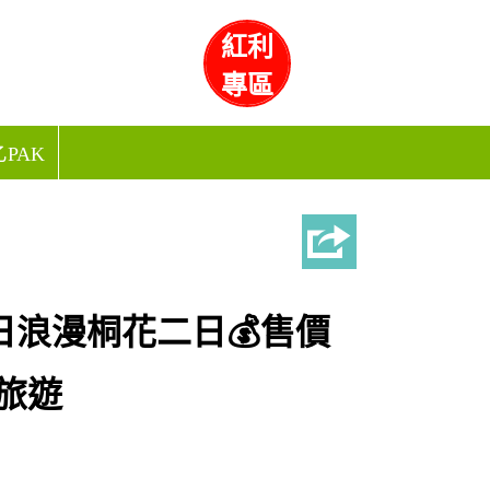
紅利
專區
PAK
日浪漫桐花二日💰售價
福旅遊