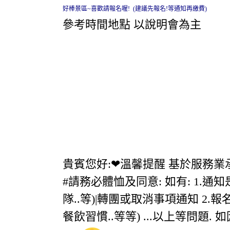
好棒景區~喜歡請報名喔! (建議先報名!等通知再繳費)
參考時間地點 以說明會為主
貴賓您好:❤溫馨提醒 基於服務
#請務必體恤及同意: 如有: 1.
隊..等)|轉團或取消事項通知 2.
餐飲習慣..等等) ...以上等問題.