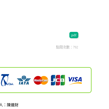
pdf
點閱次數：792
人：陳連財