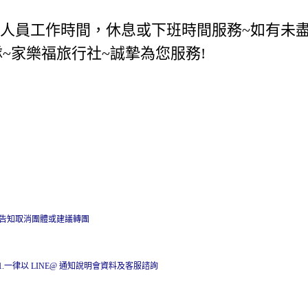
勤人員工作時間，休息或下班時間服務~如有未盡
~家樂福旅行社~誠摯為您服務!
早告知取消團體或建議轉團
001.一律以 LINE@ 通知說明會資料及客服諮詢