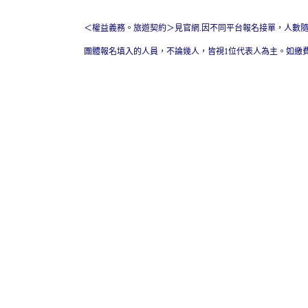
＜權益義務。旅遊契約＞見官網.因不同平台報名接單，人數
團體報名填入的人員，不論幾人，皆視1位代表人為主。如繳