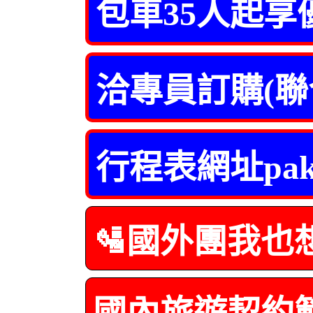
包車35人起享
洽專員訂購(聯
行程表網址pa
🛂國外團我也
國內旅遊契約