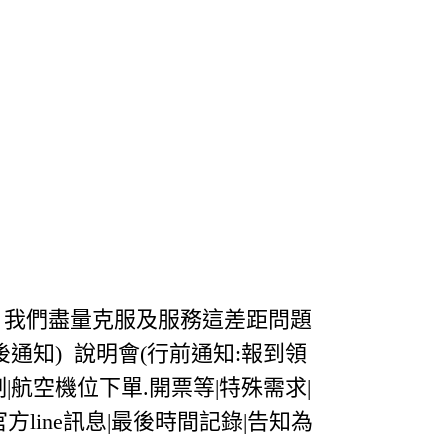
，我們盡量克服及服務這差距問題
後通知) 說明會(行前通知:報到領
制|航空機位下單.開票等|特殊需求|
官方line訊息|最後時間記錄|告知為