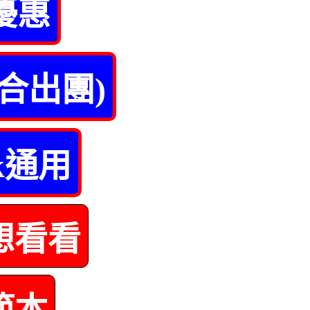
優惠
合出團)
k通用
想看看
範本