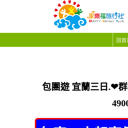
回首
包團遊 宜蘭三日.❤
49