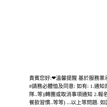
貴賓您好:❤溫馨提醒 基於服務
#請務必體恤及同意: 如有: 1.
隊..等)|轉團或取消事項通知 2.
餐飲習慣..等等) ...以上等問題.