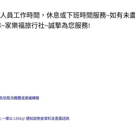
勤人員工作時間，休息或下班時間服務~如有未盡
~家樂福旅行社~誠摯為您服務!
早告知取消團體或建議轉團
001.一律以 LINE@ 通知說明會資料及客服諮詢