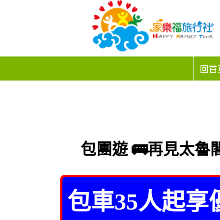
回首
包團遊 🚌再見太魯閣
包車35人起享