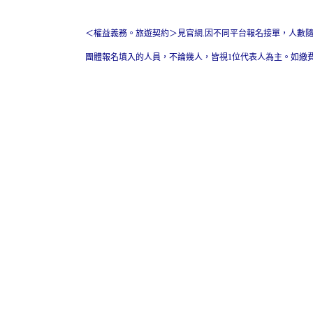
＜權益義務。旅遊契約＞見官網.因不同平台報名接單，人數
團體報名填入的人員，不論幾人，皆視1位代表人為主。如繳