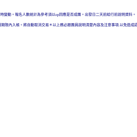
隨時變動。報名人數統計為參考須以op回應是否成團。出發日二天前給行前說明資料。
費期限內入帳。將自動取消交易＊以上務必跟團員說明清楚內容及注意事項.以免造成認