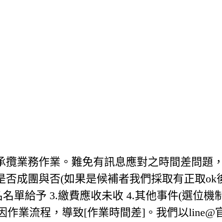
業承攬業務作業。難免有訊息應對之時間差問題
通知是否成團與否(如果是候補者我們採取有正取ok
報名名單給予 3.繳費應收未收 4.其他事件(選位機
 如因作業流程，導致[作業時間差]。我們以line@