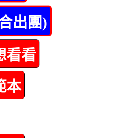
合出團)
想看看
範本