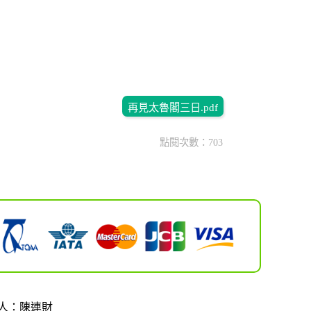
再見太魯閣三日.pdf
點閱次數：703
人：陳連財