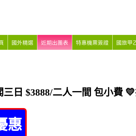
頁
國外精選
近期出團表
特惠機票簽證
國旅甲乙
三日 $3888/二人一間 包小費 
優惠