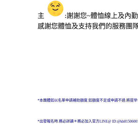
主
:謝謝您~體恤線上及內
感謝您體恤及支持我們的服務團隊
*本團體如以名單申請補助額度.如額度不足或申請不過.將提
*出發報名時.務必詳讀＊務必加入官方LINE@ ID:@kh81506