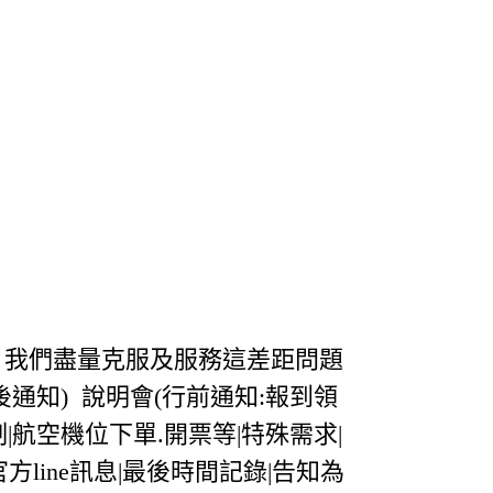
，我們盡量克服及服務這差距問題
後通知) 說明會(行前通知:報到領
制|航空機位下單.開票等|特殊需求|
官方line訊息|最後時間記錄|告知為