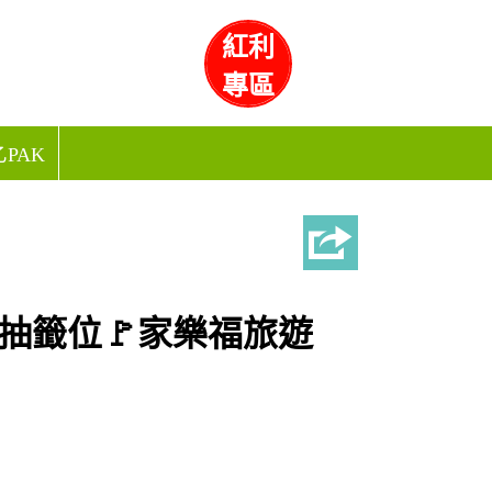
紅利
專區
PAK
💛抽籤位🚩家樂福旅遊