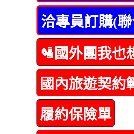
洽專員訂購(聯
🛂國外團我也
國內旅遊契約
履約保險單