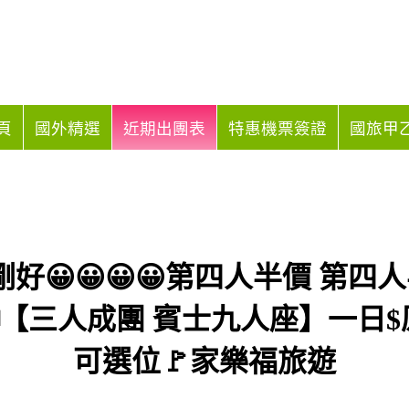
頁
國外精選
近期出團表
特惠機票簽證
國旅甲乙
好😀😀😀😀第四人半價 第四
三人成團 賓士九人座】一日$原價 
可選位🚩家樂福旅遊