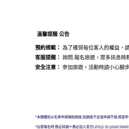
溫馨提醒
公告
預約規範：
為了確保每位客人的權益，
客服提醒：
詢問.報名旅遊，眾多訊息時
安全注意：
參加旅遊，活動時請小心腳
*本團體如以名單申請補助額度.如額度不足或申請不過.將提
*出發報名時.務必詳讀＊務必加入官方LINE@ ID:@kh81506