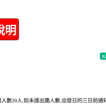
說明
挑
團人數20人.如未達出團人數.出發日的三日前通