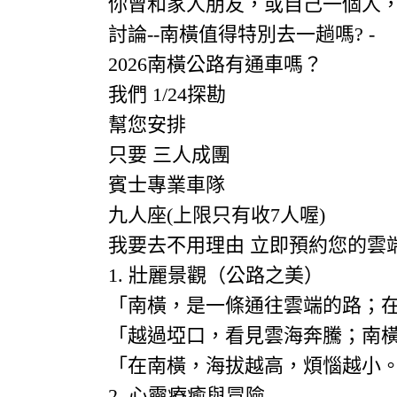
你曾和家人朋友，或自己一個人
討論--南橫值得特別去一趟嗎? -
2026南橫公路有通車嗎？
我們 1/24探勘
幫您安排
只要 三人成團
賓士專業車隊
九人座(上限只有收7人喔)
我要去不用理由 立即預約您的雲
1. 壯麗景觀（公路之美）
「南橫，是一條通往雲端的路；
「越過埡口，看見雲海奔騰；南
「在南橫，海拔越高，煩惱越小
2. 心靈療癒與冒險