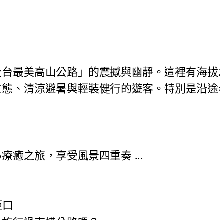
台最美高山公路」的震撼與幽靜。這裡有海拔2
生態、清涼避暑與輕裝健行的遊客。特別是沿途
癒之旅，享受風景四重奏 ...
埡口