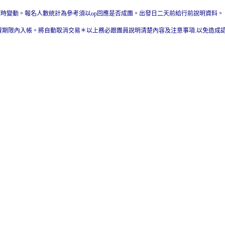
隨時變動。報名人數統計為參考須以op回應是否成團。出發日二天前給行前說明資料。
費期限內入帳。將自動取消交易＊以上務必跟團員說明清楚內容及注意事項.以免造成認