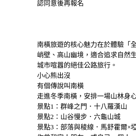
認同意後再報名
南橫旅遊的核心魅力在於體驗「全
峭壁、高山幽境，適合追求自然
城市喧囂的絕佳公路旅行。
小心熊出沒
有個傳說叫南橫
走進冬季南橫，安排一場山林身心療
景點1：群峰之門．十八羅漢山
景點2：山谷慢步．六龜山城
景點3：部落與稜線．馬舒霍爾×