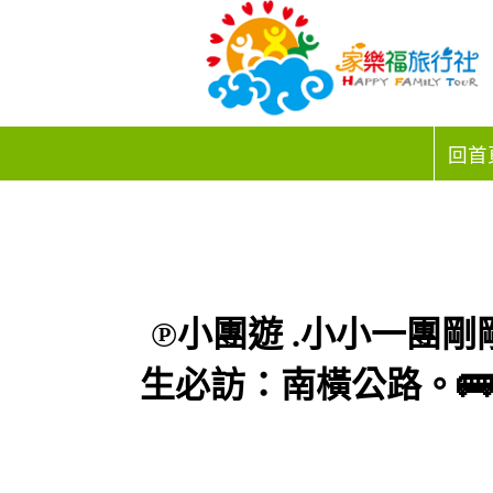
回首
℗小團遊 .小小一團剛剛
生必訪：南橫公路。🚌【