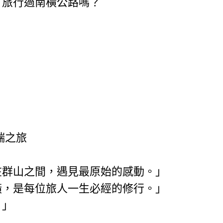
，旅行過南橫公路嗎？
端之旅
在群山之間，遇見最原始的感動。」
橫，是每位旅人一生必經的修行。」
。」