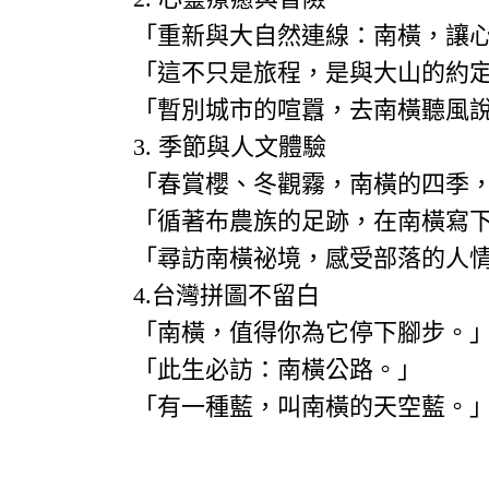
「重新與大自然連線：南橫，讓
「這不只是旅程，是與大山的約
「暫別城市的喧囂，去南橫聽風
3. 季節與人文體驗
「春賞櫻、冬觀霧，南橫的四季
「循著布農族的足跡，在南橫寫
「尋訪南橫祕境，感受部落的人
4.台灣拼圖不留白
「南橫，值得你為它停下腳步。
「此生必訪：南橫公路。」
「有一種藍，叫南橫的天空藍。