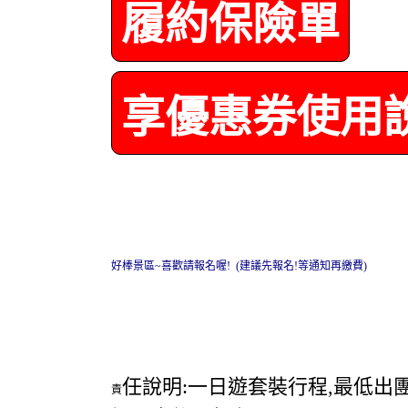
履約保險單
享優惠券使用
好棒景區~喜歡請報名喔! (建議先報名!等通知再繳費)
任說明:一日遊套裝行程,最低出
責