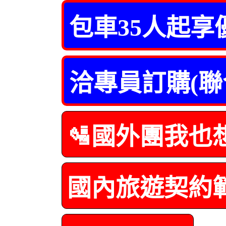
包車35人起享
洽專員訂購(聯
🛂國外團我也
國內旅遊契約