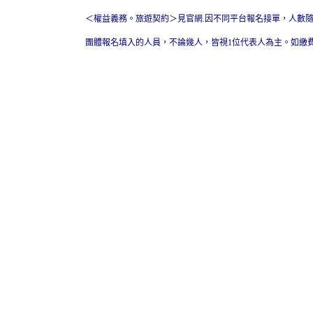
＜權益義務。旅遊契約＞見官網.因不同平台報名接單，人數
團體報名填入的人員，不論幾人，皆視1位代表人為主。如繳