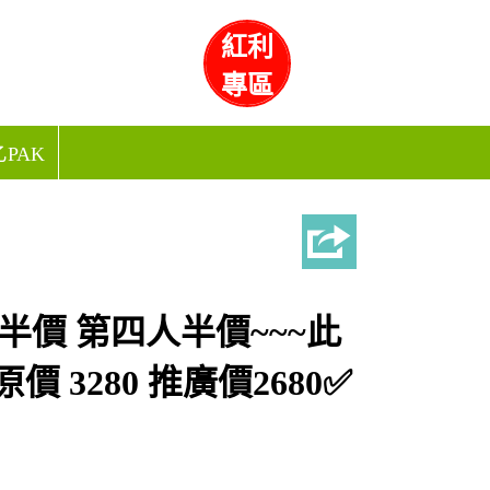
紅利
專區
PAK
人半價 第四人半價~~~此
3280 推廣價2680✅