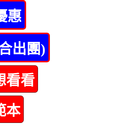
優惠
合出團)
想看看
範本