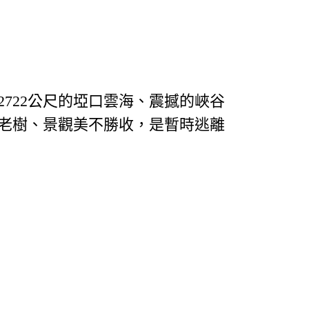
722公尺的埡口雲海、震撼的峽谷
老樹、景觀美不勝收，是暫時逃離