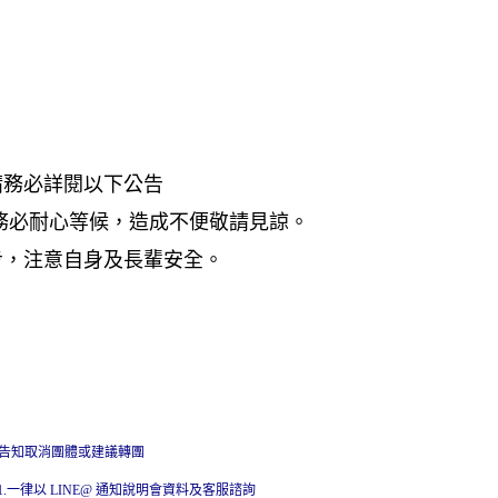
請務必詳閱以下公告
務必耐心等候，造成不便敬請見諒。
步，注意自身及長輩安全。
早告知取消團體或建議轉團
001.一律以 LINE@ 通知說明會資料及客服諮詢