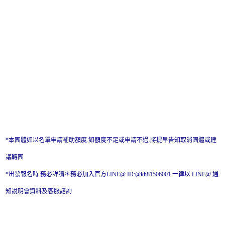
*本團體如以名單申請補助額度.如額度不足或申請不過.將提早告知取消團體或建
議轉團
*出發報名時.務必詳讀＊務必加入官方LINE@ ID:@kh81506001.一律以 LINE@ 通
知說明會資料及客服諮詢