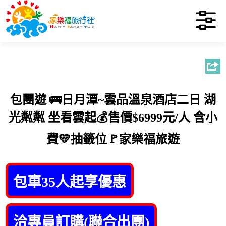
包團遊 🚌日月潭~雲品溫泉酒店二日 湖
光粼粼 坐看雲起💰售價$6999元/人 含小
費💛抽籤位🚩家樂福旅遊
包車35人起享優惠
洽專員訂購(聯合出團)