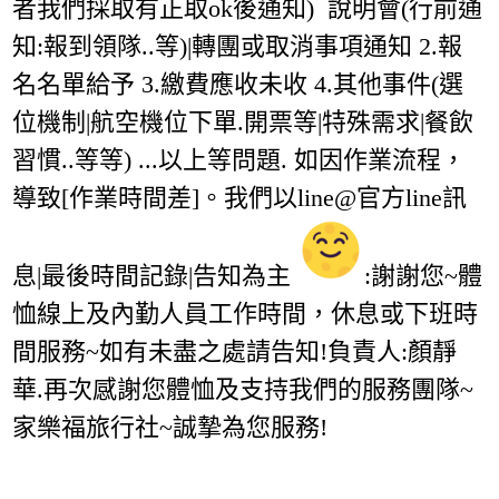
者我們採取有正取ok後通知) 說明會(行前通
知:報到領隊..等)|轉團或取消事項通知 2.報
名名單給予 3.繳費應收未收 4.其他事件(選
位機制|航空機位下單.開票等|特殊需求|餐飲
習慣..等等) ...以上等問題. 如因作業流程，
導致[作業時間差]。我們以line@官方line訊
息|最後時間記錄|告知為主
:謝謝您~體
恤線上及內勤人員工作時間，休息或下班時
間服務~如有未盡之處請告知!負責人:顏靜
華.再次感謝您體恤及支持我們的服務團隊~
家樂福旅行社~誠摯為您服務!