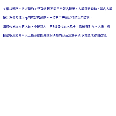
＜權益義務。旅遊契約＞見官網.因不同平台報名接單，人數隨時變動。報名人數
統計為參考須以op回應是否成團。出發日二天前給行前說明資料。
團體報名填入的人員，不論幾人，皆視1位代表人為主。如繳費期限內入帳。將
自動取消交易＊以上務必跟團員說明清楚內容及注意事項.以免造成認知誤會.