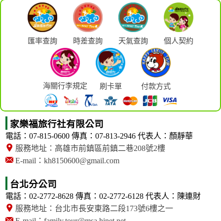
匯率查詢
時差查詢
天氣查詢
個人契約
海關行李規定
刷卡單
付款方式
家樂福旅行社有限公司
電話：07-815-0600
傳真：07-813-2946
代表人：顏靜華
服務地址：高雄市前鎮區前鎮二巷208號2樓
E-mail：kh8150600@gmail.com
台北分公司
電話：02-2772-8628
傳真：02-2772-6128
代表人：陳連財
服務地址：台北市長安東路二段173號6樓之一
E-mail：family.tour@msa.hinet.net