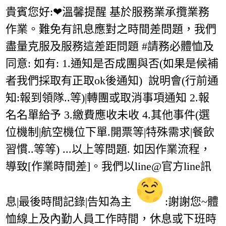
貴賓您好:❤溫馨提醒 基於服務業承攬業務
作業。難免有訊息應對之時間差問題，我們
盡量克服及服務這差距問題 #請務必體恤及
同意: 如有: 1.通知是否成團與否(如果是候補
者我們採取有正取ok後通知) 說明會(行前通
知:報到領隊..等)|轉團或取消事項通知 2.報
名名單給予 3.繳費應收未收 4.其他事件(選
位機制|航空機位下單.開票等|特殊需求|餐飲
習慣..等等) ...以上等問題. 如因作業流程，
導致[作業時間差]。我們以line@官方line訊
息|最後時間記錄|告知為主
:謝謝您~體
恤線上及內勤人員工作時間，休息或下班時