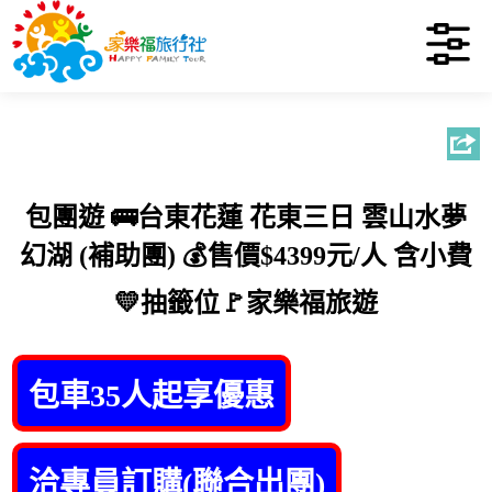
包團遊 🚌台東花蓮 花東三日 雲山水夢
幻湖 (補助團) 💰售價$4399元/人 含小費
💛抽籤位🚩家樂福旅遊
包車35人起享優惠
洽專員訂購(聯合出團)