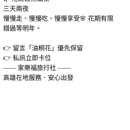
三天兩夜
慢慢走、慢慢吃、慢慢享受🌸 花期有限
錯過等明年。
👉 留言「油桐花」優先保留
👉 私訊立即卡位
—— 家樂福旅行社 ——
高雄在地服務．安心出發