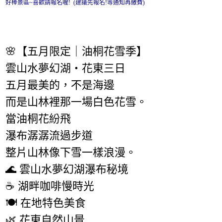
好棒景區~喜歡請報名喔! (建議先報名!等通知再繳費)
🌸【五月限定｜油桐花雪季】
雲山水夢幻湖・花東三日
五月最美的，不是海邊
而是山林裡那一場白色花雪。
當油桐花紛飛
瀑布潺潺流過步道
整片山林像下雪一樣浪漫。
🌊 雲山水夢幻湖瀑布秘境
☕ 湖畔咖啡慢時光
🍽 在地特色美食
🌿 花東自然山景