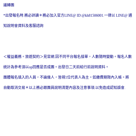
議轉團
*出發報名時.務必詳讀＊務必加入官方LINE@ ID:@kh81506001.一律以 LINE@ 通
知說明會資料及客服諮詢
＜權益義務。旅遊契約＞見官網.因不同平台報名接單，人數隨時變動。報名人數
統計為參考須以op回應是否成團。出發日二天前給行前說明資料。
團體報名填入的人員，不論幾人，皆視1位代表人為主。如繳費期限內入帳。將
自動取消交易＊以上務必跟團員說明清楚內容及注意事項.以免造成認知誤會.