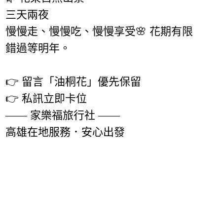
三天兩夜
慢慢走、慢慢吃、慢慢享受🌸 花期有限
錯過等明年。
👉 留言「油桐花」優先保留
👉 私訊立即卡位
—— 家樂福旅行社 ——
高雄在地服務．安心出發