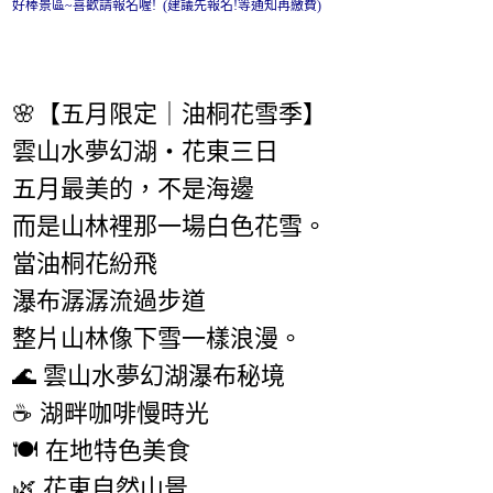
好棒景區~喜歡請報名喔! (建議先報名!等通知再繳費)
🌸【五月限定｜油桐花雪季】
雲山水夢幻湖・花東三日
五月最美的，不是海邊
而是山林裡那一場白色花雪。
當油桐花紛飛
瀑布潺潺流過步道
整片山林像下雪一樣浪漫。
🌊 雲山水夢幻湖瀑布秘境
☕ 湖畔咖啡慢時光
🍽 在地特色美食
🌿 花東自然山景