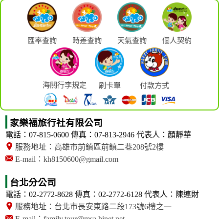
匯率查詢
時差查詢
天氣查詢
個人契約
海關行李規定
刷卡單
付款方式
家樂福旅行社有限公司
電話：07-815-0600
傳真：07-813-2946
代表人：顏靜華
服務地址：高雄市前鎮區前鎮二巷208號2樓
E-mail：kh8150600@gmail.com
台北分公司
電話：02-2772-8628
傳真：02-2772-6128
代表人：陳連財
服務地址：台北市長安東路二段173號6樓之一
E-mail：family.tour@msa.hinet.net