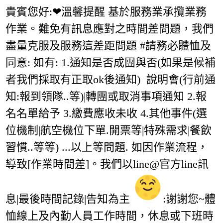
貴賓您好:❤溫馨提醒 基於服務業承攬業務
作業。難免有訊息應對之時間差問題，我們
盡量克服及服務這差距問題 #請務必體恤及
同意: 如有: 1.通知是否成團與否(如果是候補
者我們採取有正取ok後通知) 說明會(行前通
知:報到領隊..等)|轉團或取消事項通知 2.報
名名單給予 3.繳費應收未收 4.其他事件(選
位機制|航空機位下單.開票等|特殊需求|餐飲
習慣..等等) ...以上等問題. 如因作業流程，
導致[作業時間差]。我們以line@官方line訊
息|最後時間記錄|告知為主
:謝謝您~體
恤線上及內勤人員工作時間，休息或下班時