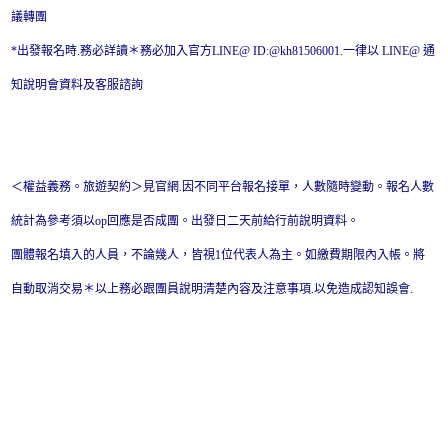
議轉團
*出發報名時.務必詳讀＊務必加入官方LINE@ ID:@kh81506001.一律以 LINE@ 通
知說明會資料及客服諮詢
＜權益義務。旅遊契約＞見官網.因不同平台報名接單，人數隨時變動。報名人數
統計為參考須以op回應是否成團。出發日二天前給行前說明資料。
團體報名填入的人員，不論幾人，皆視1位代表人為主。如繳費期限內入帳。將
自動取消交易＊以上務必跟團員說明清楚內容及注意事項.以免造成認知誤會.