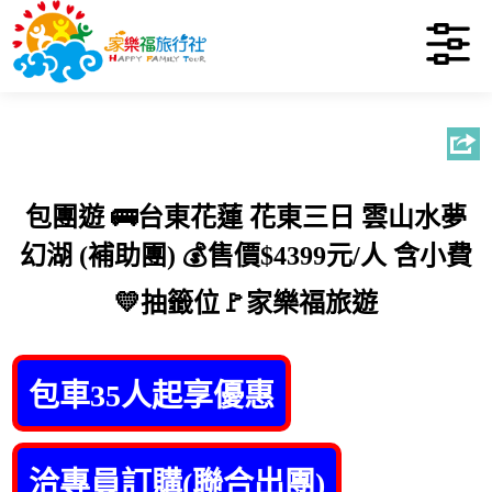
包團遊 🚌台東花蓮 花東三日 雲山水夢
幻湖 (補助團) 💰售價$4399元/人 含小費
💛抽籤位🚩家樂福旅遊
包車35人起享優惠
洽專員訂購(聯合出團)