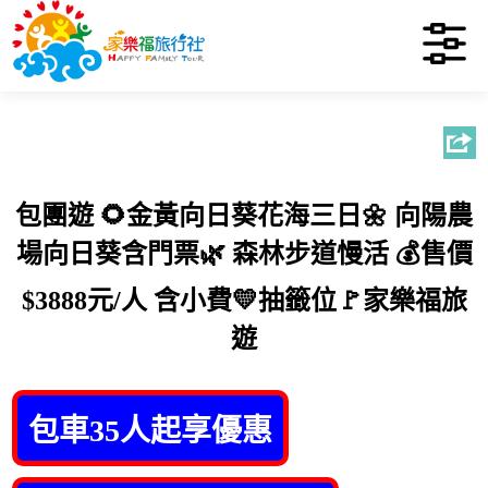
包團遊 🌻金黃向日葵花海三日🌼 向陽農
場向日葵含門票🌿 森林步道慢活 💰售價
$3888元/人 含小費💛抽籤位🚩家樂福旅
遊
包車35人起享優惠