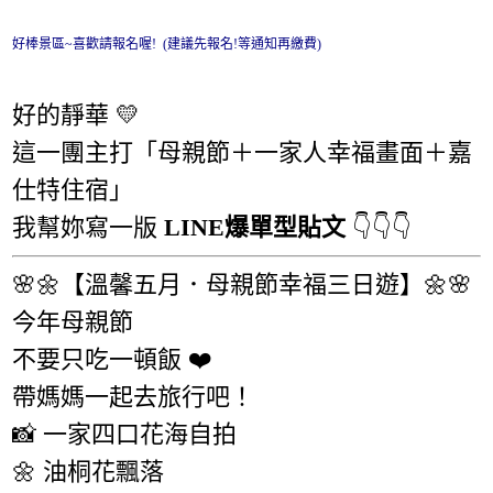
好棒景區~喜歡請報名喔! (建議先報名!等通知再繳費)
好的靜華 💛
這一團主打「母親節＋一家人幸福畫面＋嘉
仕特住宿」
我幫妳寫一版
LINE爆單型貼文
👇👇👇
🌸🌼【溫馨五月．母親節幸福三日遊】🌼🌸
今年母親節
不要只吃一頓飯 ❤️
帶媽媽一起去旅行吧！
📸 一家四口花海自拍
🌼 油桐花飄落