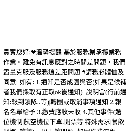
貴賓您好:❤溫馨提醒 基於服務業承攬業務
作業。難免有訊息應對之時間差問題，我們
盡量克服及服務這差距問題 #請務必體恤及
同意: 如有: 1.通知是否成團與否(如果是候補
者我們採取有正取ok後通知) 說明會(行前通
知:報到領隊..等)|轉團或取消事項通知 2.報
名名單給予 3.繳費應收未收 4.其他事件(選
位機制|航空機位下單.開票等|特殊需求|餐飲