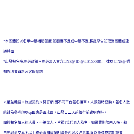
*本團體如以名單申請補助額度.如額度不足或申請不過.將提早告知取消團體或建
議轉團
*出發報名時.務必詳讀＊務必加入官方LINE@ ID:@kh81506001.一律以 LINE@ 通
知說明會資料及客服諮詢
＜權益義務。旅遊契約＞見官網.因不同平台報名接單，人數隨時變動。報名人數
統計為參考須以op回應是否成團。出發日二天前給行前說明資料。
團體報名填入的人員，不論幾人，皆視1位代表人為主。如繳費期限內入帳。將
自動取消交易＊以上務必跟團員說明清楚內容及注意事項.以免造成認知誤會.