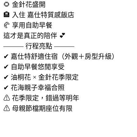
🌻 金針花盛開
🏨 入住 嘉仕特質感飯店
🥐 享用自助早餐
這才是真正的陪伴 💕
——— 行程亮點 ———
✔ 嘉仕特舒適住宿（外觀＋房型升級）
✔ 自助早餐悠閒享受
✔ 油桐花 × 金針花季限定
✔ 花海親子幸福合照
⚠ 花季限定，錯過等明年
⚠ 母親節檔期座位有限