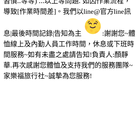
習慣..等等) ...以上等問題. 如因作業流程，
導致[作業時間差]。我們以line@官方line訊
息|最後時間記錄|告知為主
:謝謝您~體
恤線上及內勤人員工作時間，休息或下班時
間服務~如有未盡之處請告知!負責人:顏靜
華.再次感謝您體恤及支持我們的服務團隊~
家樂福旅行社~誠摯為您服務!