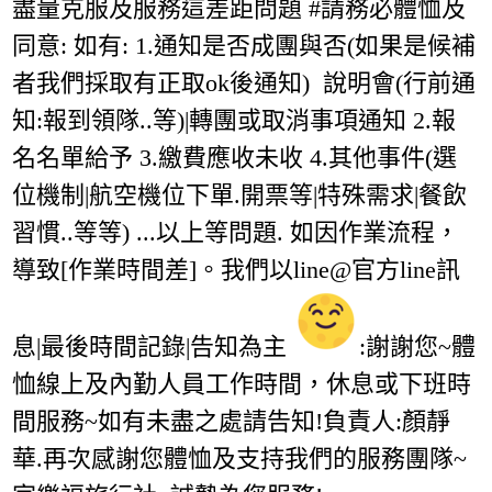
盡量克服及服務這差距問題 #請務必體恤及
同意: 如有: 1.通知是否成團與否(如果是候補
者我們採取有正取ok後通知) 說明會(行前通
知:報到領隊..等)|轉團或取消事項通知 2.報
名名單給予 3.繳費應收未收 4.其他事件(選
位機制|航空機位下單.開票等|特殊需求|餐飲
習慣..等等) ...以上等問題. 如因作業流程，
導致[作業時間差]。我們以line@官方line訊
息|最後時間記錄|告知為主
:謝謝您~體
恤線上及內勤人員工作時間，休息或下班時
間服務~如有未盡之處請告知!負責人:顏靜
華.再次感謝您體恤及支持我們的服務團隊~