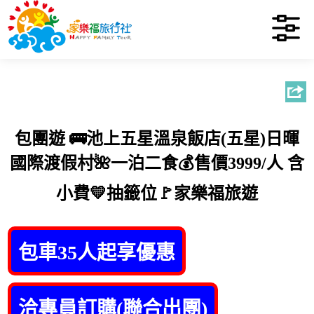
包團遊 🚌池上五星溫泉飯店(五星)日暉
國際渡假村🌺一泊二食💰售價3999/人 含
小費💛抽籤位🚩家樂福旅遊
包車35人起享優惠
洽專員訂購(聯合出團)