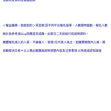
知說明會資料及客服諮詢
＜權益義務。旅遊契約＞見官網.因不同平台報名接單，人數隨時變動。報名人數
統計為參考須以op回應是否成團。出發日二天前給行前說明資料。
團體報名填入的人員，不論幾人，皆視1位代表人為主。如繳費期限內入帳。將
自動取消交易＊以上務必跟團員說明清楚內容及注意事項.以免造成認知誤會.