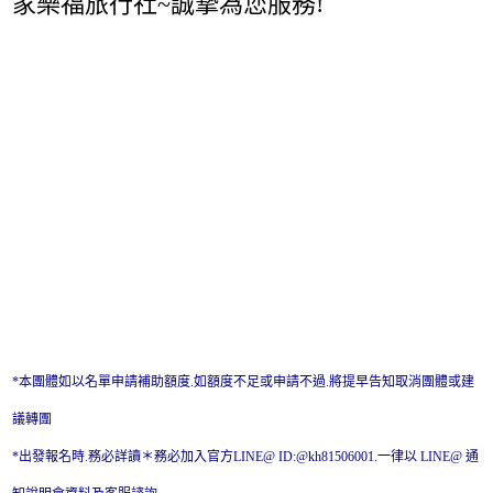
家樂福旅行社~誠摯為您服務!
*本團體如以名單申請補助額度.如額度不足或申請不過.將提早告知取消團體或建
議轉團
*出發報名時.務必詳讀＊務必加入官方LINE@ ID:@kh81506001.一律以 LINE@ 通