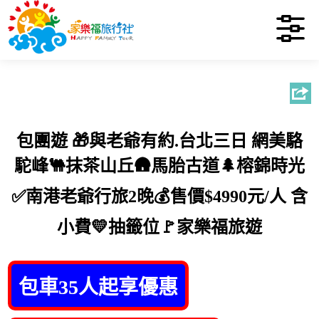
包團遊 🎁與老爺有約.台北三日 網美駱
駝峰🐫抹茶山丘🛖馬胎古道🌲榕錦時光
✅南港老爺行旅2晚💰售價$4990元/人 含
小費💛抽籤位🚩家樂福旅遊
包車35人起享優惠