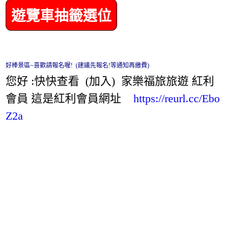
遊覽車抽籤選位
好棒景區~喜歡請報名喔! (建議先報名!等通知再繳費)
您好 :快快查看 (加入) 家樂福旅旅遊 紅利
會員 這是紅利會員網址
https://reurl.cc/Ebo
Z2a