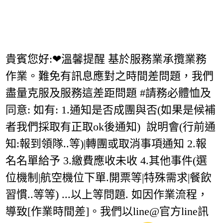
貴賓您好:❤溫馨提醒 基於服務業承攬業務
作業。難免有訊息應對之時間差問題，我們
盡量克服及服務這差距問題 #請務必體恤及
同意: 如有: 1.通知是否成團與否(如果是候補
者我們採取有正取ok後通知) 說明會(行前通
知:報到領隊..等)|轉團或取消事項通知 2.報
名名單給予 3.繳費應收未收 4.其他事件(選
位機制|航空機位下單.開票等|特殊需求|餐飲
習慣..等等) ...以上等問題. 如因作業流程，
導致[作業時間差]。我們以line@官方line訊