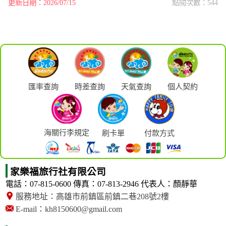
更新日期：2026/07/15
點閱次數：544
匯率查詢
時差查詢
天氣查詢
個人契約
海關行李規定
刷卡單
付款方式
家樂福旅行社有限公司
電話：07-815-0600
傳真：07-813-2946
代表人：顏靜華
服務地址：高雄市前鎮區前鎮二巷208號2樓
E-mail：kh8150600@gmail.com