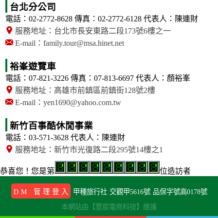
台北分公司
電話：02-2772-8628
傳真：02-2772-6128
代表人：陳連財
服務地址：台北市長安東路二段173號6樓之一
E-mail：family.tour@msa.hinet.net
裕峯遊覽車
電話：07-821-3226
傳真：07-813-6697
代表人：顏裕峯
服務地址：高雄市前鎮區前鎮街128號2樓
E-mail：yen1690@yahoo.com.tw
新竹百事酷休閒事業
電話：03-571-3628
代表人：陳連財
服務地址：新竹市光復路二段295號14樓之1
恭喜您！
您是第
位造訪者
DM 管理登入
甲種旅行社
交觀甲5616號
品保字號高0178號
本網站由【豐宸電商科技】維護