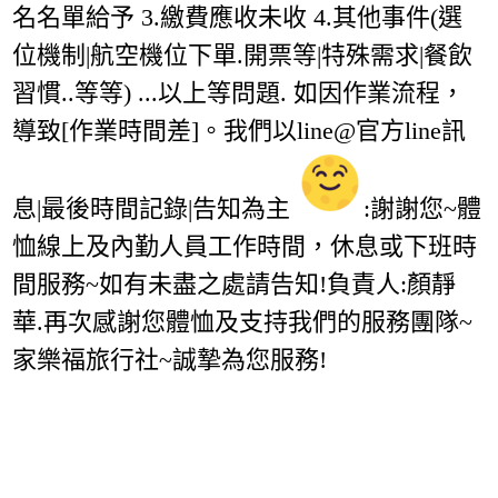
名名單給予 3.繳費應收未收 4.其他事件(選
位機制|航空機位下單.開票等|特殊需求|餐飲
習慣..等等) ...以上等問題. 如因作業流程，
導致[作業時間差]。我們以line@官方line訊
息|最後時間記錄|告知為主
:謝謝您~體
恤線上及內勤人員工作時間，休息或下班時
間服務~如有未盡之處請告知!負責人:顏靜
華.再次感謝您體恤及支持我們的服務團隊~
家樂福旅行社~誠摯為您服務!