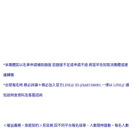
*本團體如以名單申請補助額度.如額度不足或申請不過.將提早告知取消團體或建
議轉團
*出發報名時.務必詳讀＊務必加入官方LINE@ ID:@kh81506001.一律以 LINE@ 通
知說明會資料及客服諮詢
＜權益義務。旅遊契約＞見官網.因不同平台報名接單，人數隨時變動。報名人數