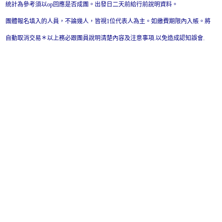
統計為參考須以op回應是否成團。出發日二天前給行前說明資料。
團體報名填入的人員，不論幾人，皆視1位代表人為主。如繳費期限內入帳。將
自動取消交易＊以上務必跟團員說明清楚內容及注意事項.以免造成認知誤會.