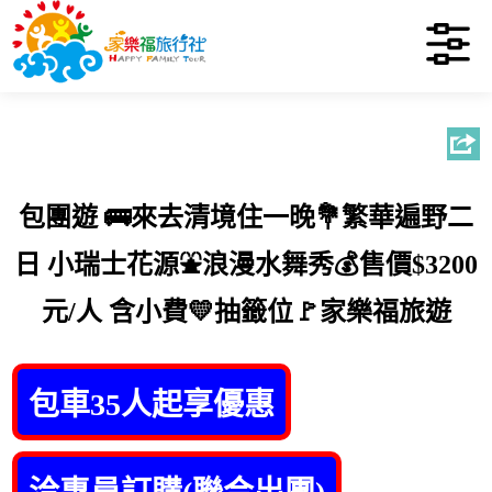
包團遊 🚌來去清境住一晚💐繁華遍野二
日 小瑞士花源⛲️浪漫水舞秀💰售價$3200
元/人 含小費💛抽籤位🚩家樂福旅遊
包車35人起享優惠