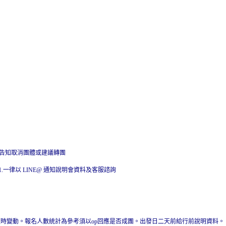
早告知取消團體或建議轉團
001.一律以 LINE@ 通知說明會資料及客服諮詢
隨時變動。報名人數統計為參考須以op回應是否成團。出發日二天前給行前說明資料。