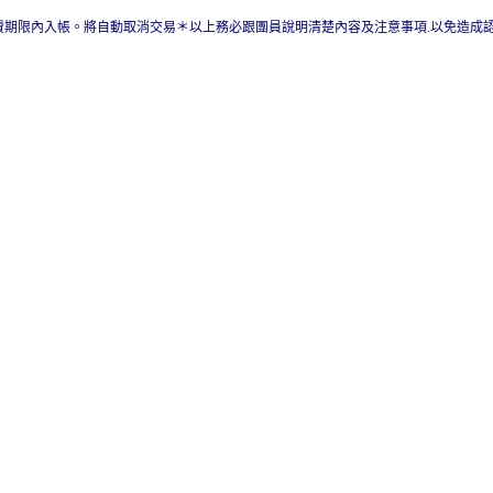
費期限內入帳。將自動取消交易＊以上務必跟團員說明清楚內容及注意事項.以免造成認