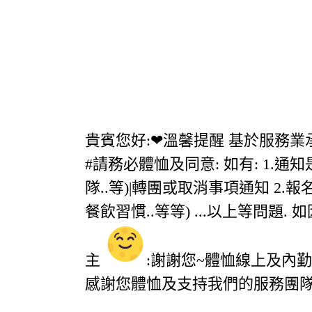
貴賓您好:❤溫馨提醒 基於服務
#請務必體恤及同意: 如有: 1.
隊..等)|轉團或取消事項通知 2.
餐飲習慣..等等) ...以上等問題.
主
:謝謝您~體恤線上及內
感謝您體恤及支持我們的服務團隊