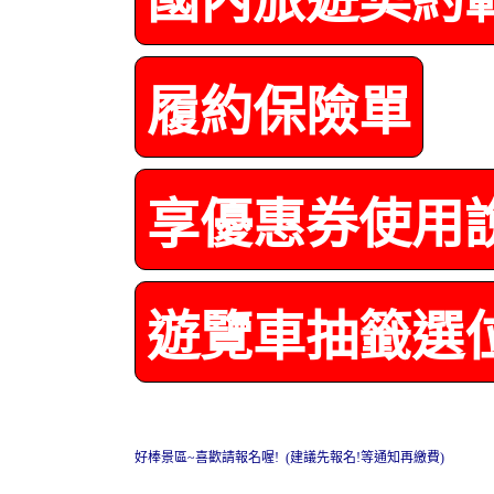
履約保險單
享優惠券使用
遊覽車抽籤選
好棒景區~喜歡請報名喔! (建議先報名!等通知再繳費)