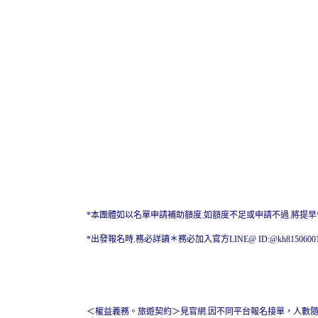
*本團體如以名單申請補助額度.如額度不足或申請不過.將提
*出發報名時.務必詳讀＊務必加入官方LINE@ ID:@kh81506
＜權益義務。旅遊契約＞見官網.因不同平台報名接單，人數