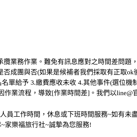
業承攬業務作業。難免有訊息應對之時間差問題
通知是否成團與否(如果是候補者我們採取有正取ok
報名名單給予 3.繳費應收未收 4.其他事件(選位機
 如因作業流程，導致[作業時間差]。我們以line@
勤人員工作時間，休息或下班時間服務~如有未盡
~家樂福旅行社~誠摯為您服務!