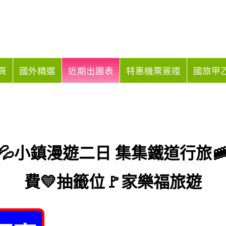
頁
國外精選
近期出團表
特惠機票簽證
國旅甲乙
小鎮漫遊二日 集集鐵道行旅🚞💰
費💛抽籤位🚩家樂福旅遊