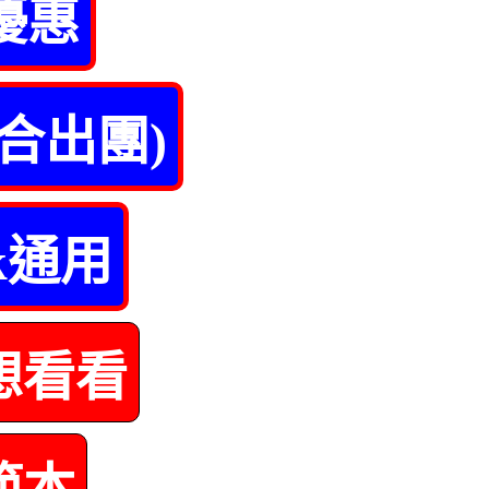
優惠
合出團)
k通用
想看看
範本