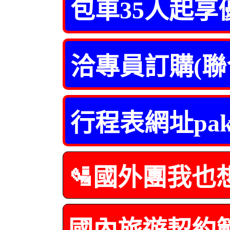
包車35人起享
洽專員訂購(聯
行程表網址pa
🛂國外團我也
國內旅遊契約