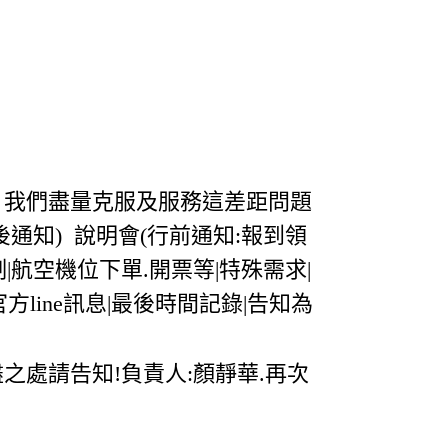
，我們盡量克服及服務這差距問題
後通知) 說明會(行前通知:報到領
制|航空機位下單.開票等|特殊需求|
官方line訊息|最後時間記錄|告知為
之處請告知!負責人:顏靜華.再次