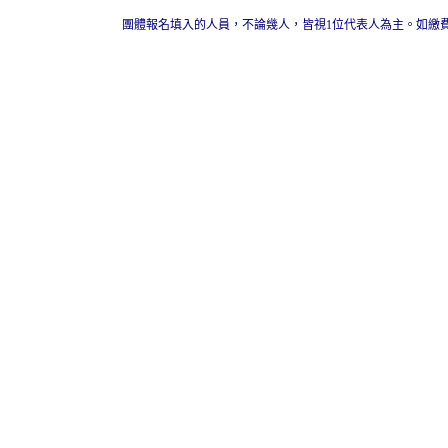
團體報名填入的人員，不論幾人，皆視1位代表人為主。如繳