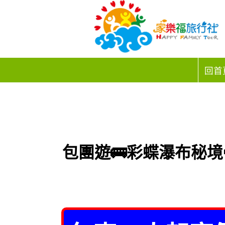
回首
包團遊🚌彩蝶瀑布秘境