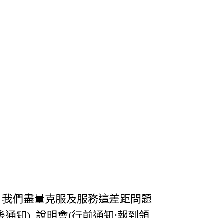
，我們盡量克服及服務這差距問題
後通知) 說明會(行前通知:報到領