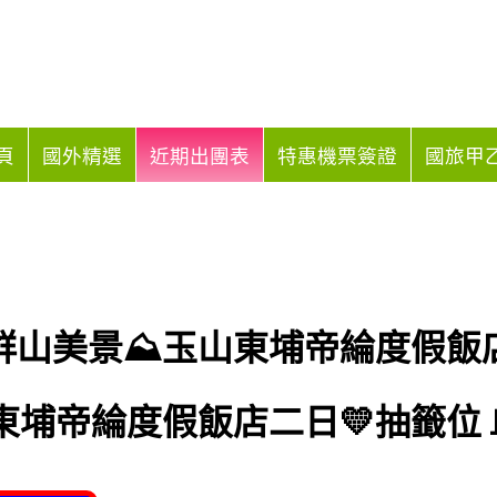
頁
國外精選
近期出團表
特惠機票簽證
國旅甲乙
山美景⛰️玉山東埔帝綸度假飯店二
東埔帝綸度假飯店二日💛抽籤位