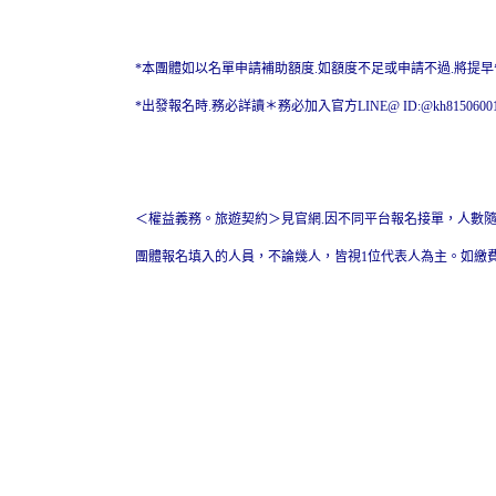
*本團體如以名單申請補助額度.如額度不足或申請不過.將提
*出發報名時.務必詳讀＊務必加入官方LINE@ ID:@kh81506
＜權益義務。旅遊契約＞見官網.因不同平台報名接單，人數
團體報名填入的人員，不論幾人，皆視1位代表人為主。如繳