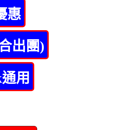
優惠
合出團)
k通用