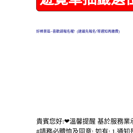
好棒景區~喜歡請報名喔! (建議先報名!等通知再繳費)
貴賓您好:❤溫馨提醒 基於服務
#請務必體恤及同意: 如有: 1.