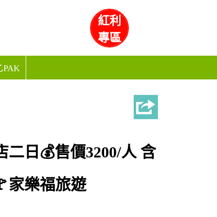
紅利
專區
PAK
日💰售價3200/人 含
🚩家樂福旅遊