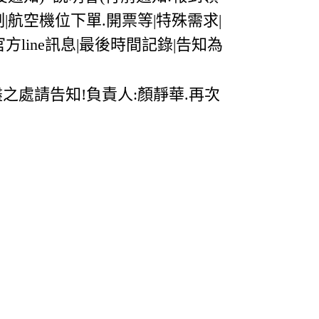
制|航空機位下單.開票等|特殊需求|
官方line訊息|最後時間記錄|告知為
之處請告知!負責人:顏靜華.再次