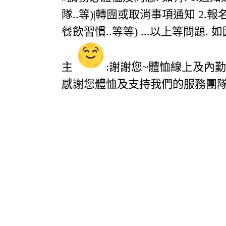
隊..等)|轉團或取消事項通知 2.
餐飲習慣..等等) ...以上等問題.
主
:謝謝您~體恤線上及內
感謝您體恤及支持我們的服務團隊