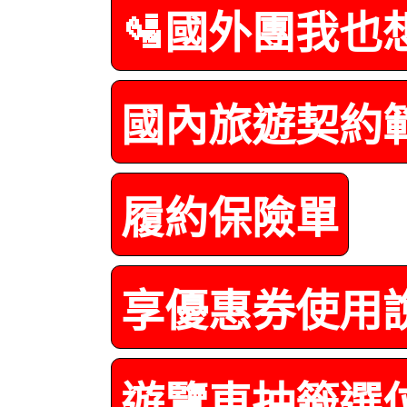
🛂國外團我也
國內旅遊契約
履約保險單
享優惠券使用
遊覽車抽籤選