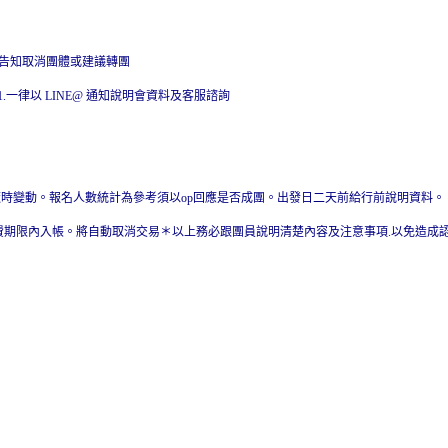
早告知取消團體或建議轉團
001.一律以 LINE@ 通知說明會資料及客服諮詢
隨時變動。報名人數統計為參考須以op回應是否成團。出發日二天前給行前說明資料。
費期限內入帳。將自動取消交易＊以上務必跟團員說明清楚內容及注意事項.以免造成認