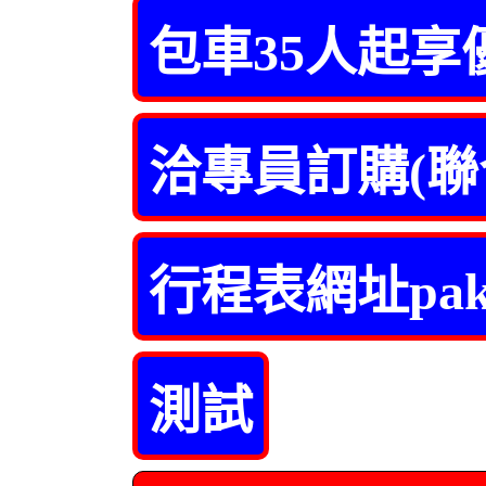
包車35人起享
洽專員訂購(聯
行程表網址pa
測試