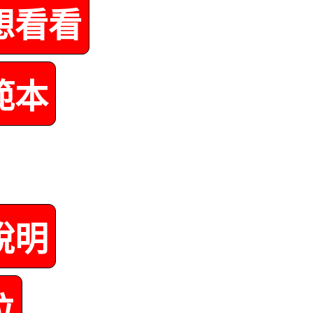
想看看
範本
說明
位