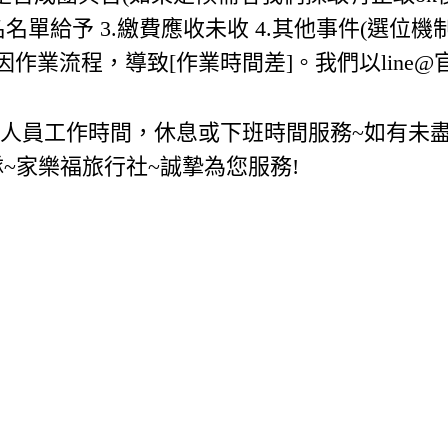
報名名單給予 3.繳費應收未收 4.其他事件(選位機
 如因作業流程，導致[作業時間差]。我們以line@
勤人員工作時間，休息或下班時間服務~如有未盡
~家樂福旅行社~誠摯為您服務!