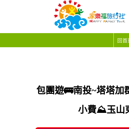
回首
包團遊🚌南投~塔塔加群
小費⛰️玉山