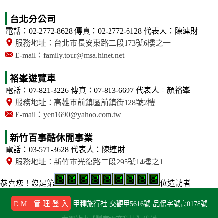
台北分公司
電話：02-2772-8628
傳真：02-2772-6128
代表人：陳連財
服務地址：台北市長安東路二段173號6樓之一
E-mail：family.tour@msa.hinet.net
裕峯遊覽車
電話：07-821-3226
傳真：07-813-6697
代表人：顏裕峯
服務地址：高雄市前鎮區前鎮街128號2樓
E-mail：yen1690@yahoo.com.tw
新竹百事酷休閒事業
電話：03-571-3628
代表人：陳連財
服務地址：新竹市光復路二段295號14樓之1
恭喜您！
您是第
位造訪者
DM 管理登入
甲種旅行社
交觀甲5616號
品保字號高0178號