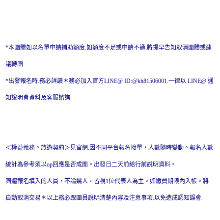
*本團體如以名單申請補助額度.如額度不足或申請不過.將提早告知取消團體或建
議轉團
*出發報名時.務必詳讀＊務必加入官方LINE@ ID:@kh81506001.一律以 LINE@ 通
知說明會資料及客服諮詢
＜權益義務。旅遊契約＞見官網.因不同平台報名接單，人數隨時變動。報名人數
統計為參考須以op回應是否成團。出發日二天前給行前說明資料。
團體報名填入的人員，不論幾人，皆視1位代表人為主。如繳費期限內入帳。將
自動取消交易＊以上務必跟團員說明清楚內容及注意事項.以免造成認知誤會.