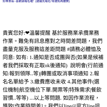
好棒景區~喜歡請報名喔! (建議先報名!等通知再繳費)
貴賓您好:❤溫馨提醒 基於服務業承攬業務
作業。難免有訊息應對之時間差問題，我們
盡量克服及服務這差距問題 #請務必體恤及
同意: 如有: 1.通知是否成團與否(如果是候補
者我們採取有正取ok後通知) 說明會(行前通
知:報到領隊..等)|轉團或取消事項通知 2.報
名名單給予 3.繳費應收未收 4.其他事件(選
位機制|航空機位下單.開票等|特殊需求|餐飲
習慣..等等) ...以上等問題. 如因作業流程，
導致[作業時間差]。我們以line@官方line訊