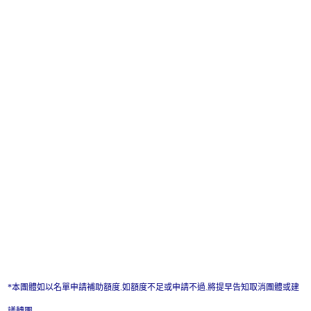
*本團體如以名單申請補助額度.如額度不足或申請不過.將提早告知取消團體或建
議轉團