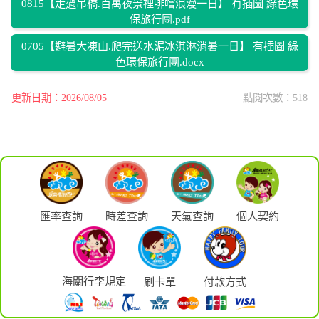
0815【走過吊橋.百萬夜景裡啡嚐浪漫一日】 有插圖 綠色環
保旅行團.pdf
0705【避暑大凍山.爬完送水泥冰淇淋消暑一日】 有插圖 綠
色環保旅行團.docx
更新日期：2026/08/05
點閱次數：518
匯率查詢
時差查詢
天氣查詢
個人契約
海關行李規定
刷卡單
付款方式