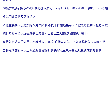
*出發報名時.務必詳讀＊務必加入官方LINE@ ID:@kh81506001.一律以 LINE@ 通
知說明會資料及客服諮詢
＜權益義務。旅遊契約＞見官網.因不同平台報名接單，人數隨時變動。報名人數
統計為參考須以op回應是否成團。出發日二天前給行前說明資料。
團體報名填入的人員，不論幾人，皆視1位代表人為主。如繳費期限內入帳。將
自動取消交易＊以上務必跟團員說明清楚內容及注意事項.以免造成認知誤會.