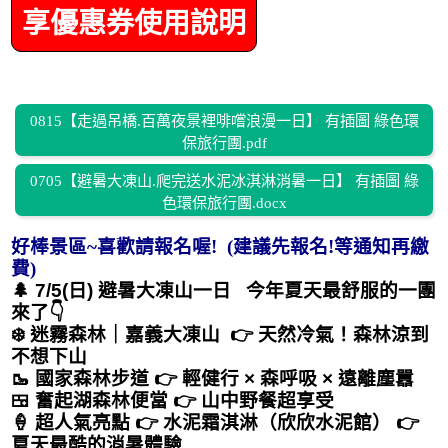
享優惠券使用說明
0815【走過吊橋.百萬夜景裡啡嚐浪漫一日】 有插圖 綠色環
保旅行團.pdf
0705【避暑大凍山.爬完送水泥冰淇淋消暑一日】 有插圖 綠
色環保旅行團.docx
好棒景區~喜歡請報名喔! (建議先報名!等通知再繳
費)
🌲 7/5(日) 避暑大凍山一日 今年夏天最舒服的一團
來了👇
❄️ 迷霧森林｜嘉義大凍山 👉 天然冷氣！森林涼到
不想下山
🥾 國家森林步道 👉 輕健行 × 森呼吸 × 遠離塵囂
🍱 奮起湖森林便當 👉 山中野餐超享受
🍦 超人氣亮點 👉 水泥霜淇淋（欣欣水泥館） 👉
夏天最酷的消暑體驗