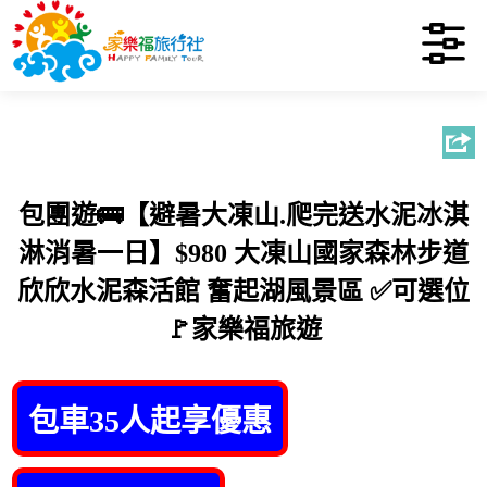
包團遊🚌【避暑大凍山.爬完送水泥冰淇
淋消暑一日】$980 大凍山國家森林步道
欣欣水泥森活館 奮起湖風景區 ✅可選位
🚩家樂福旅遊
包車35人起享優惠