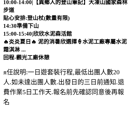
10:00-14:00|【異鄉人的登山筆記】大凍山國家森林
步道
貼心安排:登山杖(數量有限)
14:30準備下山
15:00-15:40|欣欣水泥森活館
🔥炎炎夏日🔥 泥的消暑欣選擇🍦水泥工廠專屬水泥
霜淇淋 ...
回程-觀光工廠休憩
任說明:一日遊套裝行程,最低出團人數20
責
人.如未達出團人數.出發日的三日前通知.退
費作業5日工作天.報名前先確認同意後再報
名