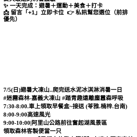
✨ 一天完成：避暑＋運動＋美食＋打卡
📩 留言「+1」立即卡位 👉 私訊幫您選位（前排
優先）
7/5(日)避暑大凍山..爬完送水泥冰淇淋消暑一日
#迷霧森林-嘉義大凍山 #踏青趣遠離塵囂森呼吸
7:30-8:00.車上領取早餐盒~接送 (苓雅.楠梓.台南)
8:00-9:00高速風光
9:00-10:00|阿里山公路前往奮起湖風景區
領取森林客製便當一只