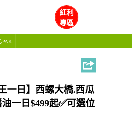
紅利
專區
PAK
西瓜王一日】西螺大橋.西瓜
油一日$499起✅可選位