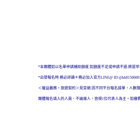
*本團體如以名單申請補助額度.如額度不足或申請不過.將提
*出發報名時.務必詳讀＊務必加入官方LINE@ ID:@kh81506
＜權益義務。旅遊契約＞見官網.因不同平台報名接單，人數
團體報名填入的人員，不論幾人，皆視1位代表人為主。如繳