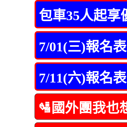
包車35人起享
7/01(三)報名表
7/11(六)報名表
🛂國外團我也