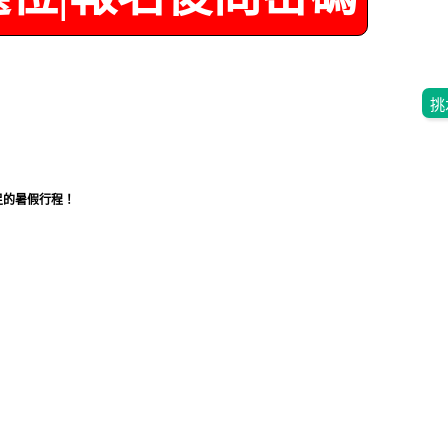
挑
滿足的暑假行程！