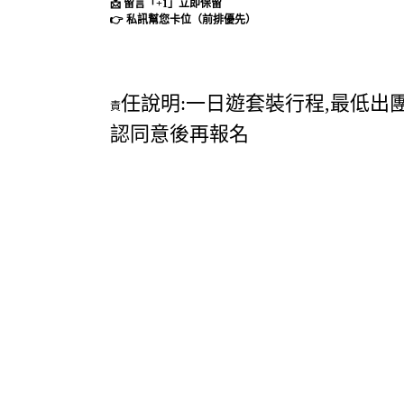
📩 留言「+1」立即保留
👉 私訊幫您卡位（前排優先）
任說明:一日遊套裝行程,最低出
責
認同意後再報名