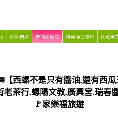
頁
國外精選
近期出團表
特惠機票簽證
國旅甲乙
🍀🚌【西螺不是只有醬油.還有
街老茶行.螺陽文教.廣興宮.瑞春醬
🚩家樂福旅遊