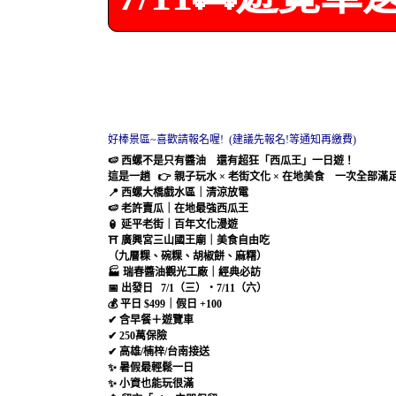
好棒景區~喜歡請報名喔! (建議先報名!等通知再繳費)
🍉 西螺不是只有醬油 還有超狂「西瓜王」一日遊！
這是一趟 👉 親子玩水 × 老街文化 × 在地美食 一次全部
📍 西螺大橋戲水區｜清涼放電
🍉 老許賣瓜｜在地最強西瓜王
🏮 延平老街｜百年文化漫遊
⛩ 廣興宮三山國王廟｜美食自由吃
（九層粿、碗粿、胡椒餅、麻糬）
🏭 瑞春醬油觀光工廠｜經典必訪
📅 出發日 7/1（三）・7/11（六）
💰 平日 $499｜假日 +100
✔ 含早餐＋遊覽車
✔ 250萬保險
✔ 高雄/楠梓/台南接送
✨ 暑假最輕鬆一日
✨ 小資也能玩很滿