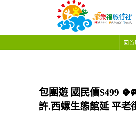
回首
包團遊 國民價$499 
許.西螺生態館延 平老