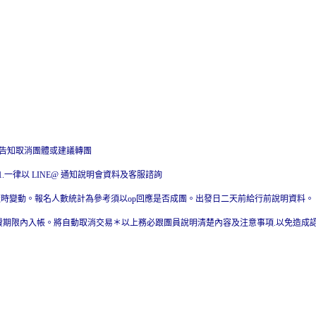
早告知取消團體或建議轉團
001.一律以 LINE@ 通知說明會資料及客服諮詢
隨時變動。報名人數統計為參考須以op回應是否成團。出發日二天前給行前說明資料。
費期限內入帳。將自動取消交易＊以上務必跟團員說明清楚內容及注意事項.以免造成認