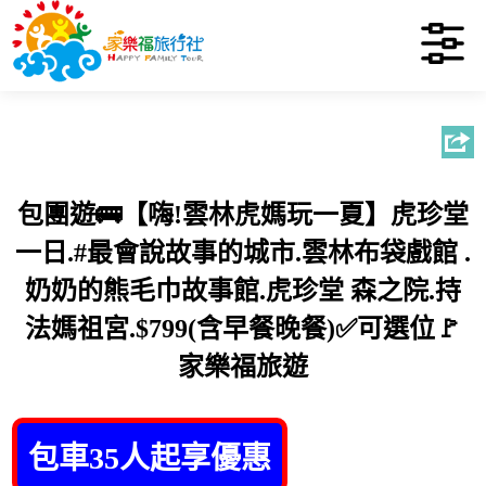
包團遊🚌【嗨!雲林虎媽玩一夏】虎珍堂
一日.#最會說故事的城市.雲林布袋戲館 .
奶奶的熊毛巾故事館.虎珍堂 森之院.持
法媽祖宮.$799(含早餐晚餐)✅可選位🚩
家樂福旅遊
包車35人起享優惠