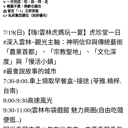
✨ 一天完成：吃、拍、拜、走
✨ 輕鬆不累，熟齡也適合
📩 留言「+1」立即保留
👉 私訊幫您選位（前排優先）
7/19(日)【嗨!雲林虎媽玩一夏】虎珍堂一日
#深入雲林~觀光主軸：神明信仰與傳統藝術
「農業首都」、「宗教聖地」、「文化深
度」與「慢活小鎮」
#最會說故事的城市
7:30-8:00.車上領取早餐盒~接送 (苓雅.楠梓.
台南)
8:00-9:30高速風光
9:30-11:00|雲林布袋戲館 魅力商圈(自由吃隨
便逛..)