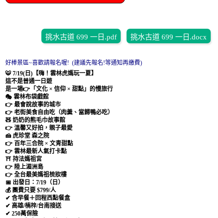
挑水古道 699 一日.pdf
挑水古道 699 一日.docx
好棒景區~喜歡請報名喔! (建議先報名!等通知再繳費)
🐯 7/19(日)【嗨！雲林虎媽玩一夏】
這不是普通一日遊
是一場👉「文化 × 信仰 × 甜點」的慢旅行
🎭 雲林布袋戲館
👉 最會說故事的城市
👉 老街美食自由吃（肉羹、當歸鴨必吃）
🧸 奶奶的熊毛巾故事館
👉 溫馨又好拍，親子最愛
🍰 虎珍堂 森之院
👉 百年三合院 × 文青甜點
👉 雲林最新人氣打卡點
⛩ 持法媽祖宮
👉 陸上湄洲島
👉 全台最美媽祖梳妝樓
📅 出發日：7/19（日）
💰 團費只要 $799/人
✔ 含早餐＋回程西點餐盒
✔ 高雄/楠梓/台南接送
✔ 250萬保險