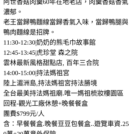
阿世香菇肉羹60年在地老店，肉羹香菇香氣
濃郁。
老王當歸鴨麵線當歸香氣入味，當歸鴨腿與
鴨肉麵線是招牌。
11:30-12:30|奶奶的熊毛巾故事館
12:45-13:45|虎珍堂 森之院
雲林最新風格甜點店, 百年三合院
14:00-15:00|持法媽祖宮
陸上湄洲島,持法媽祖宮持法勝境
全台最美持法媽祖廟.唯一媽祖梳妝樓園區
回程-觀光工廠休憩+晚餐餐盒
團費$799元/人
含：早餐餐盒.晚餐豆豆包餐盒..遊覽車資.25
0萬+20萬意外保險.