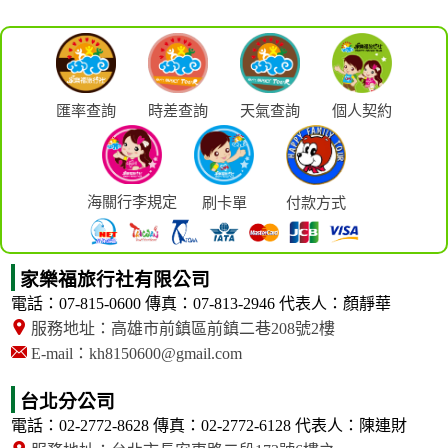
匯率查詢
時差查詢
天氣查詢
個人契約
海關行李規定
刷卡單
付款方式
家樂福旅行社有限公司
電話：07-815-0600
傳真：07-813-2946
代表人：顏靜華
服務地址：高雄市前鎮區前鎮二巷208號2樓
E-mail：kh8150600@gmail.com
台北分公司
電話：02-2772-8628
傳真：02-2772-6128
代表人：陳連財