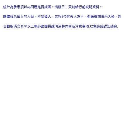
統計為參考須以op回應是否成團。出發日二天前給行前說明資料。
團體報名填入的人員，不論幾人，皆視1位代表人為主。如繳費期限內入帳。將
自動取消交易＊以上務必跟團員說明清楚內容及注意事項.以免造成認知誤會.