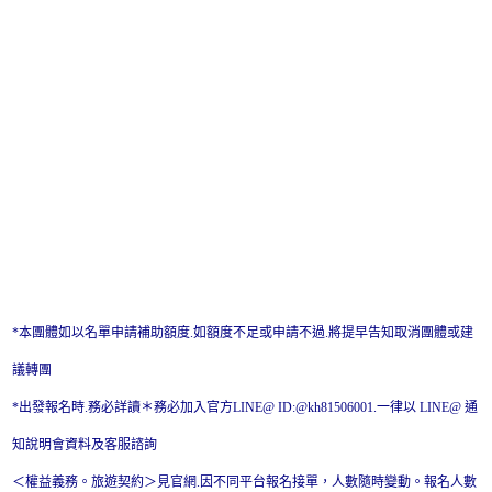
*本團體如以名單申請補助額度.如額度不足或申請不過.將提早告知取消團體或建
議轉團
*出發報名時.務必詳讀＊務必加入官方LINE@ ID:@kh81506001.一律以 LINE@ 通
知說明會資料及客服諮詢
＜權益義務。旅遊契約＞見官網.因不同平台報名接單，人數隨時變動。報名人數