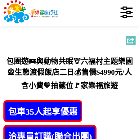
包團遊🚌與動物共眠🦒六福村主題樂園
🎡生態渡假飯店二日💰售價$4990元/人
含小費💛抽籤位🚩家樂福旅遊
包車35人起享優惠
洽專員訂購(聯合出團)