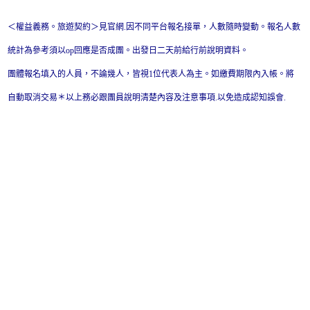
＜權益義務。旅遊契約＞見官網.因不同平台報名接單，人數隨時變動。報名人數
統計為參考須以op回應是否成團。出發日二天前給行前說明資料。
團體報名填入的人員，不論幾人，皆視1位代表人為主。如繳費期限內入帳。將
自動取消交易＊以上務必跟團員說明清楚內容及注意事項.以免造成認知誤會.