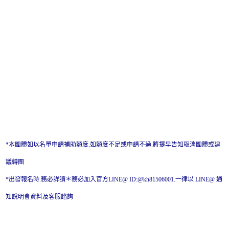
*本團體如以名單申請補助額度.如額度不足或申請不過.將提早告知取消團體或建
議轉團
*出發報名時.務必詳讀＊務必加入官方LINE@ ID:@kh81506001.一律以 LINE@ 通
知說明會資料及客服諮詢