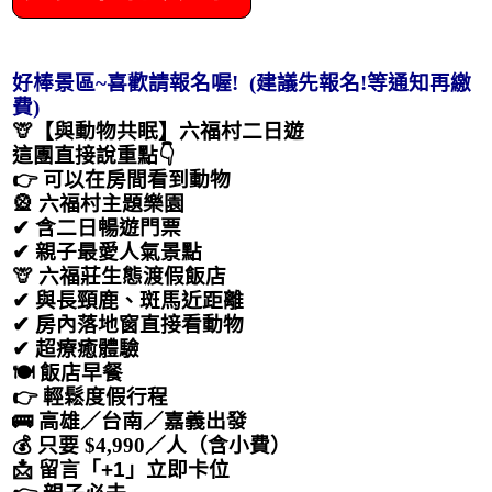
好棒景區~喜歡請報名喔! (建議先報名!等通知再繳
費)
🦒【與動物共眠】六福村二日遊
這團直接說重點👇
👉 可以在房間看到動物
🎡 六福村主題樂園
✔ 含二日暢遊門票
✔ 親子最愛人氣景點
🦒 六福莊生態渡假飯店
✔ 與長頸鹿、斑馬近距離
✔ 房內落地窗直接看動物
✔ 超療癒體驗
🍽 飯店早餐
👉 輕鬆度假行程
🚌 高雄／台南／嘉義出發
💰
只要 $4,990／人（含小費）
📩 留言「+1」立即卡位