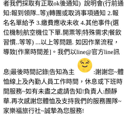
者我們採取有正取ok後通知) 說明會(行前通
知:報到領隊..等)|轉團或取消事項通知 2.報
名名單給予 3.繳費應收未收 4.其他事件(選
位機制|航空機位下單.開票等|特殊需求|餐飲
習慣..等等) ...以上等問題. 如因作業流程，
導致[作業時間差]。我們以line@官方line訊
息|最後時間記錄|告知為主
:謝謝您~體
恤線上及內勤人員工作時間，休息或下班時
間服務~如有未盡之處請告知!負責人:顏靜
華.再次感謝您體恤及支持我們的服務團隊~
家樂福旅行社~誠摯為您服務!