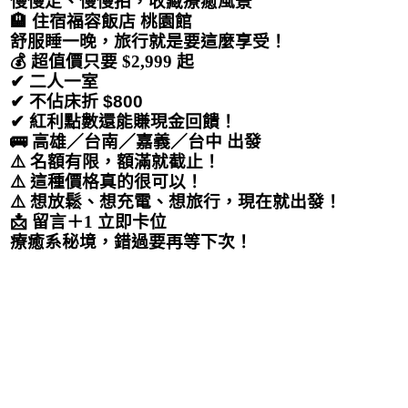
慢慢走、慢慢拍，收藏療癒風景
🏨
住宿福容飯店 桃園館
舒服睡一晚，旅行就是要這麼享受！
💰
超值價只要 $2,999 起
✔ 二人一室
✔ 不佔床折 $800
✔ 紅利點數還能賺現金回饋！
🚌 高雄／台南／嘉義／台中 出發
⚠️
名額有限，額滿就截止！
⚠️
這種價格真的很可以！
⚠️
想放鬆、想充電、想旅行，現在就出發！
📩
留言＋1 立即卡位
療癒系秘境，錯過要再等下次！