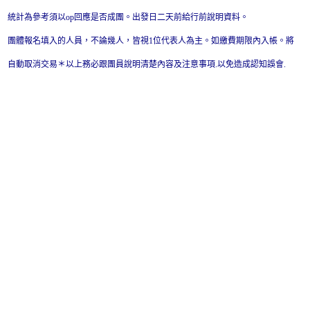
統計為參考須以op回應是否成團。出發日二天前給行前說明資料。
團體報名填入的人員，不論幾人，皆視1位代表人為主。如繳費期限內入帳。將
自動取消交易＊以上務必跟團員說明清楚內容及注意事項.以免造成認知誤會.