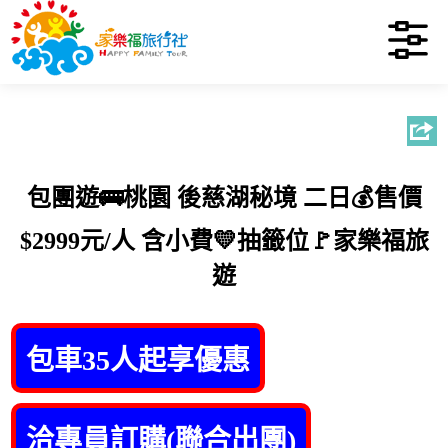
包團遊🚌桃園 後慈湖秘境 二日💰售價
$2999元/人 含小費💛抽籤位🚩家樂福旅
遊
包車35人起享優惠
洽專員訂購(聯合出團)