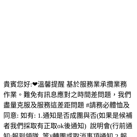
貴賓您好:❤溫馨提醒 基於服務業承攬業務
作業。難免有訊息應對之時間差問題，我們
盡量克服及服務這差距問題 #請務必體恤及
同意: 如有: 1.通知是否成團與否(如果是候補
者我們採取有正取ok後通知) 說明會(行前通
知:報到領隊..等)|轉團或取消事項通知 2.報