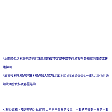
*本團體如以名單申請補助額度.如額度不足或申請不過.將提早告知取消團體或建
議轉團
*出發報名時.務必詳讀＊務必加入官方LINE@ ID:@kh81506001.一律以 LINE@ 通
知說明會資料及客服諮詢
＜權益義務。旅遊契約＞見官網.因不同平台報名接單，人數隨時變動。報名人數