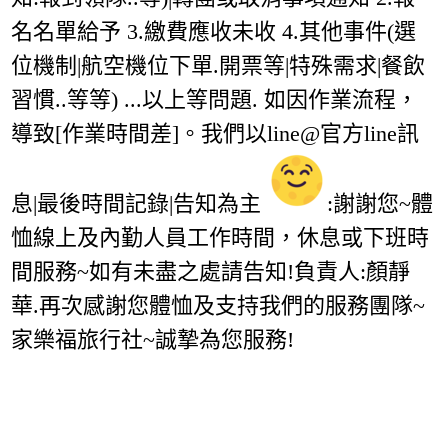
名名單給予 3.繳費應收未收 4.其他事件(選
位機制|航空機位下單.開票等|特殊需求|餐飲
習慣..等等) ...以上等問題. 如因作業流程，
導致[作業時間差]。我們以line@官方line訊
息|最後時間記錄|告知為主
:謝謝您~體
恤線上及內勤人員工作時間，休息或下班時
間服務~如有未盡之處請告知!負責人:顏靜
華.再次感謝您體恤及支持我們的服務團隊~
家樂福旅行社~誠摯為您服務!