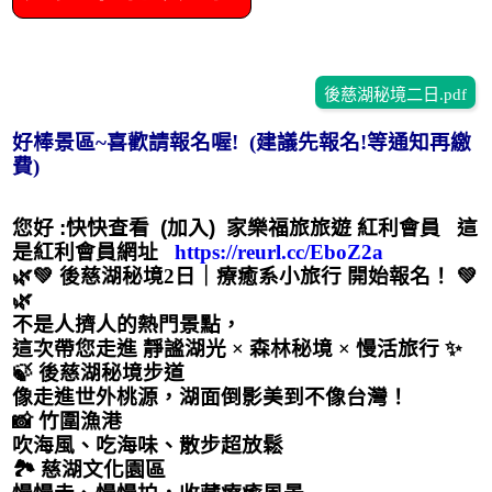
後慈湖秘境二日.pdf
好棒景區~喜歡請報名喔! (建議先報名!等通知再繳
費)
您好 :快快查看 (加入) 家樂福旅旅遊 紅利會員 這
是紅利會員網址
https://reurl.cc/EboZ2a
🌿💚
後慈湖秘境2日｜療癒系小旅行 開始報名！
💚
🌿
不是人擠人的熱門景點，
這次帶您走進
靜謐湖光 × 森林秘境 × 慢活旅行
✨
🍃
後慈湖秘境步道
像走進世外桃源，湖面倒影美到不像台灣！
📸
竹圍漁港
吹海風、吃海味、散步超放鬆
🏞️
慈湖文化園區