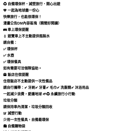
♻️
自備環保杯・減塑旅行・開心出遊
💚 一起為地球盡一份心
快樂旅行，也能很環保！
漫畫公告DM內容區塊（精簡好閱讀）
🚌 車上環保提醒
💧
遊覽車上不主動提供瓶裝水
請自備：
✅ 環保杯
✅ 水壺
✅ 環保餐具
如有需要可洽領隊協助。
🏨 飯店住宿提醒
住宿飯店不主動提供一次性備品
請自行攜帶：
✔ 牙刷✔ 牙膏✔ 毛巾✔ 洗髮精✔ 沐浴用品
一起減少浪費，愛護地球 🌱
♻️ 永續旅行小行動
垃圾分類
請保持車內清潔，垃圾分類回收
🥢
減塑行動
少用一次性餐具，自備最環保
🛍
自備購物袋