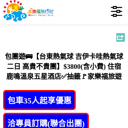
包團遊🚌【台東熱氣球 吉伊卡哇熱氣球
二日 高貴不貴團】$3800(含小費) 住宿
鹿鳴溫泉五星酒店✅抽籤🚩家樂福旅遊
包車35人起享優惠
洽專員訂購(聯合出團)