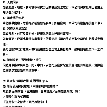
11. 天候因素
如遇颱風、地震、豪雨等不可抗力因素導致無法成行，本公司保有延期出發或全
額退費之權利。
12. 禁止攜帶物品
請勿攜帶寵物、危險物品或違禁品參團；如經發現，本公司有權拒絕旅客上車。
13. 契約與取消規定
完成報名、付訂及簽約後，即視為同意上述所有事項。
如有變更、取消或其他未盡事宜，依觀光局《國內旅遊定型化契約》相關規定辦
理。
通知日計算以行政院人事行政總處公告正常上班日為準，逾時則順延至下一工作
日。
14. 特別說明｜遊覽車線上選位
因遊覽車廠牌與車型不同，中門、安全門及座位配置位置可能有所差異，實際座
位圖請以當日派車車型為準。
💳 國旅卡 / 報帳收據 常見問題 Q&A
🏖 如何使用國民旅遊卡申請強制休假補助？
凡訂購
台灣商品
（台灣旅遊／台灣訂房／台灣旅遊票券）時：
✅ 請於付款方式選擇
【信用卡一次付清（國民旅遊卡）】