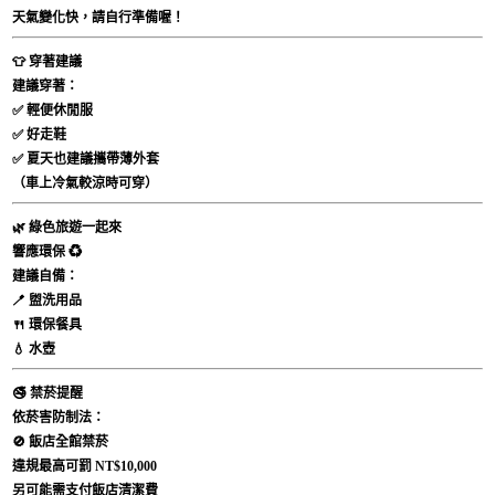
天氣變化快，請自行準備喔！
👕
穿著建議
建議穿著：
✅ 輕便休閒服
✅ 好走鞋
✅ 夏天也建議攜帶薄外套
（車上冷氣較涼時可穿）
🌿
綠色旅遊一起來
響應環保 ♻️
建議自備：
🪥 盥洗用品
🍴 環保餐具
💧 水壺
🚭
禁菸提醒
依菸害防制法：
🚫 飯店全館禁菸
違規最高可罰
NT$10,000
另可能需支付飯店清潔費