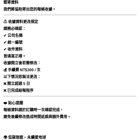
郵寄資料
我們將協助寄出您的報帳收據。
⚠ 收據資料更改規定
請務必確認：
✔ 公司名稱
✔ 統一編號
✔ 收件資料
皆填寫正確。
收據開立後若需修改：
💰 手續費 NT$300 / 次
以下情況恕無法更改：
❌ 開立超過 5 日
❌ 已完成結報程序
❤️ 貼心提醒
報帳資料請於訂購時一次確認完成，
避免後續修改造成時間延誤與額外費用。
🌍
低碳旅遊 × 永續愛地球