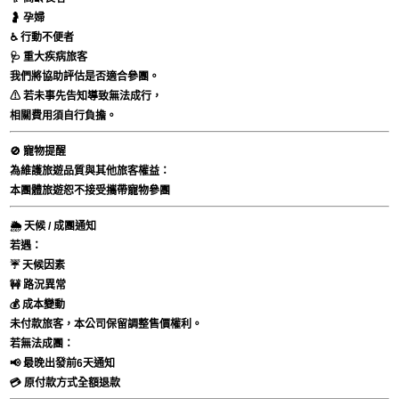
🤰 孕婦
♿ 行動不便者
🩺 重大疾病旅客
我們將協助評估是否適合參團。
⚠ 若未事先告知導致無法成行，
相關費用須自行負擔。
🚫 寵物提醒
為維護旅遊品質與其他旅客權益：
本團體旅遊恕不接受攜帶寵物參團
🌦 天候 / 成團通知
若遇：
☔ 天候因素
🚧 路況異常
💰 成本變動
未付款旅客，本公司保留調整售價權利。
若無法成團：
📢 最晚出發前6天通知
💳 原付款方式全額退款