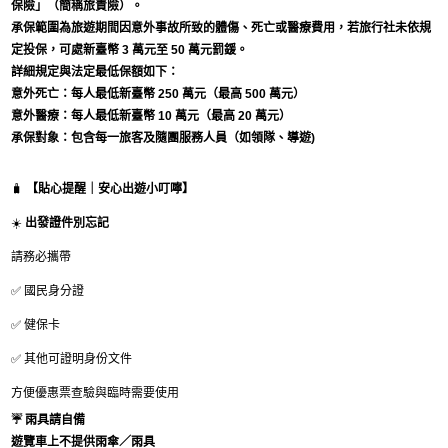
保險」（簡稱旅責險）。
承保範圍為旅遊期間因意外事故所致的體傷、死亡或醫療費用，若旅行社未依規
定投保，可處新臺幣 3 萬元至 50 萬元罰鍰。
詳細規定與法定最低保額如下：
意外死亡：每人最低新臺幣 250 萬元（最高 500 萬元）
意外醫療：每人最低新臺幣 10 萬元（最高 20 萬元）
承保對象：包含每一旅客及隨團服務人員（如領隊、導遊)
🧳
【貼心提醒｜安心出遊小叮嚀】
☀️
出發證件別忘記
請務必攜帶
✅ 國民身分證
✅ 健保卡
✅ 其他可證明身份文件
方便優惠票查驗與臨時需要使用
☔
雨具請自備
遊覽車上
不提供雨傘／雨具