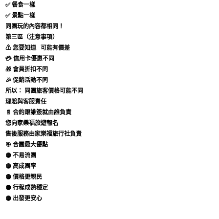
✅ 餐食一樣
✅ 景點一樣
同團玩的內容都相同！
第三區（注意事項）
⚠ 您要知道
可能有價差
💳 信用卡優惠不同
🎁 會員折扣不同
🎉 促銷活動不同
所以：
同團旅客價格可能不同
理賠與客服責任
📄 合約跟誰簽就由誰負責
您向家樂福旅遊報名
售後服務由家樂福旅行社負責
🎯 合團最大優點
🟡 不易流團
🟡 高成團率
🟡 價格更親民
🟡 行程成熟穩定
🟡 出發更安心