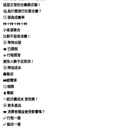
這是正常的合團模式喔！
🤔 為什麼旅行社要合團？
① 提高成團率
👫＋👫＋👫＋👫
小客源集合
比較不容易流團！
② 準時出發
📅 已請假
✈️ 行程照常
避免人數不足取消！
③ 降低成本
🏨飯店
🚌遊覽車
👨‍✈️領隊
🧳導遊
一起分攤成本 更划算！
④ 更多產品
❤️ 消費者權益會受影響嗎？
✅ 行程一樣
✅ 飯店一樣