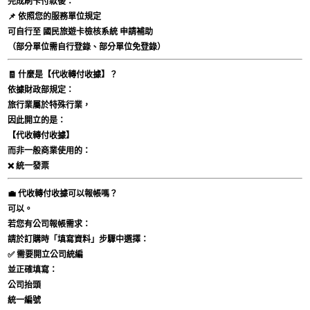
完成刷卡付款後：
📌 依照您的服務單位規定
可自行至
國民旅遊卡檢核系統
申請補助
（部分單位需自行登錄、部分單位免登錄）
🧾 什麼是【代收轉付收據】？
依據財政部規定：
旅行業屬於特殊行業，
因此開立的是：
【代收轉付收據】
而非一般商業使用的：
❌ 統一發票
💼 代收轉付收據可以報帳嗎？
可以。
若您有公司報帳需求：
請於訂購時「填寫資料」步驟中選擇：
✅
需要開立公司統編
並正確填寫：
公司抬頭
統一編號