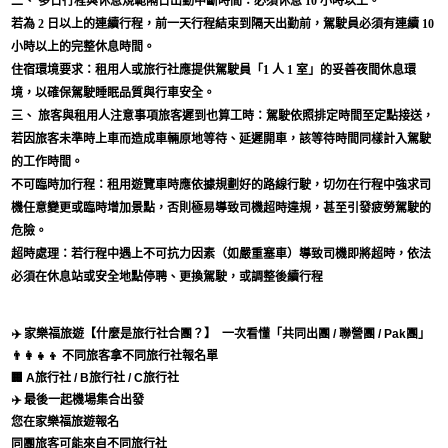
二、 多日行程與休息規範隔日出勤中斷時間：必須休息 10 小時以上。
若為 2 日以上的連續行程，前一天行程結束到隔天出勤前，駕駛員必須有連續 10
小時以上的完整休息時間。
住宿環境要求：租用人或旅行社應提供駕駛員「1 人 1 室」的妥善夜間休息環
境，以確保駕駛睡眠品質與行車安全。
三、 旅客與租用人注意事項旅客遲到也算工時：駕駛依照排定時間至定點接送，
若因旅客未準時上車而造成車輛原地等待、延遲開車，該等待時間同樣計入駕駛
的工作時間。
不可臨時加行程：租用遊覽車時應依據規劃好的路線行駛，切勿在行程中強求司
機任意變更或臨時增加景點，否則極易導致司機超時違規，甚至引發疲勞駕駛的
危險。
超時處理：若行程中遇上不可抗力因素（如嚴重塞車）導致司機即將超時，依法
必須在休息站或安全地點停聘、更換駕駛，或調整後續行程
✈️ 家樂福旅遊【什麼是旅行社合團？】
一次看懂「共同出團 / 聯營團 / Pak團」
👨‍👩‍👧‍👦 不同旅客拿不同旅行社報名單
🏢 A旅行社 / B旅行社 / C旅行社
✈️ 最後一起機場集合出發
您在家樂福旅遊報名
同團旅客可能來自不同旅行社