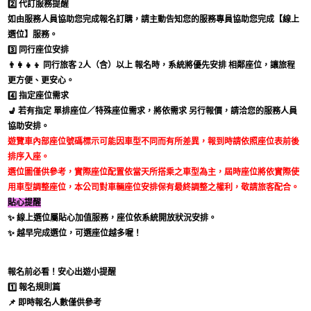
2️⃣ 代訂服務提醒
如由服務人員協助您完成報名訂購，請主動告知您的服務專員協助您完成【線上
選位】服務。
3️⃣ 同行座位安排
👨‍👩‍👧‍👦 同行旅客
2人（含）以上
報名時，系統將優先安排
相鄰座位
，讓旅程
更方便、更安心。
4️⃣ 指定座位需求
💺 若有指定
單排座位／特殊座位需求
，將依需求
另行報價
，請洽您的服務人員
協助安排。
遊覽車內部座位號碼標示可能因車型不同而有所差異，報到時請依照座位表前後
排序入座。
選位圖僅供參考，實際座位配置依當天所搭乘之車型為主，屆時座位將依實際使
用車型調整座位，本公司對車輛座位安排保有最終調整之權利，敬請旅客配合。
貼心提醒
✨ 線上選位屬貼心加值服務，座位依系統開放狀況安排。
✨ 越早完成選位，可選座位越多喔！
報名前必看！安心出遊小提醒
1️⃣ 報名規則篇
📌 即時報名人數僅供參考