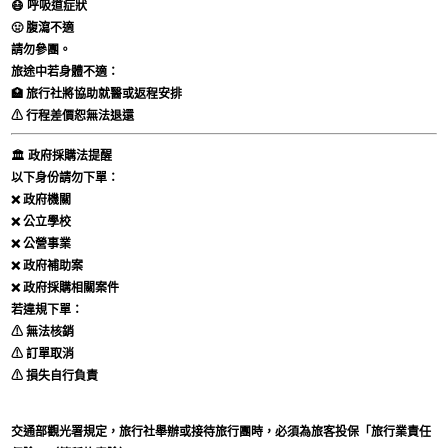
😷 呼吸道症狀
🤢 腹瀉不適
請勿參團。
旅途中若身體不適：
🏥 旅行社將協助就醫或返程安排
⚠ 行程差價恕無法退還
🏛 政府採購法提醒
以下身份請勿下單：
❌ 政府機關
❌ 公立學校
❌ 公營事業
❌ 政府補助案
❌ 政府採購相關案件
若違規下單：
⚠ 無法核銷
⚠ 訂單取消
⚠ 損失自行負責
交通部觀光署規定，旅行社舉辦或接待旅行團時，必須為旅客投保「旅行業責任