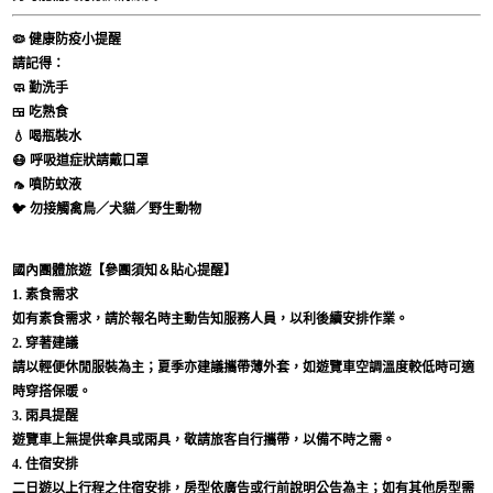
🦠
健康防疫小提醒
請記得：
🧼 勤洗手
🍱 吃熟食
💧 喝瓶裝水
😷 呼吸道症狀請戴口罩
🦟 噴防蚊液
🐦 勿接觸禽鳥／犬貓／野生動物
國內團體旅遊【參團須知＆貼心提醒】
1. 素食需求
如有素食需求，請於報名時主動告知服務人員，以利後續安排作業。
2. 穿著建議
請以輕便休閒服裝為主；夏季亦建議攜帶薄外套，如遊覽車空調溫度較低時可適
時穿搭保暖。
3. 雨具提醒
遊覽車上無提供傘具或雨具，敬請旅客自行攜帶，以備不時之需。
4. 住宿安排
二日遊以上行程之住宿安排，房型依廣告或行前說明公告為主；如有其他房型需