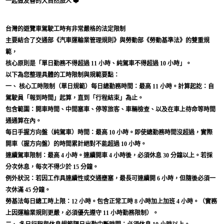
一起做友善的大自然旅人 ❤️
台灣的遊覽車駕駛工時有非常嚴格的法定限制
主要結合了交通部《汽車運輸業管理規則》與勞動部《勞動基準法》的雙重規
範，
核心原則是「單日勤務不得超過 11 小時、純駕車不得超過 10 小時」。
以下為您整理具體的工時限制與規範要點：
一、 核心工時限制（單日規範）每日總勤務時間：最高 11 小時。計算起訖：自
駕駛員「報到時間」起算，直到「行程結束」為止。
包含範圍：開車時間、中間塞車、停等旅客、車輛檢查、以及在車上待命等時間
通通算在內。
每日手握方向盤（純駕車）時間：最高 10 小時。即使總勤務時間沒超過，實際
開車（握方向盤）的時間累計絕對不能超過 10 小時。
連續駕車限制：最高 4 小時。連續開車 4 小時後，必須休息 30 分鐘以上。若採
分次休息，每次不得少於 15 分鐘。
例外狀況：若因工作具連續性或交通壅塞，最長可連續開 6 小時，但隨後必須一
次休滿 45 分鐘。
勞基法每日總工時上限：12 小時。包含正常工時 8 小時加上加班 4 小時。（實務
上因運輸業規則更嚴，必須優先遵守 11 小時勤務限制）。