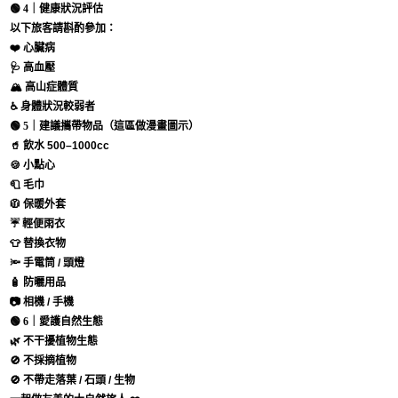
🟢
4｜健康狀況評估
以下旅客請斟酌參加：
❤️ 心臟病
🩺 高血壓
🏔 高山症體質
♿ 身體狀況較弱者
🟢
5｜建議攜帶物品（這區做漫畫圖示）
🥤 飲水 500–1000cc
🍪 小點心
🧻 毛巾
🧥 保暖外套
☔ 輕便雨衣
👕 替換衣物
🔦 手電筒 / 頭燈
🧴 防曬用品
📷 相機 / 手機
🟢
6｜愛護自然生態
🌿 不干擾植物生態
🚫 不採摘植物
🚫 不帶走落葉 / 石頭 / 生物