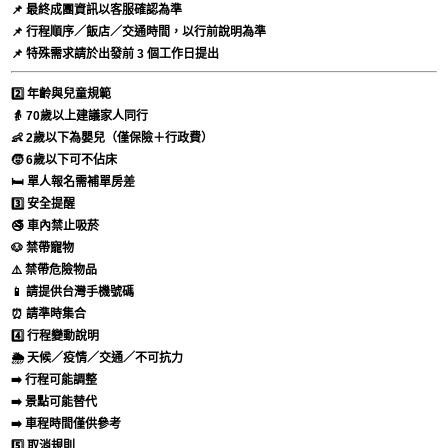
📌 最終成團資訊以客服確認為準
📌 行程順序／飯店／交通時間，以行前說明為準
📌 特殊需求請於出發前 3 個工作日提出
2️⃣ 年齡與兒童規範
👵 70歲以上建議家人同行
👶 2歲以下為嬰兒（僅保險＋行政費）
🧒 6歲以下可不佔床
🛏️ 單人報名需補單房差
3️⃣ 安全提醒
🚭 車內禁止吸菸
🐶 禁帶寵物
⚠️ 禁帶危險物品
📱 請提供台灣手機號碼
⏰ 請準時集合
4️⃣ 行程變動說明
🌦️ 天候／疫情／交通／不可抗力
➡️ 行程可能調整
➡️ 景點可能替代
➡️ 車程時間僅供參考
5️⃣ 取消規則