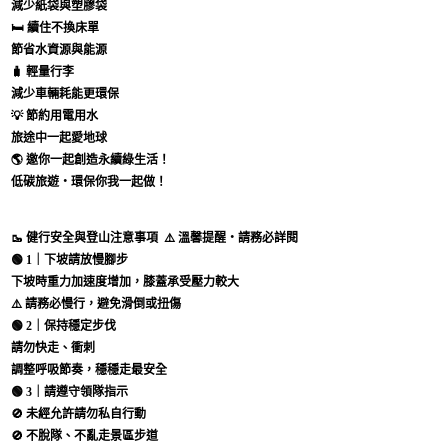
減少紙袋與塑膠袋
🛏
續住不換床單
節省水資源與能源
🧳
輕量行李
減少車輛耗能更環保
💡
節約用電用水
旅途中一起愛地球
🌎
邀你一起創造永續綠生活！
低碳旅遊・環保你我一起做！
🥾 健行安全與登山注意事項
⚠️ 溫馨提醒・請務必詳閱
🟢
1｜下坡請放慢腳步
下坡時重力加速度增加，膝蓋承受壓力較大
⚠️ 請務必慢行，避免滑倒或扭傷
🟢
2｜保持穩定步伐
請勿快走、衝刺
調整呼吸節奏，穩穩走最安全
🟢
3｜請遵守領隊指示
🚫 未經允許請勿私自行動
🚫 不脫隊、不亂走景區步道