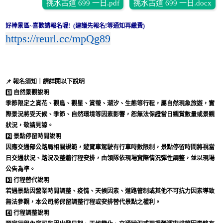
挑水古道 699 一日.pdf
挑水古道 699 一日.docx
好棒景區~喜歡請報名喔! (建議先報名!等通知再繳費)
https://reurl.cc/mpQg89
📌
報名須知｜請詳閱以下說明
1️⃣
自然景觀說明
季節限定之賞花、觀鳥、觀星、賞螢、潮汐、生態等行程，屬自然現象旅遊，實
際景況將受天候、季節、自然環境等因素影響，恕無法保證當日觀賞數量或景觀
狀況，敬請見諒。
2️⃣
景點停留時間說明
因應交通部公路局相關規範，遊覽車駕駛有行車時數限制，景點停留時間將視當
日交通狀況、路況及整體行程安排，由領隊依現場實際情況彈性調整，並以現場
公告為準。
3️⃣
行程替代說明
若遇景點因營業時間調整、疫情、天候因素、道路管制或其他不可抗力因素導致
無法參觀，本公司將保留調整行程或安排替代景點之權利。
4️⃣
行程調整說明