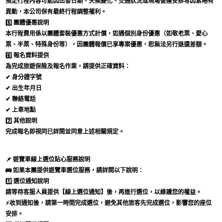
預定行程內容可能因出發日期、天候變化、交通狀況或現場營運安排等因素略有
異動，本公司保有最終行程調整權利。
5️⃣
團體優惠說明
本行程費用係以團體套裝優惠方式計價，如遇個別身份優惠（如敬老票、愛心
票、半票、特殊身份等），因團體報價已享專案優惠，恕無法另行退還差額。
6️⃣
報名資料提供
為完成旅遊保險及報名作業，請提供正確資料：
✔ 身分證字號
✔ 出生年月日
✔ 聯絡電話
✔ 上車地點
7️⃣
其他說明
完成報名即視同已詳閱並同意上述相關規定。
📌
遊覽車線上選位貼心服務說明
🚌
如果本團提供遊覽車選位服務，請詳閱以下說明：
1️⃣ 選位通知說明
請等待客服人員提供【線上選位通知】後，再進行選位，以維護您的權益。
⚡收到通知後，請第一時間完成選位，避免其他旅客先完成選位，影響您的座位
安排。