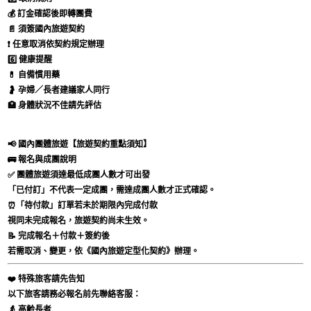
💰 訂金確認後即轉團費
📄 須簽國內旅遊契約
❗ 任意取消依契約規定辦理
6️⃣ 健康提醒
💊 自備慣用藥
🤰 孕婦／長者建議家人同行
🏥 身體狀況不佳請先評估
📢 國內團體旅遊【旅遊契約重點須知】
🚌 報名與成團說明
✅ 團體旅遊須達最低成團人數才可出發
「已付訂」不代表一定成團，需達成團人數才正式確認。
⏰「待付款」訂單若未於期限內完成付款
視同未完成報名，旅遊契約尚未生效。
📝 完成報名＋付款＋簽約後
若需取消、變更，依《國內旅遊定型化契約》辦理。
❤️ 特殊旅客請先告知
以下旅客請務必報名前先聯絡客服：
👵 高齡長者