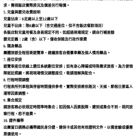
求，需視飯店實際房況及價差另行報價。
5. 兒童與嬰兒收費說明
兒童佔床：6足歲以上至12歲以下
兒童不佔床：限6歲以下（含交通座位，但不含飯店餐飲項目）
各飯店對兒童用餐及身高規定不同，如超過現場規定，請自行補差額
嬰兒定義：2歲（含）以下，僅收保險及行政作業費
6. 隨身藥品
團體旅遊全程搭乘遊覽車，建議旅客自備暈車藥及個人慣用藥品。
7. 座位安排
遊覽車座位依線上選位系統劃位安排；如有身心障礙或特殊需求旅客，為方便領
隊就近照顧，將視現場情況調整座位，敬請理解與配合。
8. 行程時間調整
行程表所列車程與停留時間僅供參考，實際安排將依路況、天候、節假日景區人
潮等因素調整。
9. 集合規定
請旅客務必依規定時間準時集合；如因個人因素脫隊、遲到或集合不到，視同放
棄行程，恕不退費。
10. 證件攜帶
出團當日請務必攜帶國民身分證、健保卡或其他有效證明文件，以備查驗或優惠
票價使用。