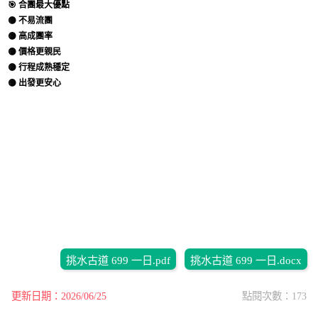
🎯 合團最大優點
🟡 不易流團
🟡 高成團率
🟡 價格更親民
🟡 行程成熟穩定
🟡 出發更安心
挑水古道 699 一日.pdf
挑水古道 699 一日.docx
更新日期：2026/06/25
點閱次數：173