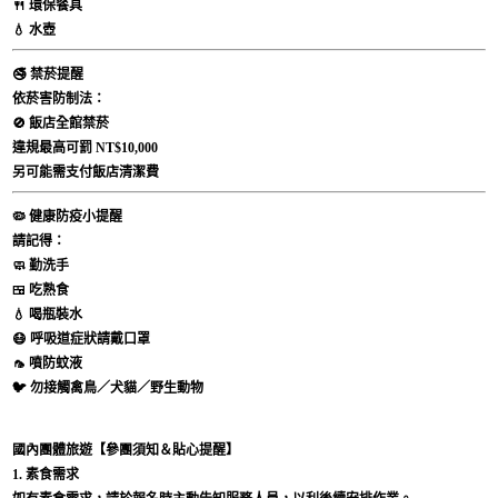
🍴 環保餐具
💧 水壺
🚭
禁菸提醒
依菸害防制法：
🚫 飯店全館禁菸
違規最高可罰
NT$10,000
另可能需支付飯店清潔費
🦠
健康防疫小提醒
請記得：
🧼 勤洗手
🍱 吃熟食
💧 喝瓶裝水
😷 呼吸道症狀請戴口罩
🦟 噴防蚊液
🐦 勿接觸禽鳥／犬貓／野生動物
國內團體旅遊【參團須知＆貼心提醒】
1. 素食需求