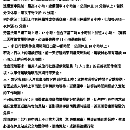
連續駕車限制：最高 4 小時。連續開車 4 小時後，必須休息 30 分鐘以上。若採
分次休息，每次不得少於 15 分鐘。
例外狀況：若因工作具連續性或交通壅塞，最長可連續開 6 小時，但隨後必須一
次休滿 45 分鐘。
勞基法每日總工時上限：12 小時。包含正常工時 8 小時加上加班 4 小時。（實務
上因運輸業規則更嚴，必須優先遵守 11 小時勤務限制）。
二、 多日行程與休息規範隔日出勤中斷時間：必須休息 10 小時以上。
若為 2 日以上的連續行程，前一天行程結束到隔天出勤前，駕駛員必須有連續 10
小時以上的完整休息時間。
住宿環境要求：租用人或旅行社應提供駕駛員「1 人 1 室」的妥善夜間休息環
境，以確保駕駛睡眠品質與行車安全。
三、 旅客與租用人注意事項旅客遲到也算工時：駕駛依照排定時間至定點接送，
若因旅客未準時上車而造成車輛原地等待、延遲開車，該等待時間同樣計入駕駛
的工作時間。
不可臨時加行程：租用遊覽車時應依據規劃好的路線行駛，切勿在行程中強求司
機任意變更或臨時增加景點，否則極易導致司機超時違規，甚至引發疲勞駕駛的
危險。
超時處理：若行程中遇上不可抗力因素（如嚴重塞車）導致司機即將超時，依法
必須在休息站或安全地點停聘、更換駕駛，或調整後續行程