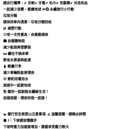
請自行攜帶：
✔ 牙刷✔ 牙膏✔ 毛巾✔ 洗髮精✔ 沐浴用品
一起減少浪費，愛護地球 🌱
♻️ 永續旅行小行動
垃圾分類
請保持車內清潔，垃圾分類回收
🥢
減塑行動
少用一次性餐具，自備最環保
🛍
自備購物袋
減少紙袋與塑膠袋
🛏
續住不換床單
節省水資源與能源
🧳
輕量行李
減少車輛耗能更環保
💡
節約用電用水
旅途中一起愛地球
🌎
邀你一起創造永續綠生活！
低碳旅遊・環保你我一起做！
🥾 健行安全與登山注意事項
⚠️ 溫馨提醒・請務必詳閱
🟢
1｜下坡請放慢腳步
下坡時重力加速度增加，膝蓋承受壓力較大