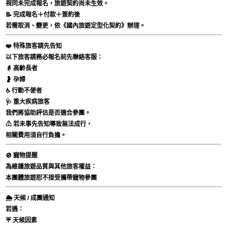
視同未完成報名，旅遊契約尚未生效。
📝 完成報名＋付款＋簽約後
若需取消、變更，依《國內旅遊定型化契約》辦理。
❤️ 特殊旅客請先告知
以下旅客請務必報名前先聯絡客服：
👵 高齡長者
🤰 孕婦
♿ 行動不便者
🩺 重大疾病旅客
我們將協助評估是否適合參團。
⚠ 若未事先告知導致無法成行，
相關費用須自行負擔。
🚫 寵物提醒
為維護旅遊品質與其他旅客權益：
本團體旅遊恕不接受攜帶寵物參團
🌦 天候 / 成團通知
若遇：
☔ 天候因素