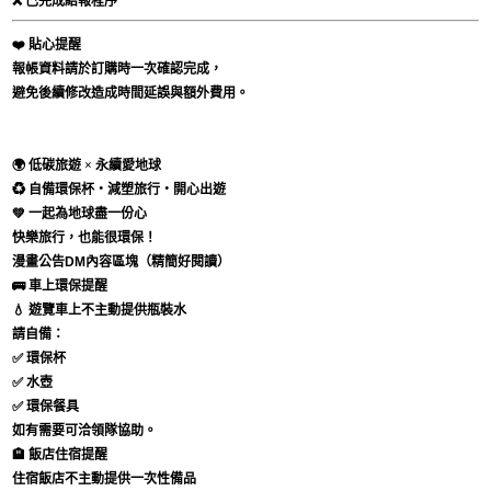
❌ 已完成結報程序
❤️ 貼心提醒
報帳資料請於訂購時一次確認完成，
避免後續修改造成時間延誤與額外費用。
🌍
低碳旅遊 × 永續愛地球
♻️
自備環保杯・減塑旅行・開心出遊
💚 一起為地球盡一份心
快樂旅行，也能很環保！
漫畫公告DM內容區塊（精簡好閱讀）
🚌 車上環保提醒
💧
遊覽車上不主動提供瓶裝水
請自備：
✅ 環保杯
✅ 水壺
✅ 環保餐具
如有需要可洽領隊協助。
🏨 飯店住宿提醒
住宿飯店不主動提供一次性備品