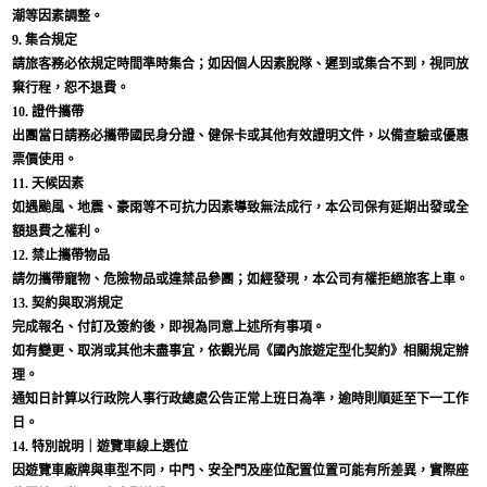
潮等因素調整。
9. 集合規定
請旅客務必依規定時間準時集合；如因個人因素脫隊、遲到或集合不到，視同放
棄行程，恕不退費。
10. 證件攜帶
出團當日請務必攜帶國民身分證、健保卡或其他有效證明文件，以備查驗或優惠
票價使用。
11. 天候因素
如遇颱風、地震、豪雨等不可抗力因素導致無法成行，本公司保有延期出發或全
額退費之權利。
12. 禁止攜帶物品
請勿攜帶寵物、危險物品或違禁品參團；如經發現，本公司有權拒絕旅客上車。
13. 契約與取消規定
完成報名、付訂及簽約後，即視為同意上述所有事項。
如有變更、取消或其他未盡事宜，依觀光局《國內旅遊定型化契約》相關規定辦
理。
通知日計算以行政院人事行政總處公告正常上班日為準，逾時則順延至下一工作
日。
14. 特別說明｜遊覽車線上選位
因遊覽車廠牌與車型不同，中門、安全門及座位配置位置可能有所差異，實際座