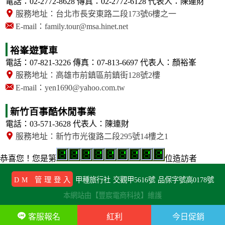
電話：02-2772-8628
傳真：02-2772-6128
代表人：陳連財
服務地址：台北市長安東路二段173號6樓之一
E-mail：family.tour@msa.hinet.net
裕峯遊覽車
電話：07-821-3226
傳真：07-813-6697
代表人：顏裕峯
服務地址：高雄市前鎮區前鎮街128號2樓
E-mail：yen1690@yahoo.com.tw
新竹百事酷休閒事業
電話：03-571-3628
代表人：陳連財
服務地址：新竹市光復路二段295號14樓之1
恭喜您！
您是第
位造訪者
DM 管理登入
甲種旅行社
交觀甲5616號
品保字號高0178號
本網站由【豐宸電商科技】維護
客服報名
紅利
今日促銷