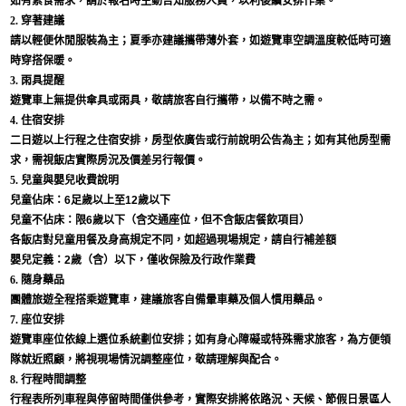
如有素食需求，請於報名時主動告知服務人員，以利後續安排作業。
2. 穿著建議
請以輕便休閒服裝為主；夏季亦建議攜帶薄外套，如遊覽車空調溫度較低時可適
時穿搭保暖。
3. 雨具提醒
遊覽車上無提供傘具或雨具，敬請旅客自行攜帶，以備不時之需。
4. 住宿安排
二日遊以上行程之住宿安排，房型依廣告或行前說明公告為主；如有其他房型需
求，需視飯店實際房況及價差另行報價。
5. 兒童與嬰兒收費說明
兒童佔床：6足歲以上至12歲以下
兒童不佔床：限6歲以下（含交通座位，但不含飯店餐飲項目）
各飯店對兒童用餐及身高規定不同，如超過現場規定，請自行補差額
嬰兒定義：2歲（含）以下，僅收保險及行政作業費
6. 隨身藥品
團體旅遊全程搭乘遊覽車，建議旅客自備暈車藥及個人慣用藥品。
7. 座位安排
遊覽車座位依線上選位系統劃位安排；如有身心障礙或特殊需求旅客，為方便領
隊就近照顧，將視現場情況調整座位，敬請理解與配合。
8. 行程時間調整
行程表所列車程與停留時間僅供參考，實際安排將依路況、天候、節假日景區人