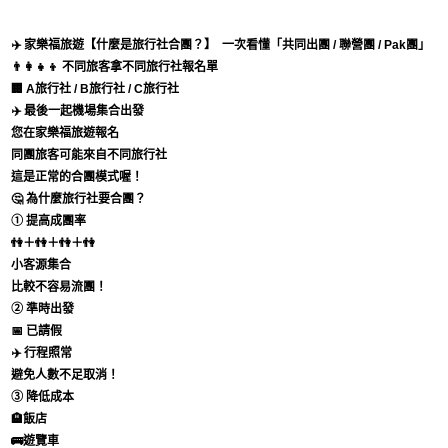
✈️ 家樂福旅遊【什麼是旅行社合團？】
一次看懂「共同出團 / 聯營團 / Pak團」
👨‍👩‍👧‍👦 不同旅客拿不同旅行社報名單
🏢 A旅行社 / B旅行社 / C旅行社
✈️ 最後一起機場集合出發
您在家樂福旅遊報名
同團旅客可能來自不同旅行社
這是正常的合團模式喔！
🤔 為什麼旅行社要合團？
① 提高成團率
👫＋👫＋👫＋👫
小客源集合
比較不容易流團！
② 準時出發
📅 已請假
✈️ 行程照常
避免人數不足取消！
③ 降低成本
🏨飯店
🚌遊覽車