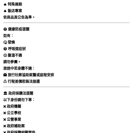
🔥 特殊展期
🔥 飯店專案
依商品頁公告為準。
😷 健康防疫提醒
如有：
🤒 發燒
😷 呼吸道症狀
🤢 腹瀉不適
請勿參團。
旅途中若身體不適：
🏥 旅行社將協助就醫或返程安排
⚠ 行程差價恕無法退還
🏛 政府採購法提醒
以下身份請勿下單：
❌ 政府機關
❌ 公立學校
❌ 公營事業
❌ 政府補助案
❌ 政府採購相關案件