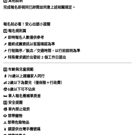
7️⃣
其他說明
完成報名即視同已詳閱並同意上述相關規定。
報名前必看！安心出遊小提醒
1️⃣ 報名規則篇
📌 即時報名人數僅供參考
📌 最終成團資訊以客服確認為準
📌 行程順序／飯店／交通時間，以行前說明為準
📌 特殊需求請於出發前 3 個工作日提出
2️⃣ 年齡與兒童規範
👵 70歲以上建議家人同行
👶 2歲以下為嬰兒（僅保險＋行政費）
🧒 6歲以下可不佔床
🛏️ 單人報名需補單房差
3️⃣ 安全提醒
🚭 車內禁止吸菸
🐶 禁帶寵物
⚠️ 禁帶危險物品
📱 請提供台灣手機號碼