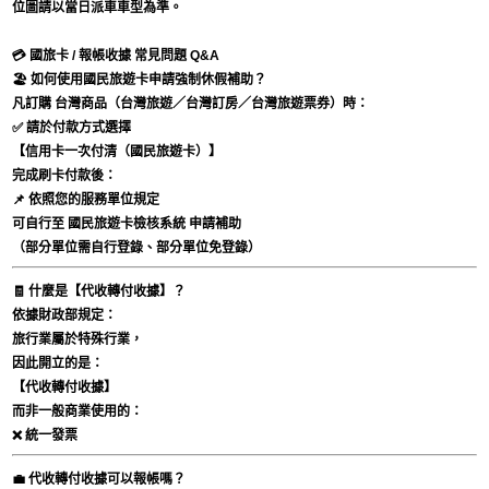
位圖請以當日派車車型為準。
💳 國旅卡 / 報帳收據 常見問題 Q&A
🏖 如何使用國民旅遊卡申請強制休假補助？
凡訂購
台灣商品
（台灣旅遊／台灣訂房／台灣旅遊票券）時：
✅ 請於付款方式選擇
【信用卡一次付清（國民旅遊卡）】
完成刷卡付款後：
📌 依照您的服務單位規定
可自行至
國民旅遊卡檢核系統
申請補助
（部分單位需自行登錄、部分單位免登錄）
🧾 什麼是【代收轉付收據】？
依據財政部規定：
旅行業屬於特殊行業，
因此開立的是：
【代收轉付收據】
而非一般商業使用的：
❌ 統一發票
💼 代收轉付收據可以報帳嗎？