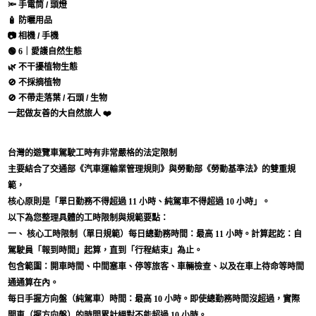
🔦 手電筒 / 頭燈
🧴 防曬用品
📷 相機 / 手機
🟢
6｜愛護自然生態
🌿 不干擾植物生態
🚫 不採摘植物
🚫 不帶走落葉 / 石頭 / 生物
一起做友善的大自然旅人 ❤️
台灣的遊覽車駕駛工時有非常嚴格的法定限制
主要結合了交通部《汽車運輸業管理規則》與勞動部《勞動基準法》的雙重規
範，
核心原則是「單日勤務不得超過 11 小時、純駕車不得超過 10 小時」。
以下為您整理具體的工時限制與規範要點：
一、 核心工時限制（單日規範）每日總勤務時間：最高 11 小時。計算起訖：自
駕駛員「報到時間」起算，直到「行程結束」為止。
包含範圍：開車時間、中間塞車、停等旅客、車輛檢查、以及在車上待命等時間
通通算在內。
每日手握方向盤（純駕車）時間：最高 10 小時。即使總勤務時間沒超過，實際
開車（握方向盤）的時間累計絕對不能超過 10 小時。