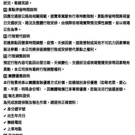
狀況，敬請見諒。
2️⃣
景點停留時間說明
因應交通部公路局相關規範，遊覽車駕駛有行車時數限制，景點停留時間將視當
日交通狀況、路況及整體行程安排，由領隊依現場實際情況彈性調整，並以現場
公告為準。
3️⃣
行程替代說明
若遇景點因營業時間調整、疫情、天候因素、道路管制或其他不可抗力因素導致
無法參觀，本公司將保留調整行程或安排替代景點之權利。
4️⃣
行程調整說明
預定行程內容可能因出發日期、天候變化、交通狀況或現場營運安排等因素略有
異動，本公司保有最終行程調整權利。
5️⃣
團體優惠說明
本行程費用係以團體套裝優惠方式計價，如遇個別身份優惠（如敬老票、愛心
票、半票、特殊身份等），因團體報價已享專案優惠，恕無法另行退還差額。
6️⃣
報名資料提供
為完成旅遊保險及報名作業，請提供正確資料：
✔ 身分證字號
✔ 出生年月日
✔ 聯絡電話
✔ 上車地點