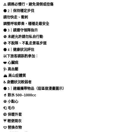
⚠️ 請務必慢行，避免滑倒或扭傷
🟢
2｜保持穩定步伐
請勿快走、衝刺
調整呼吸節奏，穩穩走最安全
🟢
3｜請遵守領隊指示
🚫 未經允許請勿私自行動
🚫 不脫隊、不亂走景區步道
🟢
4｜健康狀況評估
以下旅客請斟酌參加：
❤️ 心臟病
🩺 高血壓
🏔 高山症體質
♿ 身體狀況較弱者
🟢
5｜建議攜帶物品（這區做漫畫圖示）
🥤 飲水 500–1000cc
🍪 小點心
🧻 毛巾
🧥 保暖外套
☔ 輕便雨衣
👕 替換衣物