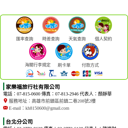
匯率查詢
時差查詢
天氣查詢
個人契約
海關行李規定
刷卡單
付款方式
家樂福旅行社有限公司
電話：07-815-0600
傳真：07-813-2946
代表人：顏靜華
服務地址：高雄市前鎮區前鎮二巷208號2樓
E-mail：kh8150600@gmail.com
台北分公司