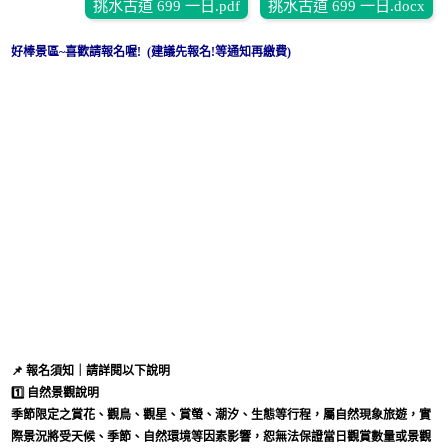
挑水古道 699 一日.pdf
挑水古道 699 一日.docx
好棒景區~喜歡請報名喔! (建議先報名!等通知再繳費)
📌
報名須知｜請詳閱以下說明
1️⃣
自然景觀說明
季節限定之賞花、觀鳥、觀星、賞螢、潮汐、生態等行程，屬自然現象旅遊，實
際景況將受天候、季節、自然環境等因素影響，恕無法保證當日觀賞數量或景觀