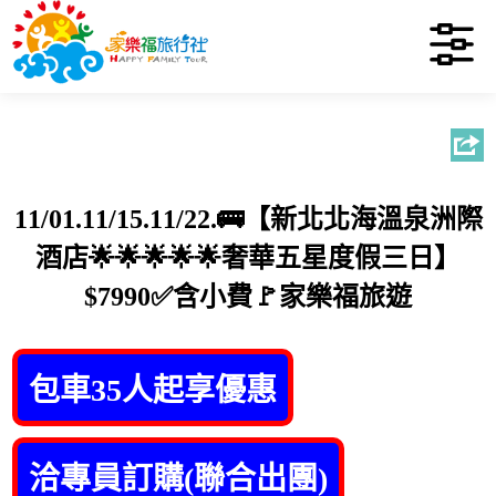
11/01.11/15.11/22.🚌【新北北海溫泉洲際
酒店🌟🌟🌟🌟🌟奢華五星度假三日】
$7990✅含小費🚩家樂福旅遊
包車35人起享優惠
洽專員訂購(聯合出團)