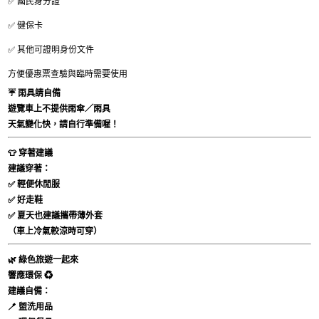
✅ 國民身分證
✅ 健保卡
✅ 其他可證明身份文件
方便優惠票查驗與臨時需要使用
☔
雨具請自備
遊覽車上
不提供雨傘／雨具
天氣變化快，請自行準備喔！
👕
穿著建議
建議穿著：
✅ 輕便休閒服
✅ 好走鞋
✅ 夏天也建議攜帶薄外套
（車上冷氣較涼時可穿）
🌿
綠色旅遊一起來
響應環保 ♻️
建議自備：
🪥 盥洗用品