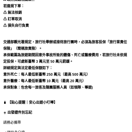
若違規下單：
⚠ 無法核銷
⚠ 訂單取消
⚠ 損失自行負責
交通部觀光署規定，旅行社舉辦或接待旅行團時，必須為旅客投保「旅行業責任
保險」（簡稱旅責險）。
承保範圍為旅遊期間因意外事故所致的體傷、死亡或醫療費用，若旅行社未依規
定投保，可處新臺幣 3 萬元至 50 萬元罰鍰。
詳細規定與法定最低保額如下：
意外死亡：每人最低新臺幣 250 萬元（最高 500 萬元）
意外醫療：每人最低新臺幣 10 萬元（最高 20 萬元）
承保對象：包含每一旅客及隨團服務人員（如領隊、導遊)
🧳
【貼心提醒｜安心出遊小叮嚀】
☀️
出發證件別忘記
請務必攜帶