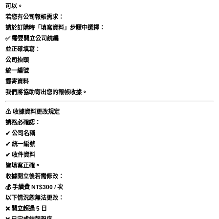
可以。
若您有公司報帳需求：
請於訂購時「填寫資料」步驟中選擇：
✅
需要開立公司統編
並正確填寫：
公司抬頭
統一編號
郵寄資料
我們將協助寄出您的報帳收據。
⚠ 收據資料更改規定
請務必確認：
✔ 公司名稱
✔ 統一編號
✔ 收件資料
皆填寫正確。
收據開立後若需修改：
💰 手續費 NT$300 / 次
以下情況恕無法更改：
❌ 開立超過 5 日