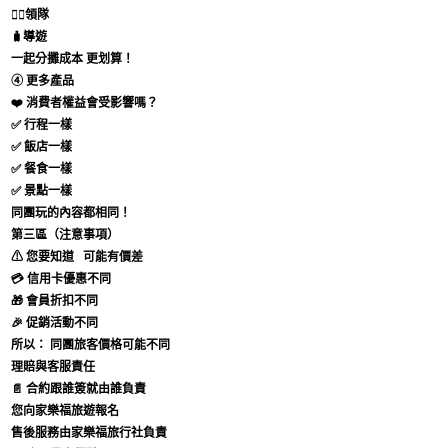
👨‍✈️領隊
🧳導遊
一起分攤成本 更划算！
④ 更多產品
❤️ 消費者權益會受影響嗎？
✅ 行程一樣
✅ 飯店一樣
✅ 餐食一樣
✅ 景點一樣
同團玩的內容都相同！
第三區（注意事項）
⚠ 您要知道
可能有價差
💳 信用卡優惠不同
🎁 會員折扣不同
🎉 促銷活動不同
所以：
同團旅客價格可能不同
理賠與客服責任
📄 合約跟誰簽就由誰負責
您向家樂福旅遊報名
售後服務由家樂福旅行社負責