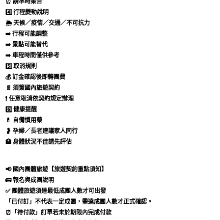
⏰ 請準時集合
4️⃣ 行程變動說明
🌦️ 天候／疫情／交通／不可抗力
➡️ 行程可能調整
➡️ 景點可能替代
➡️ 車程時間僅供參考
5️⃣ 取消規則
💰 訂金確認後即轉團費
📄 須簽國內旅遊契約
❗ 任意取消依契約規定辦理
6️⃣ 健康提醒
💊 自備慣用藥
🤰 孕婦／長者建議家人同行
🏥 身體狀況不佳請先評估
📢 國內團體旅遊【旅遊契約重點須知】
🚌 報名與成團說明
✅ 團體旅遊須達最低成團人數才可出發
「已付訂」不代表一定成團，需達成團人數才正式確認。
⏰「待付款」訂單若未於期限內完成付款