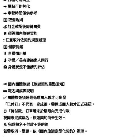
➡️ 景點可能替代
➡️ 車程時間僅供參考
5️⃣ 取消規則
💰 訂金確認後即轉團費
📄 須簽國內旅遊契約
❗ 任意取消依契約規定辦理
6️⃣ 健康提醒
💊 自備慣用藥
🤰 孕婦／長者建議家人同行
🏥 身體狀況不佳請先評估
📢 國內團體旅遊【旅遊契約重點須知】
🚌 報名與成團說明
✅ 團體旅遊須達最低成團人數才可出發
「已付訂」不代表一定成團，需達成團人數才正式確認。
⏰「待付款」訂單若未於期限內完成付款
視同未完成報名，旅遊契約尚未生效。
📝 完成報名＋付款＋簽約後
若需取消、變更，依《國內旅遊定型化契約》辦理。