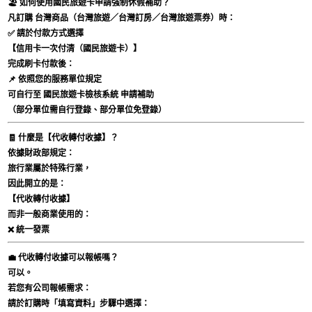
🏖 如何使用國民旅遊卡申請強制休假補助？
凡訂購
台灣商品
（台灣旅遊／台灣訂房／台灣旅遊票券）時：
✅ 請於付款方式選擇
【信用卡一次付清（國民旅遊卡）】
完成刷卡付款後：
📌 依照您的服務單位規定
可自行至
國民旅遊卡檢核系統
申請補助
（部分單位需自行登錄、部分單位免登錄）
🧾 什麼是【代收轉付收據】？
依據財政部規定：
旅行業屬於特殊行業，
因此開立的是：
【代收轉付收據】
而非一般商業使用的：
❌ 統一發票
💼 代收轉付收據可以報帳嗎？
可以。
若您有公司報帳需求：
請於訂購時「填寫資料」步驟中選擇：