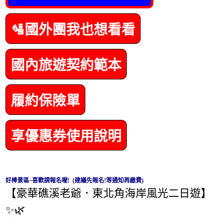
🛂國外團我也想看看
國內旅遊契約範本
履約保險單
享優惠券使用說明
好棒景區~喜歡請報名喔! (建議先報名!等通知再繳費)
【豪華礁溪老爺．東北角海岸風光二日遊】
✨🌿