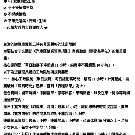
🟢
6｜愛護自然生態
🌿 不干擾植物生態
🚫 不採摘植物
🚫 不帶走落葉 / 石頭 / 生物
一起做友善的大自然旅人 ❤️
台灣的遊覽車駕駛工時有非常嚴格的法定限制
主要結合了交通部《汽車運輸業管理規則》與勞動部《勞動基準法》的雙重規
範，
核心原則是「單日勤務不得超過 11 小時、純駕車不得超過 10 小時」。
以下為您整理具體的工時限制與規範要點：
一、 核心工時限制（單日規範）每日總勤務時間：最高 11 小時。計算起訖：自
駕駛員「報到時間」起算，直到「行程結束」為止。
包含範圍：開車時間、中間塞車、停等旅客、車輛檢查、以及在車上待命等時間
通通算在內。
每日手握方向盤（純駕車）時間：最高 10 小時。即使總勤務時間沒超過，實際
開車（握方向盤）的時間累計絕對不能超過 10 小時。
連續駕車限制：最高 4 小時。連續開車 4 小時後，必須休息 30 分鐘以上。若採
分次休息，每次不得少於 15 分鐘。
例外狀況：若因工作具連續性或交通壅塞，最長可連續開 6 小時，但隨後必須一