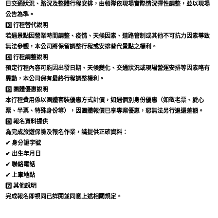
日交通狀況、路況及整體行程安排，由領隊依現場實際情況彈性調整，並以現場
公告為準。
3️⃣
行程替代說明
若遇景點因營業時間調整、疫情、天候因素、道路管制或其他不可抗力因素導致
無法參觀，本公司將保留調整行程或安排替代景點之權利。
4️⃣
行程調整說明
預定行程內容可能因出發日期、天候變化、交通狀況或現場營運安排等因素略有
異動，本公司保有最終行程調整權利。
5️⃣
團體優惠說明
本行程費用係以團體套裝優惠方式計價，如遇個別身份優惠（如敬老票、愛心
票、半票、特殊身份等），因團體報價已享專案優惠，恕無法另行退還差額。
6️⃣
報名資料提供
為完成旅遊保險及報名作業，請提供正確資料：
✔ 身分證字號
✔ 出生年月日
✔ 聯絡電話
✔ 上車地點
7️⃣
其他說明
完成報名即視同已詳閱並同意上述相關規定。