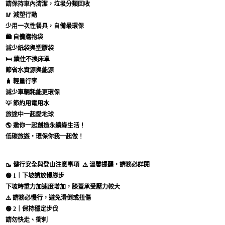
請保持車內清潔，垃圾分類回收
🥢
減塑行動
少用一次性餐具，自備最環保
🛍
自備購物袋
減少紙袋與塑膠袋
🛏
續住不換床單
節省水資源與能源
🧳
輕量行李
減少車輛耗能更環保
💡
節約用電用水
旅途中一起愛地球
🌎
邀你一起創造永續綠生活！
低碳旅遊・環保你我一起做！
🥾 健行安全與登山注意事項
⚠️ 溫馨提醒・請務必詳閱
🟢
1｜下坡請放慢腳步
下坡時重力加速度增加，膝蓋承受壓力較大
⚠️ 請務必慢行，避免滑倒或扭傷
🟢
2｜保持穩定步伐
請勿快走、衝刺