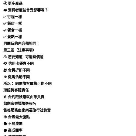
④ 更多產品
❤️ 消費者權益會受影響嗎？
✅ 行程一樣
✅ 飯店一樣
✅ 餐食一樣
✅ 景點一樣
同團玩的內容都相同！
第三區（注意事項）
⚠ 您要知道
可能有價差
💳 信用卡優惠不同
🎁 會員折扣不同
🎉 促銷活動不同
所以：
同團旅客價格可能不同
理賠與客服責任
📄 合約跟誰簽就由誰負責
您向家樂福旅遊報名
售後服務由家樂福旅行社負責
🎯 合團最大優點
🟡 不易流團
🟡 高成團率