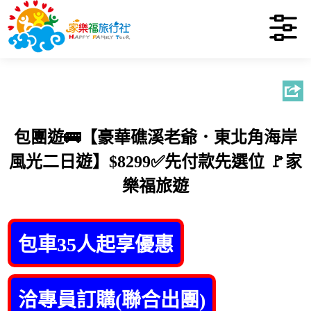
包團遊🚌【豪華礁溪老爺．東北角海岸
風光二日遊】$8299✅先付款先選位 🚩家
樂福旅遊
包車35人起享優惠
洽專員訂購(聯合出團)