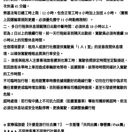
次休滿 45 分鐘。
勞基法每日總工時上限：12 小時。包含正常工時 8 小時加上加班 4 小時。（實務
上因運輸業規則更嚴，必須優先遵守 11 小時勤務限制）。
二、 多日行程與休息規範隔日出勤中斷時間：必須休息 10 小時以上。
若為 2 日以上的連續行程，前一天行程結束到隔天出勤前，駕駛員必須有連續 10
小時以上的完整休息時間。
住宿環境要求：租用人或旅行社應提供駕駛員「1 人 1 室」的妥善夜間休息環
境，以確保駕駛睡眠品質與行車安全。
三、 旅客與租用人注意事項旅客遲到也算工時：駕駛依照排定時間至定點接送，
若因旅客未準時上車而造成車輛原地等待、延遲開車，該等待時間同樣計入駕駛
的工作時間。
不可臨時加行程：租用遊覽車時應依據規劃好的路線行駛，切勿在行程中強求司
機任意變更或臨時增加景點，否則極易導致司機超時違規，甚至引發疲勞駕駛的
危險。
超時處理：若行程中遇上不可抗力因素（如嚴重塞車）導致司機即將超時，依法
必須在休息站或安全地點停聘、更換駕駛，或調整後續行程
✈️ 家樂福旅遊【什麼是旅行社合團？】
一次看懂「共同出團 / 聯營團 / Pak團」
👨‍👩‍👧‍👦 不同旅客拿不同旅行社報名單