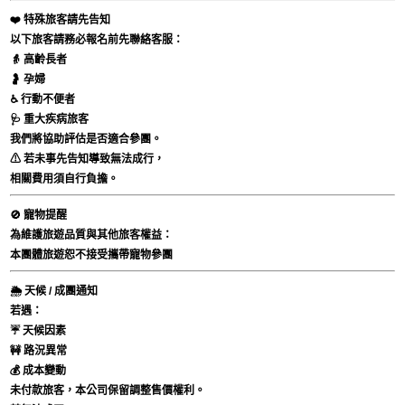
❤️ 特殊旅客請先告知
以下旅客請務必報名前先聯絡客服：
👵 高齡長者
🤰 孕婦
♿ 行動不便者
🩺 重大疾病旅客
我們將協助評估是否適合參團。
⚠ 若未事先告知導致無法成行，
相關費用須自行負擔。
🚫 寵物提醒
為維護旅遊品質與其他旅客權益：
本團體旅遊恕不接受攜帶寵物參團
🌦 天候 / 成團通知
若遇：
☔ 天候因素
🚧 路況異常
💰 成本變動
未付款旅客，本公司保留調整售價權利。