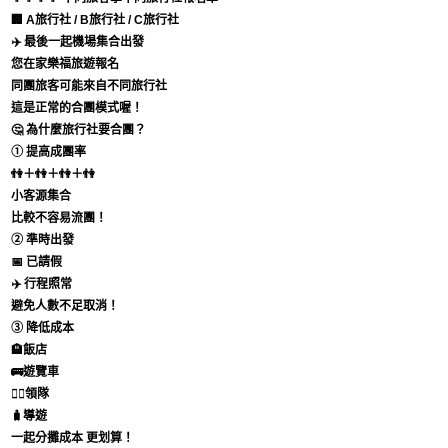
🏢 A旅行社 / B旅行社 / C旅行社
✈️ 最後一起機場集合出發
您在家樂福旅遊報名
同團旅客可能來自不同旅行社
這是正常的合團模式喔！
🤔 為什麼旅行社要合團？
① 提高成團率
👫＋👫＋👫＋👫
小客源集合
比較不容易流團！
② 準時出發
📅 已請假
✈️ 行程照常
避免人數不足取消！
③ 降低成本
🏨飯店
🚌遊覽車
👨‍✈️領隊
🧳導遊
一起分攤成本 更划算！