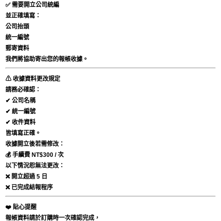
✅
需要開立公司統編
並正確填寫：
公司抬頭
統一編號
郵寄資料
我們將協助寄出您的報帳收據。
⚠ 收據資料更改規定
請務必確認：
✔ 公司名稱
✔ 統一編號
✔ 收件資料
皆填寫正確。
收據開立後若需修改：
💰 手續費 NT$300 / 次
以下情況恕無法更改：
❌ 開立超過 5 日
❌ 已完成結報程序
❤️ 貼心提醒
報帳資料請於訂購時一次確認完成，