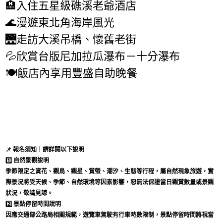
🏨入住五星級礁溪老爺酒店
🌊漫遊東北角海岸風光
🌉走訪大溪吊橋、懷舊老街
💦欣賞台版尼加拉瓜瀑布－十分瀑布
🍽️飯店內享用豐盛自助晚餐
📌
報名須知｜請詳閱以下說明
1️⃣
自然景觀說明
季節限定之賞花、觀鳥、觀星、賞螢、潮汐、生態等行程，屬自然現象旅遊，實
際景況將受天候、季節、自然環境等因素影響，恕無法保證當日觀賞數量或景觀
狀況，敬請見諒。
2️⃣
景點停留時間說明
因應交通部公路局相關規範，遊覽車駕駛有行車時數限制，景點停留時間將視當