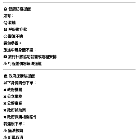
😷 健康防疫提醒
如有：
🤒 發燒
😷 呼吸道症狀
🤢 腹瀉不適
請勿參團。
旅途中若身體不適：
🏥 旅行社將協助就醫或返程安排
⚠ 行程差價恕無法退還
🏛 政府採購法提醒
以下身份請勿下單：
❌ 政府機關
❌ 公立學校
❌ 公營事業
❌ 政府補助案
❌ 政府採購相關案件
若違規下單：
⚠ 無法核銷
⚠ 訂單取消