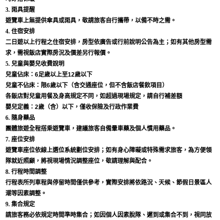
3. 雨具提醒
遊覽車上無提供傘具或雨具，敬請旅客自行攜帶，以備不時之需。
4. 住宿安排
二日遊以上行程之住宿安排，房型依廣告或行前說明公告為主；如有其他房型需
求，需視飯店實際房況及價差另行報價。
5. 兒童與嬰兒收費說明
兒童佔床：6足歲以上至12歲以下
兒童不佔床：限6歲以下（含交通座位，但不含飯店餐飲項目）
各飯店對兒童用餐及身高規定不同，如超過現場規定，請自行補差額
嬰兒定義：2歲（含）以下，僅收保險及行政作業費
6. 隨身藥品
團體旅遊全程搭乘遊覽車，建議旅客自備暈車藥及個人慣用藥品。
7. 座位安排
遊覽車座位依線上選位系統劃位安排；如有身心障礙或特殊需求旅客，為方便領
隊就近照顧，將視現場情況調整座位，敬請理解與配合。
8. 行程時間調整
行程表所列車程與停留時間僅供參考，實際安排將依路況、天候、節假日景區人
潮等因素調整。
9. 集合規定
請旅客務必依規定時間準時集合；如因個人因素脫隊、遲到或集合不到，視同放