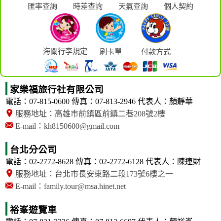
匯率查詢
時差查詢
天氣查詢
個人契約
海關行李規定
刷卡單
付款方式
家樂福旅行社有限公司
電話：07-815-0600
傳真：07-813-2946
代表人：顏靜華
服務地址：高雄市前鎮區前鎮二巷208號2樓
E-mail：kh8150600@gmail.com
台北分公司
電話：02-2772-8628
傳真：02-2772-6128
代表人：陳連財
服務地址：台北市長安東路二段173號6樓之一
E-mail：family.tour@msa.hinet.net
裕峯遊覽車