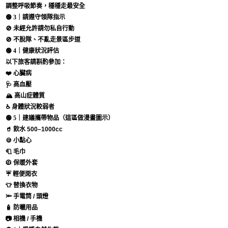
調整呼吸節奏，穩穩走最安全
🟢
3｜請遵守領隊指示
🚫 未經允許請勿私自行動
🚫 不脫隊、不亂走景區步道
🟢
4｜健康狀況評估
以下旅客請斟酌參加：
❤️ 心臟病
🩺 高血壓
🏔 高山症體質
♿ 身體狀況較弱者
🟢
5｜建議攜帶物品（這區做漫畫圖示）
🥤 飲水 500–1000cc
🍪 小點心
🧻 毛巾
🧥 保暖外套
☔ 輕便雨衣
👕 替換衣物
🔦 手電筒 / 頭燈
🧴 防曬用品
📷 相機 / 手機