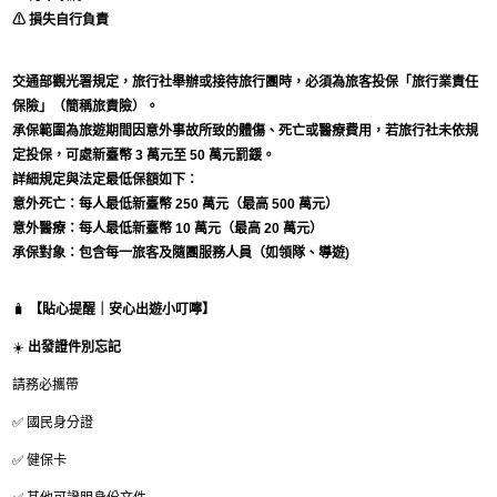
⚠ 損失自行負責
交通部觀光署規定，旅行社舉辦或接待旅行團時，必須為旅客投保「旅行業責任
保險」（簡稱旅責險）。
承保範圍為旅遊期間因意外事故所致的體傷、死亡或醫療費用，若旅行社未依規
定投保，可處新臺幣 3 萬元至 50 萬元罰鍰。
詳細規定與法定最低保額如下：
意外死亡：每人最低新臺幣 250 萬元（最高 500 萬元）
意外醫療：每人最低新臺幣 10 萬元（最高 20 萬元）
承保對象：包含每一旅客及隨團服務人員（如領隊、導遊)
🧳
【貼心提醒｜安心出遊小叮嚀】
☀️
出發證件別忘記
請務必攜帶
✅ 國民身分證
✅ 健保卡