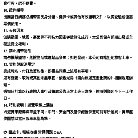
棄行程，恕不退費。
10. 證件攜帶
出團當日請務必攜帶國民身分證、健保卡或其他有效證明文件，以備查驗或優惠
票價使用。
11. 天候因素
如遇颱風、地震、豪雨等不可抗力因素導致無法成行，本公司保有延期出發或全
額退費之權利。
12. 禁止攜帶物品
請勿攜帶寵物、危險物品或違禁品參團；如經發現，本公司有權拒絕旅客上車。
13. 契約與取消規定
完成報名、付訂及簽約後，即視為同意上述所有事項。
如有變更、取消或其他未盡事宜，依觀光局《國內旅遊定型化契約》相關規定辦
理。
通知日計算以行政院人事行政總處公告正常上班日為準，逾時則順延至下一工作
日。
14. 特別說明｜遊覽車線上選位
因遊覽車廠牌與車型不同，中門、安全門及座位配置位置可能有所差異，實際座
位圖請以當日派車車型為準。
💳 國旅卡 / 報帳收據 常見問題 Q&A