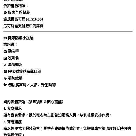
依菸害防制法：
🚫 飯店全館禁菸
違規最高可罰
NT$10,000
另可能需支付飯店清潔費
🦠
健康防疫小提醒
請記得：
🧼 勤洗手
🍱 吃熟食
💧 喝瓶裝水
😷 呼吸道症狀請戴口罩
🦟 噴防蚊液
🐦 勿接觸禽鳥／犬貓／野生動物
國內團體旅遊【參團須知＆貼心提醒】
1. 素食需求
如有素食需求，請於報名時主動告知服務人員，以利後續安排作業。
2. 穿著建議
請以輕便休閒服裝為主；夏季亦建議攜帶薄外套，如遊覽車空調溫度較低時可適
時穿搭保暖。