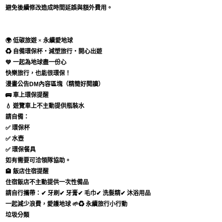
避免後續修改造成時間延誤與額外費用。
🌍
低碳旅遊 × 永續愛地球
♻️
自備環保杯・減塑旅行・開心出遊
💚 一起為地球盡一份心
快樂旅行，也能很環保！
漫畫公告DM內容區塊（精簡好閱讀）
🚌 車上環保提醒
💧
遊覽車上不主動提供瓶裝水
請自備：
✅ 環保杯
✅ 水壺
✅ 環保餐具
如有需要可洽領隊協助。
🏨 飯店住宿提醒
住宿飯店不主動提供一次性備品
請自行攜帶：
✔ 牙刷✔ 牙膏✔ 毛巾✔ 洗髮精✔ 沐浴用品
一起減少浪費，愛護地球 🌱
♻️ 永續旅行小行動
垃圾分類