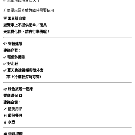
✅ 其他可證明身份文件
方便優惠票查驗與臨時需要使用
☔
雨具請自備
遊覽車上
不提供雨傘／雨具
天氣變化快，請自行準備喔！
👕
穿著建議
建議穿著：
✅ 輕便休閒服
✅ 好走鞋
✅ 夏天也建議攜帶薄外套
（車上冷氣較涼時可穿）
🌿
綠色旅遊一起來
響應環保 ♻️
建議自備：
🪥 盥洗用品
🍴 環保餐具
💧 水壺
🚭
禁菸提醒