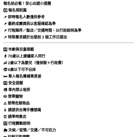
報名前必看！安心出遊小提醒
1️⃣ 報名規則篇
📌 即時報名人數僅供參考
📌 最終成團資訊以客服確認為準
📌 行程順序／飯店／交通時間，以行前說明為準
📌 特殊需求請於出發前 3 個工作日提出
2️⃣ 年齡與兒童規範
👵 70歲以上建議家人同行
👶 2歲以下為嬰兒（僅保險＋行政費）
🧒 6歲以下可不佔床
🛏️ 單人報名需補單房差
3️⃣ 安全提醒
🚭 車內禁止吸菸
🐶 禁帶寵物
⚠️ 禁帶危險物品
📱 請提供台灣手機號碼
⏰ 請準時集合
4️⃣ 行程變動說明
🌦️ 天候／疫情／交通／不可抗力
➡️ 行程可能調整