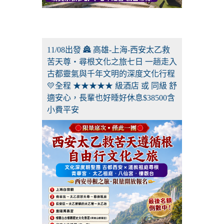
11/08出發 🏯 高雄-上海-西安太乙救
苦天尊・尋根文化之旅七日 一趟走入
古都靈氣與千年文明的深度文化行程
💛全程 ★★★★★ 級酒店 或 同級 舒
適安心，長輩也好睡好休息$38500含
小費平安