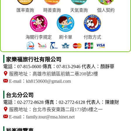
匯率查詢
時差查詢
天氣查詢
個人契約
海關行李規定
刷卡單
付款方式
家樂福旅行社有限公司
電話：07-815-0600
傳真：07-813-2946
代表人：顏靜華
服務地址：高雄市前鎮區前鎮二巷208號2樓
E-mail：kh8150600@gmail.com
台北分公司
電話：02-2772-8628
傳真：02-2772-6128
代表人：陳連財
服務地址：台北市長安東路二段173號6樓之一
E-mail：family.tour@msa.hinet.net
裕峯遊覽車