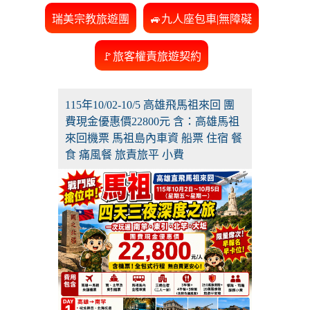
瑞美宗教旅遊團
🚙九人座包車|無障礙
🚩旅客權責旅遊契約
115年10/02-10/5 高雄飛馬祖來回 團
費現金優惠價22800元 含：高雄馬祖
來回機票 馬祖島內車資 船票 住宿 餐
食 痛風餐 旅責旅平 小費