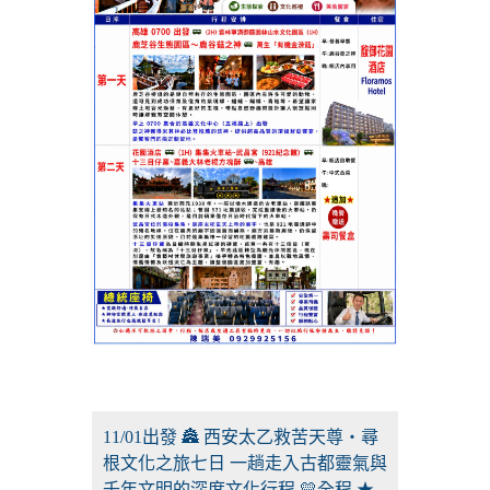
11/01出發 🏯 西安太乙救苦天尊・尋
根文化之旅七日 一趟走入古都靈氣與
千年文明的深度文化行程 💛全程 ★